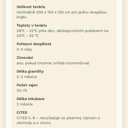
Velikost terária
minimálně 200 x 150 x 150 cm pro jednu dospělou
krajtu
Teploty v teráriu
28℃ - 32℃ přes den, s&nbsp;nočním poklesem na
24℃ - 25 ℃
Pohlavní dospělost
3-4 roky
Zimování
ano, pokud chceme zvířata rozmnožovat
Délka gravidity
2-3 měsíce
Počet vajec
20-70
Délka inkubace
2 měsíce
CITES
CITES II, B – nevyžaduje se písemný záznam o
obchodu a o chovu