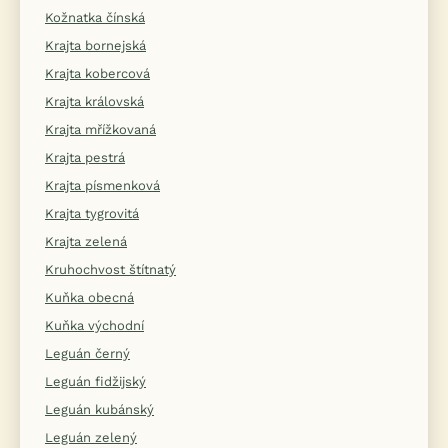
Kožnatka čínská
Krajta bornejská
Krajta kobercová
Krajta královská
Krajta mřížkovaná
Krajta pestrá
Krajta písmenková
Krajta tygrovitá
Krajta zelená
Kruhochvost štítnatý
Kuňka obecná
Kuňka východní
Leguán černý
Leguán fidžijský
Leguán kubánský
Leguán zelený