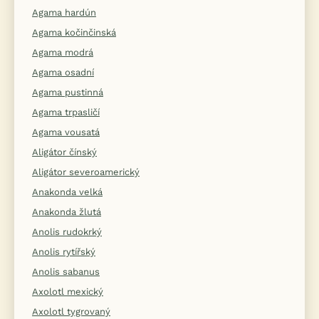
Agama hardún
Agama kočinčinská
Agama modrá
Agama osadní
Agama pustinná
Agama trpasličí
Agama vousatá
Aligátor čínský
Aligátor severoamerický
Anakonda velká
Anakonda žlutá
Anolis rudokrký
Anolis rytířský
Anolis sabanus
Axolotl mexický
Axolotl tygrovaný