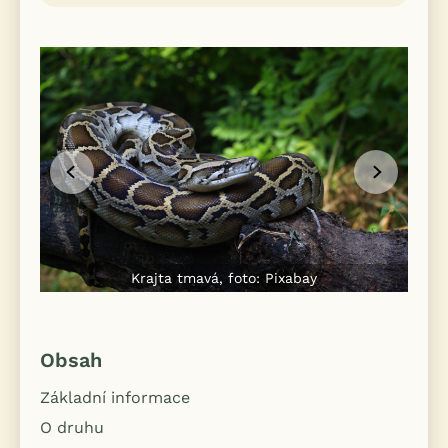
Krajta tmavá, foto: Pixabay
K
Obsah
Základní informace
O druhu