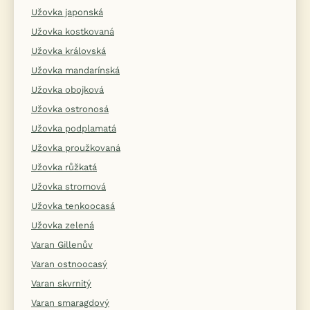
Užovka japonská
Užovka kostkovaná
Užovka královská
Užovka mandarínská
Užovka obojková
Užovka ostronosá
Užovka podplamatá
Užovka proužkovaná
Užovka růžkatá
Užovka stromová
Užovka tenkoocasá
Užovka zelená
Varan Gillenův
Varan ostnoocasý
Varan skvrnitý
Varan smaragdový