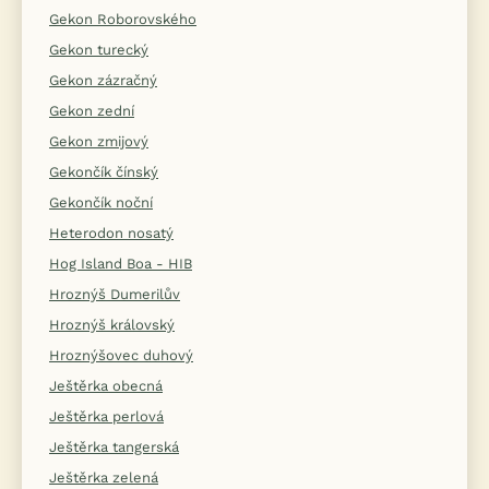
Gekon Roborovského
Gekon turecký
Gekon zázračný
Gekon zední
Gekon zmijový
Gekončík čínský
Gekončík noční
Heterodon nosatý
Hog Island Boa - HIB
Hroznýš Dumerilův
Hroznýš královský
Hroznýšovec duhový
Ještěrka obecná
Ještěrka perlová
Ještěrka tangerská
Ještěrka zelená