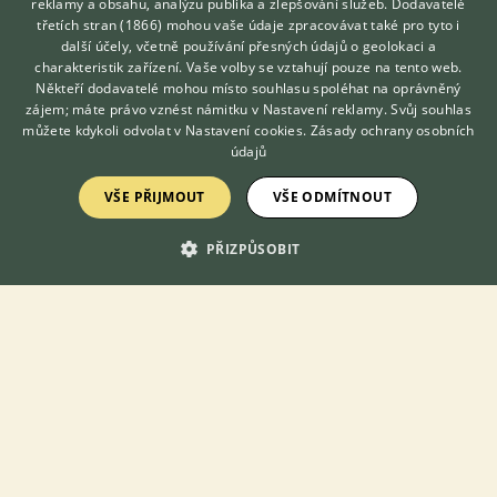
reklamy a obsahu, analýzu publika a zlepšování služeb.
Dodavatelé
Želva žlutolící
třetích stran (1866)
mohou vaše údaje zpracovávat také pro tyto i
Hledáte zvířecího kamaráda?
další účely, včetně používání přesných údajů o geolokaci a
Zdarma vám poradí
Zmije gabunská
charakteristik zařízení. Vaše volby se vztahují pouze na tento web.
VETERINÁŘ ONLINE
Zmije obecná
Někteří dodavatelé mohou místo souhlasu spoléhat na oprávněný
KONZULTOVAT S
zájem; máte právo vznést námitku v
Nastavení reklamy
. Svůj souhlas
Zmije písečná
VETERINÁŘEM
můžete kdykoli odvolat v
Nastavení cookies
.
Zásady ochrany osobních
Zmije řetízková
údajů
Zmije rohatá
VŠE PŘIJMOUT
VŠE ODMÍTNOUT
Zmije růžkatá
Zmije útočná
PŘIZPŮSOBIT
KONTAKT DO REDAKCE WEBU
redakce@ifauna.cz
nonstop