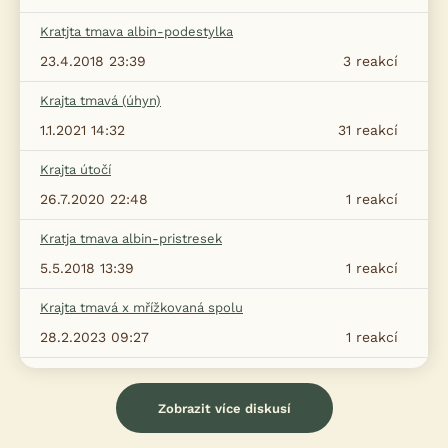
Kratjta tmava albin-podestylka
23.4.2018 23:39
3
reakcí
Krajta tmavá (úhyn)
1.1.2021 14:32
31
reakcí
Krajta útočí
26.7.2020 22:48
1
reakcí
Kratja tmava albin-pristresek
5.5.2018 13:39
1
reakcí
Krajta tmavá x mřížkovaná spolu
28.2.2023 09:27
1
reakcí
Zobrazit více diskusí