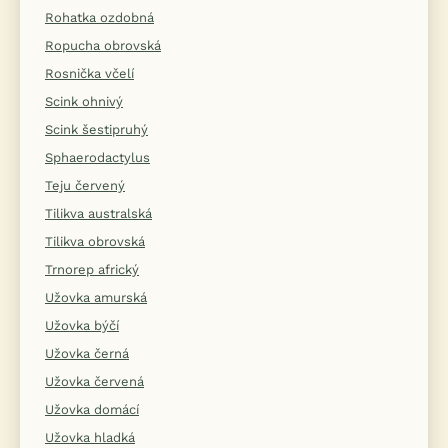
Rohatka ozdobná
Ropucha obrovská
Rosnička včelí
Scink ohnivý
Scink šestipruhý
Sphaerodactylus
Teju červený
Tilikva australská
Tilikva obrovská
Trnorep africký
Užovka amurská
Užovka býčí
Užovka černá
Užovka červená
Užovka domácí
Užovka hladká