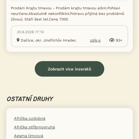
Prodám Krajtu tmavou - Prodám krajtu tmavou albín.Pohlavi
neurčeno.Absolutně nekonfliktní.Potravu přijímá bez problémů
(živou). Stáří šest let.Cena 7000
30.6.2026 17:10
Dačice, okr. Jindřichův Hradec
zdik.p
93×
Zobrazit více inzerátů
OSTATNÍ DRUHY
Afrička ozdobná
Afrička stříbrnopruhá
Agama límcová