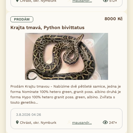
Chrást, okr. Nymburk
mausandr...
512×
8000 Kč
PRODÁM
Krajta tmavá, Python bivittatus
Prodám Krajtu tmavou - Nabízíme dvě pětileté samice, jedna je
forma Nominate 100% hetero green, granit poss. albino druhá je
forma Hypo 100% hetero granit poss. green, albino. Zvířata s
touto genetiko...
3.8.2026 04:26
Chrást, okr. Nymburk
mausandr...
247×