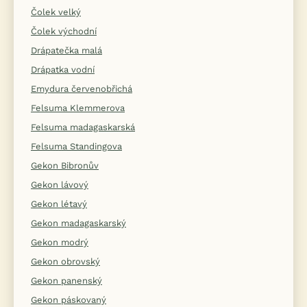
Čolek velký
Čolek východní
Drápatečka malá
Drápatka vodní
Emydura červenobřichá
Felsuma Klemmerova
Felsuma madagaskarská
Felsuma Standingova
Gekon Bibronův
Gekon lávový
Gekon létavý
Gekon madagaskarský
Gekon modrý
Gekon obrovský
Gekon panenský
Gekon páskovaný