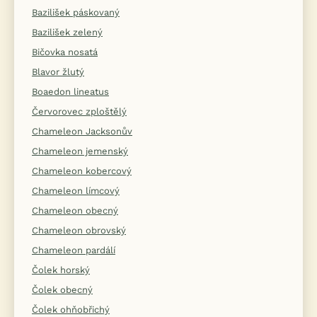
Bazilišek páskovaný
Bazilišek zelený
Bičovka nosatá
Blavor žlutý
Boaedon lineatus
Červorovec zploštělý
Chameleon Jacksonův
Chameleon jemenský
Chameleon kobercový
Chameleon límcový
Chameleon obecný
Chameleon obrovský
Chameleon pardálí
Čolek horský
Čolek obecný
Čolek ohňobřichý