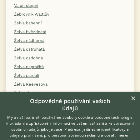
Varan stepní
Žebrovník Waltlův
Želva bahenní
Želva hvězdnatá
Želva nádherná
Želva ostruhatá
Želva ozdobná
Želva paprsčitá
Želva pardálí
Želva Reevesova
Želva skalní
×
Odpovědné používání vašich
Želva stepní
údajů
Želva uhlířská
My a naši partneři používáme soubory cookie a podobné technologie
Želva vroubená
k ukládání a zpřístupnění informací ve vašem zařízení a ke zpracování
Želva zelenavá
osobních údajů, jako je vaše IP adresa, jedinečné identifikátory a
údaje o prohlížení, pro personalizovanou reklamu a obsah, měření
Želva žlutohnědá