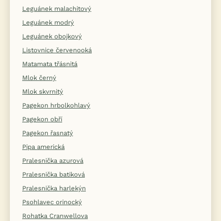
Leguánek malachitový
Leguánek modrý
Leguánek obojkový
Listovnice červenooká
Matamata třásnitá
Mlok černý
Mlok skvrnitý
Pagekon hrbolkohlavý
Pagekon obří
Pagekon řasnatý
Pipa americká
Pralesnička azurová
Pralesnička batiková
Pralesnička harlekýn
Psohlavec orinocký
Rohatka Cranwellova