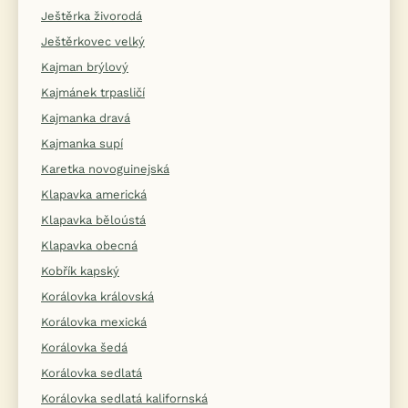
Ještěrka živorodá
Ještěrkovec velký
Kajman brýlový
Kajmánek trpasličí
Kajmanka dravá
Kajmanka supí
Karetka novoguinejská
Klapavka americká
Klapavka běloústá
Klapavka obecná
Kobřík kapský
Korálovka královská
Korálovka mexická
Korálovka šedá
Korálovka sedlatá
Korálovka sedlatá kalifornská