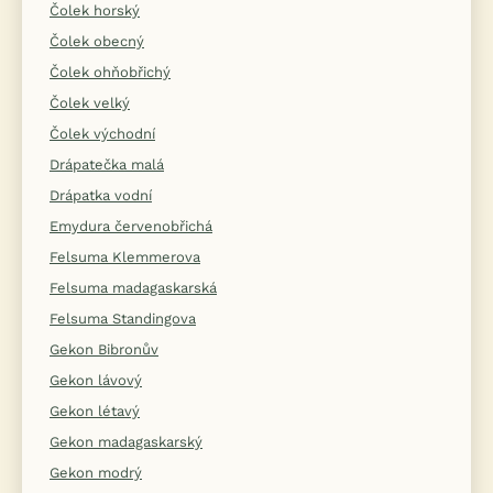
Čolek horský
Čolek obecný
Čolek ohňobřichý
Čolek velký
Čolek východní
Drápatečka malá
Drápatka vodní
Emydura červenobřichá
Felsuma Klemmerova
Felsuma madagaskarská
Felsuma Standingova
Gekon Bibronův
Gekon lávový
Gekon létavý
Gekon madagaskarský
Gekon modrý