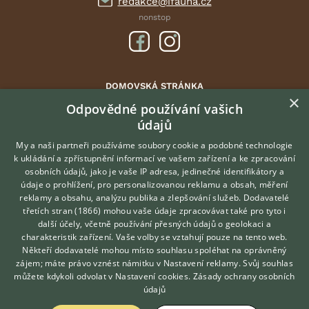
redakce@ifauna.cz
nonstop
DOMOVSKÁ STRÁNKA
×
INZERCE
Odpovědné používání vašich
DISKUSE
údajů
ČLÁNKY
My a naši partneři používáme soubory cookie a podobné technologie
ATLAS
k ukládání a zpřístupnění informací ve vašem zařízení a ke zpracování
osobních údajů, jako je vaše IP adresa, jedinečné identifikátory a
údaje o prohlížení, pro personalizovanou reklamu a obsah, měření
O nás
reklamy a obsahu, analýzu publika a zlepšování služeb.
Dodavatelé
třetích stran (1866)
mohou vaše údaje zpracovávat také pro tyto i
Kontakt
Hledáte zvířecího kamaráda?
další účely, včetně používání přesných údajů o geolokaci a
Zdarma vám poradí
Možnosti zvýraznění inzerátů
charakteristik zařízení. Vaše volby se vztahují pouze na tento web.
VETERINÁŘ ONLINE
Podmínky užití
Někteří dodavatelé mohou místo souhlasu spoléhat na oprávněný
KONZULTOVAT S
zájem; máte právo vznést námitku v
Nastavení reklamy
. Svůj souhlas
Zpracování osobních údajů
VETERINÁŘEM
můžete kdykoli odvolat v
Nastavení cookies
.
Zásady ochrany osobních
údajů
Přihlášení