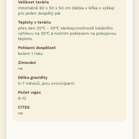
Velikost terária
minimálně 60 x 50 x 50 cm (délka x šířka x výška)
pro jeden dospělý pár
Teploty v teráriu
přes den 25℃ - 30℃ s&nbsp;možností lokálního
výhřevu na 35℃ a nočním poklesem na pokojovou
teplotu
Pohlavní dospělost
kolem 1 roku
Zimování
ne
Délka gravidity
5-7 měsíců, jsou ovoviviparní
Počet vajec
6-12
CITES
ne