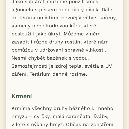
Jako substrát můžeme použít směs
lignocelu s pískem nebo čistý písek. Dále
do terária umístíme pevnější větve, kořeny,
kameny nebo korkovou kůru, které
poslouží i jako úkryt. Můžeme v něm
zasadit i různé druhy rostlin, které nám
pomůžou v udržování správné vlhkosti.
Nesmí chybět bazének s vodou.
Samozřejmostí je zdroj tepla, světla a UV
záření. Terárium denně rosíme.
Krmení
Krmíme všechny druhy běžného krmného
hmyzu – cvrčky, malá sarančata, šváby,
v létě smýkaný hmyz. Občas na zpestření