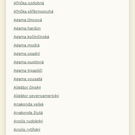
Afrička ozdobná
Afrička stříbrnopruhá
Agama límcová
Agama hardún
Agama kočinčinská
Agama modrá
Agama osadní
Agama pustinná
Agama trpasličí
Agama vousatá
Aligátor čínský
Aligátor severoamerický
Anakonda velká
Anakonda žlutá
Anolis rudokrký
Anolis rytířský