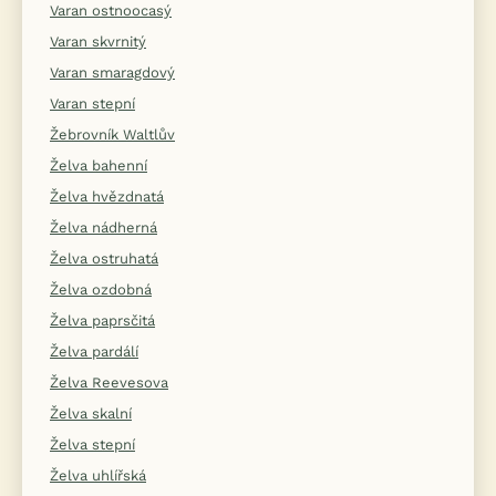
Varan ostnoocasý
Varan skvrnitý
Varan smaragdový
Varan stepní
Žebrovník Waltlův
Želva bahenní
Želva hvězdnatá
Želva nádherná
Želva ostruhatá
Želva ozdobná
Želva paprsčitá
Želva pardálí
Želva Reevesova
Želva skalní
Želva stepní
Želva uhlířská