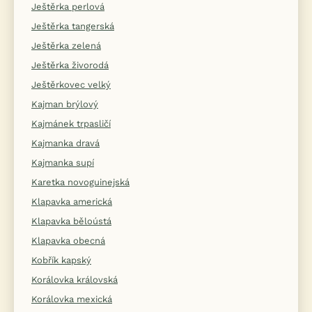
Ještěrka perlová
Ještěrka tangerská
Ještěrka zelená
Ještěrka živorodá
Ještěrkovec velký
Kajman brýlový
Kajmánek trpasličí
Kajmanka dravá
Kajmanka supí
Karetka novoguinejská
Klapavka americká
Klapavka běloústá
Klapavka obecná
Kobřík kapský
Korálovka královská
Korálovka mexická