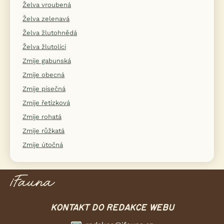
Želva vroubená
Želva zelenavá
Želva žlutohnědá
Želva žlutolící
Zmije gabunská
Zmije obecná
Zmije písečná
Zmije řetízková
Zmije rohatá
Zmije růžkatá
Zmije útočná
KONTAKT DO REDAKCE WEBU