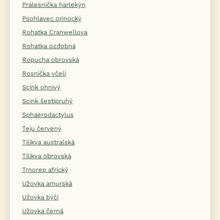
Pralesnička harlekýn
Psohlavec orinocký
Rohatka Cranwellova
Rohatka ozdobná
Ropucha obrovská
Rosnička včelí
Scink ohnivý
Scink šestipruhý
Sphaerodactylus
Teju červený
Tilikva australská
Tilikva obrovská
Trnorep africký
Užovka amurská
Užovka býčí
Užovka černá