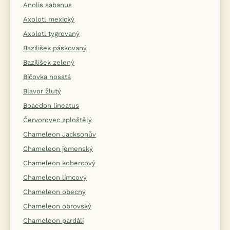
Anolis sabanus
Axolotl mexický
Axolotl tygrovaný
Bazilišek páskovaný
Bazilišek zelený
Bičovka nosatá
Blavor žlutý
Boaedon lineatus
Červorovec zploštělý
Chameleon Jacksonův
Chameleon jemenský
Chameleon kobercový
Chameleon límcový
Chameleon obecný
Chameleon obrovský
Chameleon pardálí