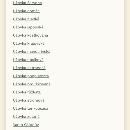
Užovka červená
Užovka domácí
Užovka hladká
Užovka japonská
Užovka kostkovaná
Užovka královská
Užovka mandarínská
Užovka obojková
Užovka ostronosá
Užovka podplamatá
Užovka proužkovaná
Užovka růžkatá
Užovka stromová
Užovka tenkoocasá
Užovka zelená
Varan Gillenův