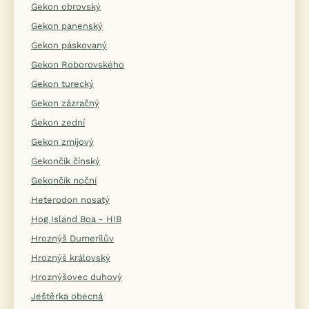
Gekon obrovský
Gekon panenský
Gekon páskovaný
Gekon Roborovského
Gekon turecký
Gekon zázračný
Gekon zední
Gekon zmijový
Gekončík čínský
Gekončík noční
Heterodon nosatý
Hog Island Boa - HIB
Hroznýš Dumerilův
Hroznýš královský
Hroznýšovec duhový
Ještěrka obecná