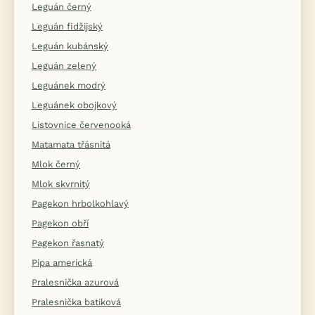
Leguán černý
Leguán fidžijský
Leguán kubánský
Leguán zelený
Leguánek modrý
Leguánek obojkový
Listovnice červenooká
Matamata třásnitá
Mlok černý
Mlok skvrnitý
Pagekon hrbolkohlavý
Pagekon obří
Pagekon řasnatý
Pipa americká
Pralesnička azurová
Pralesnička batiková