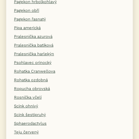
Pagekon hrbolkohlavý
Pagekon obří
Pagekon řasnatý
Pipa americká
Pralesnička azurová
Pralesnička batiková
Pralesnička harlekýn
Psohlavec orinocký
Rohatka Cranwellova
Rohatka ozdobná
Ropucha obrovská
Rosnička včelí
Scink ohnivý
Scink šestipruhý
Sphaerodactylus
Teju červený