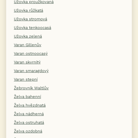
Užovka proužkovaná
Užovka růžkatá
Užovka stromová
Užovka tenkoocasá
Užovka zelená
Varan Gillenův
Varan ostnoocasý
Varan skvrnitý
Varan smaragdový
Varan stepní
Žebrovník Waltlův
Želva bahenní
Želva hvězdnatá
Želva nádherná
Želva ostruhatá
Želva ozdobná