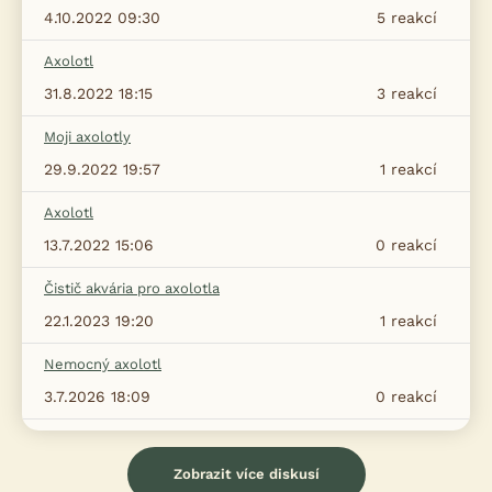
4.10.2022 09:30
5
reakcí
Axolotl
31.8.2022 18:15
3
reakcí
Moji axolotly
29.9.2022 19:57
1
reakcí
Axolotl
13.7.2022 15:06
0
reakcí
Čistič akvária pro axolotla
22.1.2023 19:20
1
reakcí
Nemocný axolotl
3.7.2026 18:09
0
reakcí
Zobrazit více diskusí