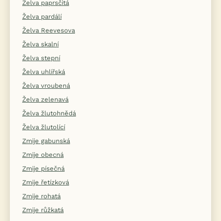
Želva paprsčitá
Želva pardálí
Želva Reevesova
Želva skalní
Želva stepní
Želva uhlířská
Želva vroubená
Želva zelenavá
Želva žlutohnědá
Želva žlutolící
Zmije gabunská
Zmije obecná
Zmije písečná
Zmije řetízková
Zmije rohatá
Zmije růžkatá