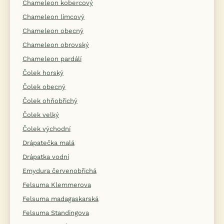
Chameleon kobercový
Chameleon límcový
Chameleon obecný
Chameleon obrovský
Chameleon pardálí
Čolek horský
Čolek obecný
Čolek ohňobřichý
Čolek velký
Čolek východní
Drápatečka malá
Drápatka vodní
Emydura červenobřichá
Felsuma Klemmerova
Felsuma madagaskarská
Felsuma Standingova