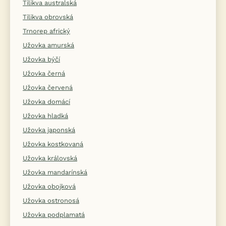
Tilikva australská
Tilikva obrovská
Trnorep africký
Užovka amurská
Užovka býčí
Užovka černá
Užovka červená
Užovka domácí
Užovka hladká
Užovka japonská
Užovka kostkovaná
Užovka královská
Užovka mandarínská
Užovka obojková
Užovka ostronosá
Užovka podplamatá