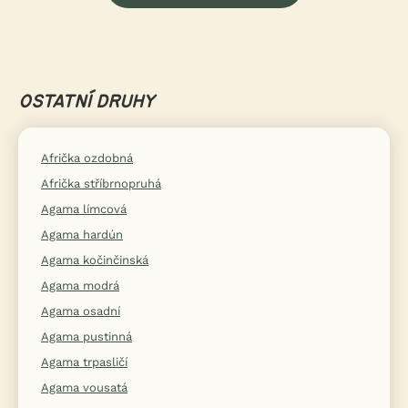
OSTATNÍ DRUHY
Afrička ozdobná
Afrička stříbrnopruhá
Agama límcová
Agama hardún
Agama kočinčinská
Agama modrá
Agama osadní
Agama pustinná
Agama trpasličí
Agama vousatá