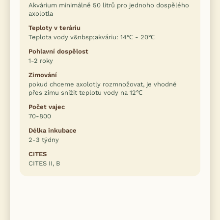
Akvárium minimálně 50 litrů pro jednoho dospělého
axolotla
Teploty v teráriu
Teplota vody v&nbsp;akváriu: 14℃ - 20℃
Pohlavní dospělost
1-2 roky
Zimování
pokud chceme axolotly rozmnožovat, je vhodné
přes zimu snížit teplotu vody na 12℃
Počet vajec
70-800
Délka inkubace
2-3 týdny
CITES
CITES II, B