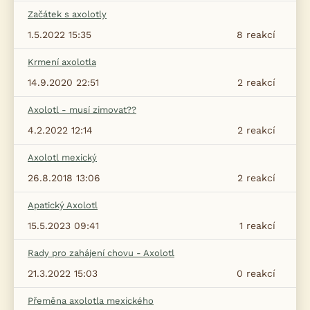
Začátek s axolotly
1.5.2022 15:35
8
reakcí
Krmení axolotla
14.9.2020 22:51
2
reakcí
Axolotl - musí zimovat??
4.2.2022 12:14
2
reakcí
Axolotl mexický
26.8.2018 13:06
2
reakcí
Apatický Axolotl
15.5.2023 09:41
1
reakcí
Rady pro zahájení chovu - Axolotl
21.3.2022 15:03
0
reakcí
Přeměna axolotla mexického