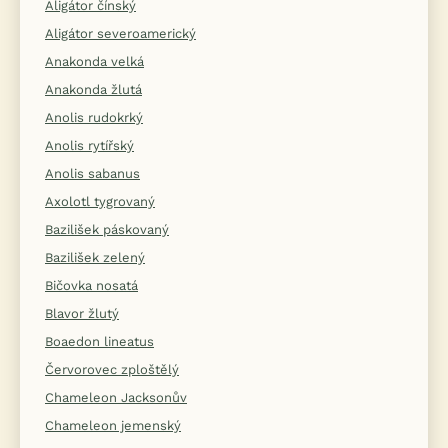
Aligátor čínský
Aligátor severoamerický
Anakonda velká
Anakonda žlutá
Anolis rudokrký
Anolis rytířský
Anolis sabanus
Axolotl tygrovaný
Bazilišek páskovaný
Bazilišek zelený
Bičovka nosatá
Blavor žlutý
Boaedon lineatus
Červorovec zploštělý
Chameleon Jacksonův
Chameleon jemenský