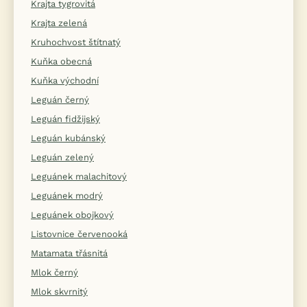
Krajta tygrovitá
Krajta zelená
Kruhochvost štítnatý
Kuňka obecná
Kuňka východní
Leguán černý
Leguán fidžijský
Leguán kubánský
Leguán zelený
Leguánek malachitový
Leguánek modrý
Leguánek obojkový
Listovnice červenooká
Matamata třásnitá
Mlok černý
Mlok skvrnitý