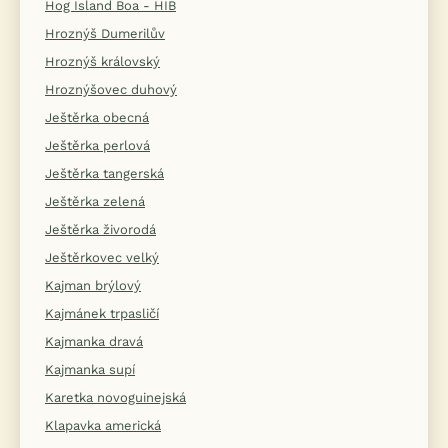
Hog Island Boa - HIB
Hroznýš Dumerilův
Hroznýš královský
Hroznýšovec duhový
Ještěrka obecná
Ještěrka perlová
Ještěrka tangerská
Ještěrka zelená
Ještěrka živorodá
Ještěrkovec velký
Kajman brýlový
Kajmánek trpasličí
Kajmanka dravá
Kajmanka supí
Karetka novoguinejská
Klapavka americká