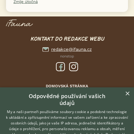
Zmije útočná
KONTAKT DO REDAKCE WEBU
redakce@ifauna.cz
nonstop
DOMOVSKÁ STRÁNKA
×
INZERCE
Odpovědné používání vašich
DISKUSE
údajů
ČLÁNKY
My a naši partneři používáme soubory cookie a podobné technologie
ATLAS
k ukládání a zpřístupnění informací ve vašem zařízení a ke zpracování
osobních údajů, jako je vaše IP adresa, jedinečné identifikátory a
údaje o prohlížení, pro personalizovanou reklamu a obsah, měření
O nás