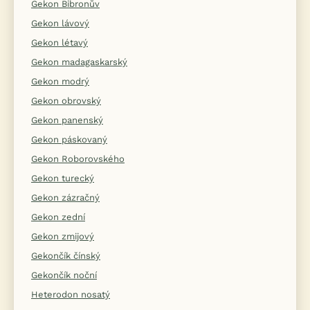
Gekon Bibronův
Gekon lávový
Gekon létavý
Gekon madagaskarský
Gekon modrý
Gekon obrovský
Gekon panenský
Gekon páskovaný
Gekon Roborovského
Gekon turecký
Gekon zázračný
Gekon zední
Gekon zmijový
Gekončík čínský
Gekončík noční
Heterodon nosatý