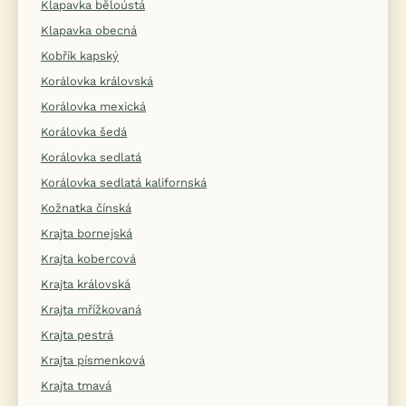
Klapavka běloústá
Klapavka obecná
Kobřík kapský
Korálovka královská
Korálovka mexická
Korálovka šedá
Korálovka sedlatá
Korálovka sedlatá kalifornská
Kožnatka čínská
Krajta bornejská
Krajta kobercová
Krajta královská
Krajta mřížkovaná
Krajta pestrá
Krajta písmenková
Krajta tmavá