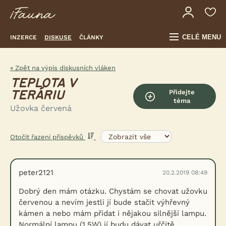
CELÉ MENU
INZERCE
DISKUSE
ČLÁNKY
« Zpět na výpis diskusních vláken
TEPLOTA V
Přidejte
TERÁRIU
téma
Užovka červená
Otočit řazení příspěvků
peter2121
20.2.2019 08:49
Dobrý den mám otázku. Chystám se chovat užovku
červenou a nevím jestli jí bude stačit výhřevný
kámen a nebo mám přidat i nějakou silnější lampu.
Normální lampu (1,5W) jí budu dávat uřčitě.