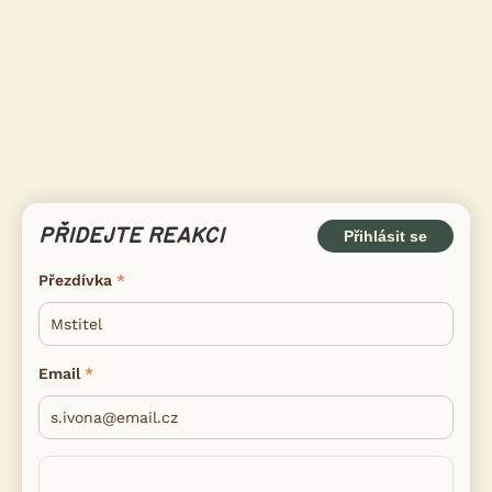
PŘIDEJTE REAKCI
Přihlásit se
Přezdívka
Email