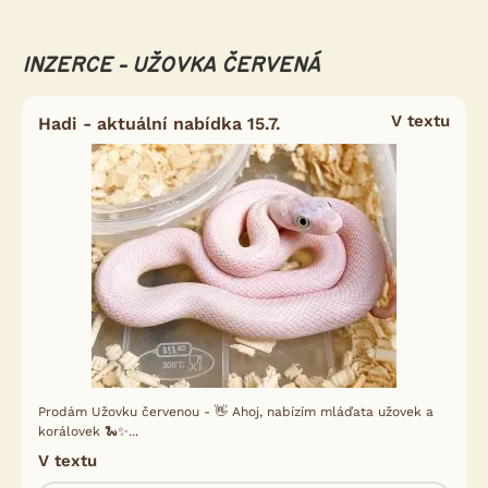
INZERCE - UŽOVKA ČERVENÁ
V textu
Hadi - aktuální nabídka 15.7.
Prodám Užovku červenou - 👋 Ahoj, nabízím mláďata užovek a
korálovek 🐍✨...
V textu