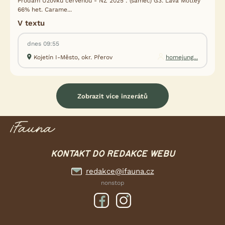
Prodám Užovku červenou - NZ 2025 : (samec) G3. Lava Motley
66% het. Carame...
V textu
dnes 09:55
Kojetín I-Město, okr. Přerov
homejung...
Zobrazit více inzerátů
KONTAKT DO REDAKCE WEBU
redakce@ifauna.cz
nonstop