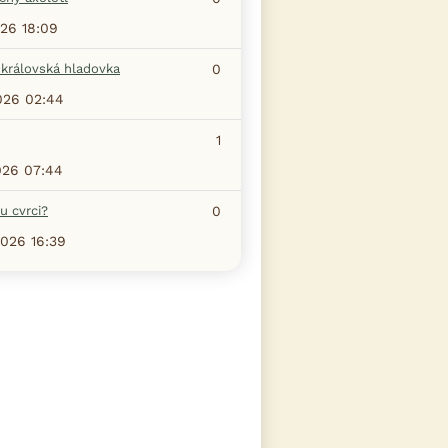
026 18:09
 královská hladovka
0
026 02:44
1
026 07:44
u cvrci?
0
2026 16:39