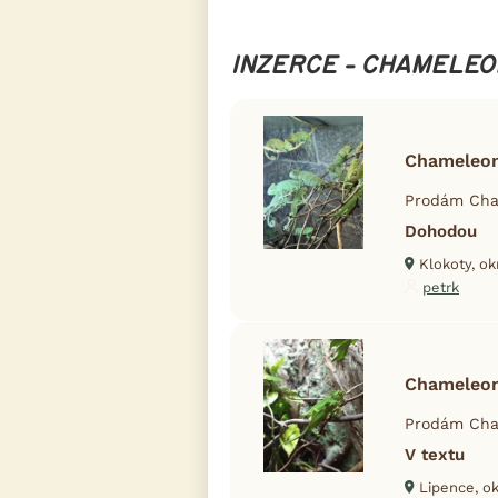
INZERCE - CHAMELE
Chameleo
Prodám Cham
Dohodou
Klokoty, ok
petrk
Chameleo
Prodám Cham
V textu
Lipence, ok