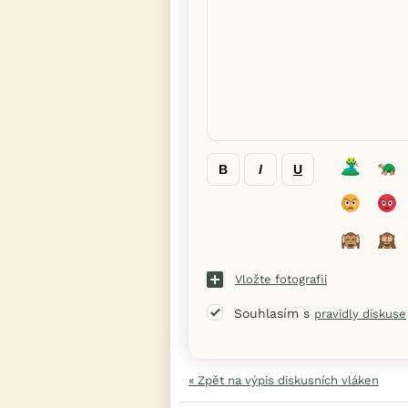
B
I
U
Vložte fotografii
Souhlasím s
pravidly diskuse
« Zpět na výpis diskusních vláken