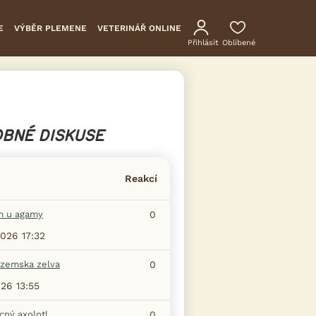
E
VÝBĚR PLEMENE
VETERINÁŘ ONLINE
Přihlásit
Oblíbené
BNÉ DISKUSE
Reakcí
m u agamy
0
2026 17:32
zemska zelva
0
026 13:55
ný axolotl
0