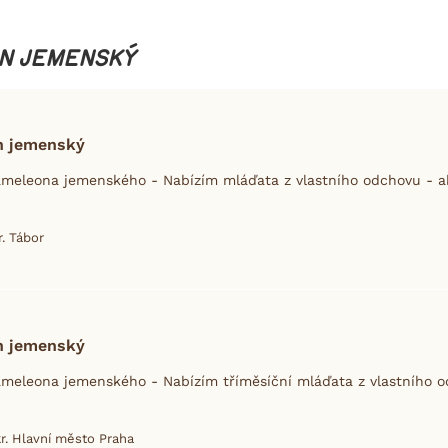
ON JEMENSKÝ
n jemenský
eleona jemenského - Nabízím mláďata z vlastního odchovu - ak
r. Tábor
n jemenský
eleona jemenského - Nabízím tříměsíční mláďata z vlastního od
r. Hlavní město Praha