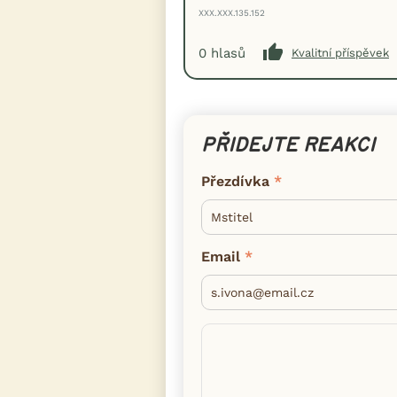
XXX.XXX.135.152
0
hlasů
Kvalitní příspěvek
PŘIDEJTE REAKCI
Přezdívka
Email