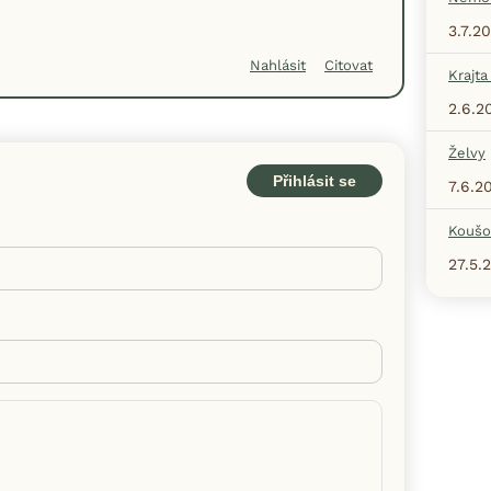
3.7.2
Nahlásit
Citovat
Krajta
2.6.2
Želvy
Přihlásit se
7.6.2
Koušo
27.5.