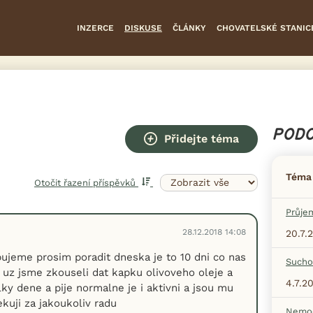
INZERCE
DISKUSE
ČLÁNKY
CHOVATELSKÉ STANIC
PODO
Přidejte téma
Téma
Otočit řazení příspěvků
Průje
28.12.2018 14:08
20.7.
ujeme prosim poradit dneska je to 10 dni co nas
Sucho
( uz jsme zkouseli dat kapku olivoveho oleje a
4.7.2
bylky dene a pije normalne je i aktivni a jsou mu
ekuji za jakoukoliv radu
Nemoc