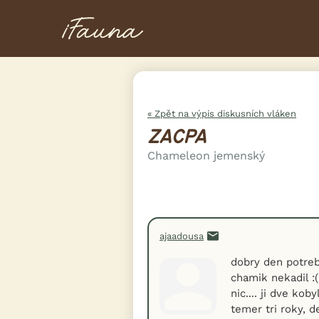
« Zpět na výpis diskusních vláken
ZACPA
Chameleon jemenský
ajaadousa
dobry den potreb
chamik nekadil :
nic.... ji dve ko
temer tri roky, d