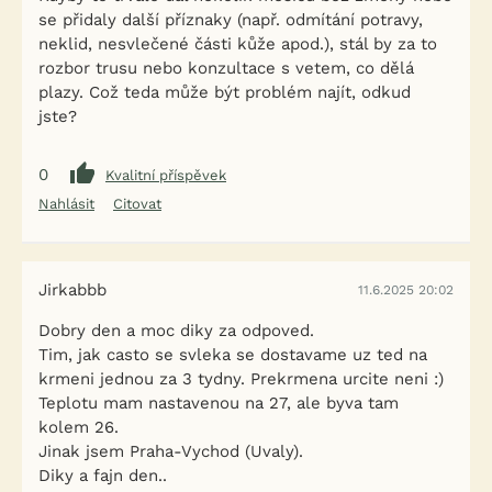
se přidaly další příznaky (např. odmítání potravy,
neklid, nesvlečené části kůže apod.), stál by za to
rozbor trusu nebo konzultace s vetem, co dělá
plazy. Což teda může být problém najít, odkud
jste?
0
Kvalitní příspěvek
Nahlásit
Citovat
Jirkabbb
11.6.2025 20:02
Dobry den a moc diky za odpoved.
Tim, jak casto se svleka se dostavame uz ted na
krmeni jednou za 3 tydny. Prekrmena urcite neni :)
Teplotu mam nastavenou na 27, ale byva tam
kolem 26.
Jinak jsem Praha-Vychod (Uvaly).
Diky a fajn den..