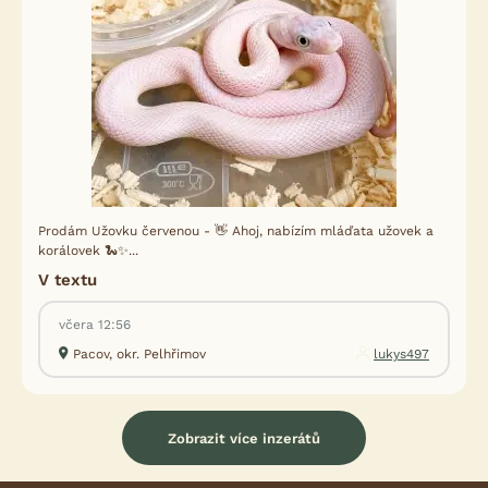
Prodám Užovku červenou - 👋 Ahoj, nabízím mláďata užovek a
korálovek 🐍✨...
V textu
včera 12:56
Pacov, okr. Pelhřimov
lukys497
Zobrazit více inzerátů