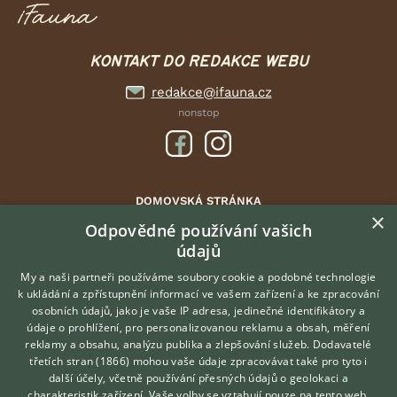
KONTAKT DO REDAKCE WEBU
redakce@ifauna.cz
nonstop
DOMOVSKÁ STRÁNKA
×
INZERCE
Odpovědné používání vašich
údajů
DISKUSE
ČLÁNKY
My a naši partneři používáme soubory cookie a podobné technologie
k ukládání a zpřístupnění informací ve vašem zařízení a ke zpracování
ATLAS
osobních údajů, jako je vaše IP adresa, jedinečné identifikátory a
údaje o prohlížení, pro personalizovanou reklamu a obsah, měření
O nás
reklamy a obsahu, analýzu publika a zlepšování služeb.
Dodavatelé
třetích stran (1866)
mohou vaše údaje zpracovávat také pro tyto i
Kontakt
Hledáte zvířecího kamaráda?
další účely, včetně používání přesných údajů o geolokaci a
Zdarma vám poradí
Možnosti zvýraznění inzerátů
charakteristik zařízení. Vaše volby se vztahují pouze na tento web.