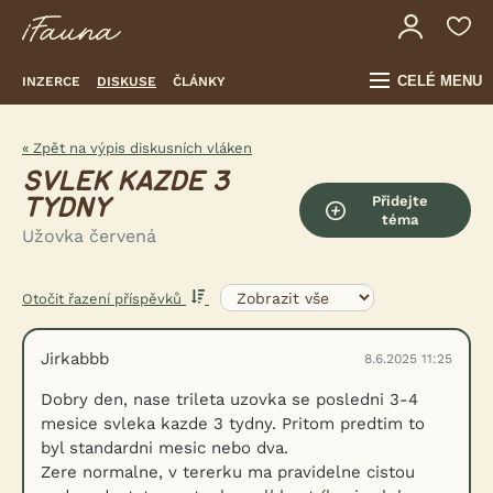
CELÉ MENU
INZERCE
DISKUSE
ČLÁNKY
« Zpět na výpis diskusních vláken
SVLEK KAZDE 3
Přidejte
TYDNY
téma
Užovka červená
Otočit řazení příspěvků
Jirkabbb
8.6.2025 11:25
Dobry den, nase trileta uzovka se posledni 3-4
mesice svleka kazde 3 tydny. Pritom predtim to
byl standardni mesic nebo dva.
Zere normalne, v tererku ma pravidelne cistou