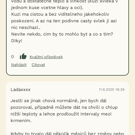
vodu a dostatecne teplo a vlhkost (kuzi svleka v
jednom kuse vcetne hlavy a oci).
Kuzi ma cistou a bez viditelneho jakehokoliv
poskozeni. A az na ten podivne casty svlek ji asi
nic neschazi..
Nevite nekdo, cim by to mohlo byt a co s tim?
Diky!
0
Kvalitní příspěvek
Nahlásit
Citovat
Ladaxxxx
11.6.2025 18:26
Jestli se jinak chová normálně, jen bych dál
pozoroval, případně můžete dát na chvíli o chlup
nižší teploty a lehce prodloužit intervaly mezi
krmením.
Kdyby to trvalo dál několik měsíců bez změny nebo