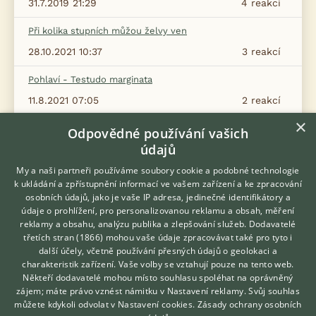
31.7.2019 21:29
4
reakcí
Při kolika stupních můžou želvy ven
28.10.2021 10:37
3
reakcí
Pohlaví - Testudo marginata
11.8.2021 07:05
2
reakcí
×
Snese se vroubená s pardali
Odpovědné používání vašich
údajů
11.4.2022 17:01
6
reakcí
My a naši partneři používáme soubory cookie a podobné technologie
Pohlaví u T. marginata?
k ukládání a zpřístupnění informací ve vašem zařízení a ke zpracování
osobních údajů, jako je vaše IP adresa, jedinečné identifikátory a
17.2.2022 20:27
3
reakcí
údaje o prohlížení, pro personalizovanou reklamu a obsah, měření
reklamy a obsahu, analýzu publika a zlepšování služeb.
Dodavatelé
Zasílání aktuálního foto
třetích stran (1866)
mohou vaše údaje zpracovávat také pro tyto i
Hledáte zvířecího kamaráda?
22.10.2022 13:07
1
reakcí
další účely, včetně používání přesných údajů o geolokaci a
Zdarma vám poradí
charakteristik zařízení. Vaše volby se vztahují pouze na tento web.
VETERINÁŘ ONLINE
Někteří dodavatelé mohou místo souhlasu spoléhat na oprávněný
KONZULTOVAT S
zájem; máte právo vznést námitku v
Nastavení reklamy
. Svůj souhlas
Zobrazit více diskusí
VETERINÁŘEM
můžete kdykoli odvolat v
Nastavení cookies
.
Zásady ochrany osobních