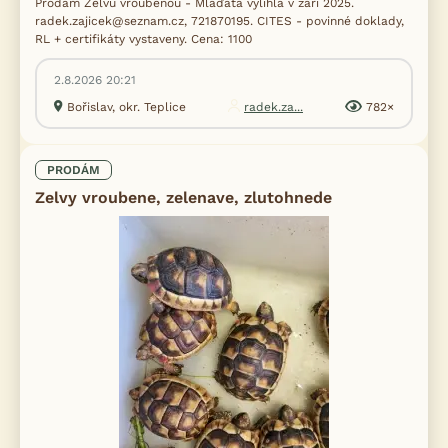
Prodám Želvu vroubenou - Mláďata vylíhlá v září 2025.
radek.zajicek@seznam.cz, 721870195. CITES - povinné doklady,
RL + certifikáty vystaveny. Cena: 1100
2.8.2026 20:21
Bořislav, okr. Teplice
radek.za...
782×
PRODÁM
Zelvy vroubene, zelenave, zlutohnede