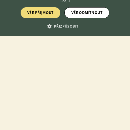
údajů
VŠE PŘIJMOUT
VŠE ODMÍTNOUT
PŘIZPŮSOBIT
KONTAKT DO REDAKCE WEBU
redakce@ifauna.cz
nonstop
DOMOVSKÁ STRÁNKA
INZERCE
DISKUSE
ČLÁNKY
ATLAS