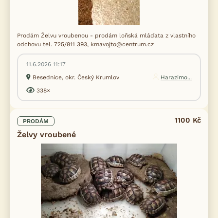
Prodám Želvu vroubenou - prodám loňská mláďata z vlastního
odchovu tel. 725/811 393, kmavojto@centrum.cz
11.6.2026 11:17
Besednice, okr. Český Krumlov
Harazimo...
338×
1100 Kč
PRODÁM
Želvy vroubené