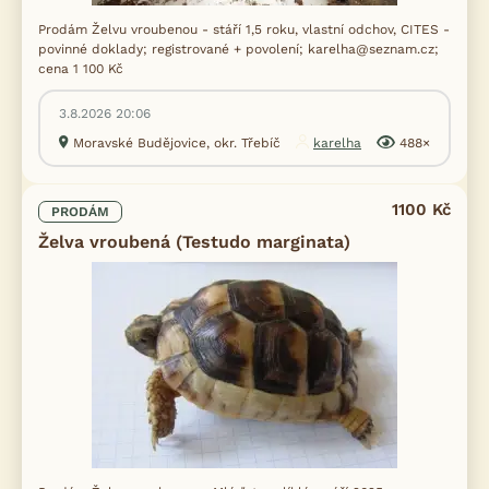
Prodám Želvu vroubenou - stáří 1,5 roku, vlastní odchov, CITES -
povinné doklady; registrované + povolení; karelha@seznam.cz;
cena 1 100 Kč
3.8.2026 20:06
Moravské Budějovice, okr. Třebíč
karelha
488×
1100 Kč
PRODÁM
Želva vroubená (Testudo marginata)