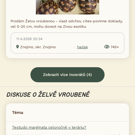
Prodám Želvu vroubenou - vlast odchov, cites-povinne doklady,
vel 5-20 cm, mohu dovezt na Zivou exotiku
11.4.2026 20:34
Znojmo, okr. Znojmo
hadak
745×
Zobrazit více inzerátů (4)
DISKUSE O ŽELVĚ VROUBENÉ
Téma
Testudo marginata celoročně v teráriu?