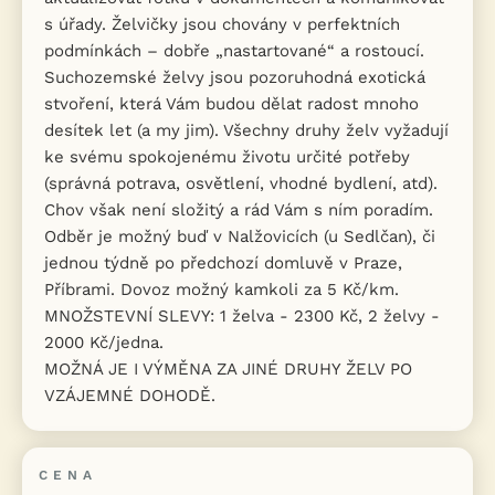
s úřady. Želvičky jsou chovány v perfektních
podmínkách – dobře „nastartované“ a rostoucí.
Suchozemské želvy jsou pozoruhodná exotická
stvoření, která Vám budou dělat radost mnoho
desítek let (a my jim). Všechny druhy želv vyžadují
ke svému spokojenému životu určité potřeby
(správná potrava, osvětlení, vhodné bydlení, atd).
Chov však není složitý a rád Vám s ním poradím.
Odběr je možný buď v Nalžovicích (u Sedlčan), či
jednou týdně po předchozí domluvě v Praze,
Příbrami. Dovoz možný kamkoli za 5 Kč/km.
MNOŽSTEVNÍ SLEVY: 1 želva - 2300 Kč, 2 želvy -
2000 Kč/jedna.
MOŽNÁ JE I VÝMĚNA ZA JINÉ DRUHY ŽELV PO
VZÁJEMNÉ DOHODĚ.
CENA