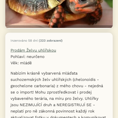
Inzerováno 58 dní
(223 zobrazení)
Prodám Želvu uhlířskou
Pohlaví: neurčeno
Věk: mládě
Nabízím krásně vybarvená mláďata
suchozemských želv uhlířských (chelonoidis -
geochelone carbonaria) z mého chovu - nejedná
se o import! Mohu zprostředkovat i prodej
vybaveného terária, na míru pro želvy. Uhlířky
jsou NEZIMUJÍCÍ druh a NEREGISTRUJÍ SE -
neplatí pro ně zákonná povinnost každý rok
aktualizovat fotku v dokumentech a komunikovat