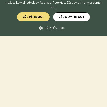
VETERINÁŘEM
můžete kdykoli odvolat v
Nastavení cookies
.
Zásady ochrany osobních
údajů
DISKUSE O ŽELVĚ UHLÍŘSKÉ
VŠE PŘIJMOUT
VŠE ODMÍTNOUT
Téma
PŘIZPŮSOBIT
Želva uhlířská
11.3.2020 08:06
4
reakcí
Terrabazar
17.6.2020 07:36
1
reakcí
Suchý krunýř želv
23.8.2022 13:01
1
reakcí
Zobrazit více diskusí