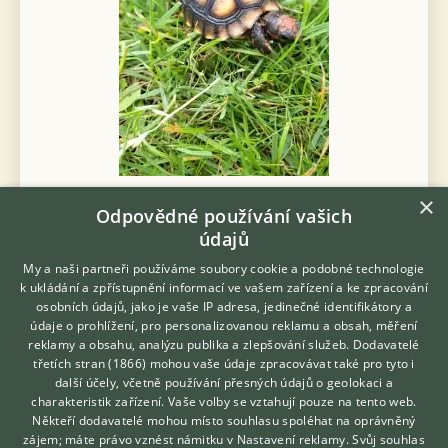
Prodám Želvu uhlířskou - Prodám letošní mláďata želvy
×
Odpovědné používání vašich
uhlířské, cena 2200 Kč. Nepodléhají registraci CITES. Vlastní
odchov.
údajů
My a naši partneři používáme soubory cookie a podobné technologie
27.7.2026 11:33
k ukládání a zpřístupnění informací ve vašem zařízení a ke zpracování
Horní Lhota, okr. Ostrava-město
animalpt
osobních údajů, jako je vaše IP adresa, jedinečné identifikátory a
údaje o prohlížení, pro personalizovanou reklamu a obsah, měření
164×
reklamy a obsahu, analýzu publika a zlepšování služeb.
Dodavatelé
třetích stran (1866)
mohou vaše údaje zpracovávat také pro tyto i
Hledáte zvířecího kamaráda?
další účely, včetně používání přesných údajů o geolokaci a
Zdarma vám poradí
charakteristik zařízení. Vaše volby se vztahují pouze na tento web.
VETERINÁŘ ONLINE
Někteří dodavatelé mohou místo souhlasu spoléhat na oprávněný
Zobrazit více inzerátů (4)
KONZULTOVAT S
zájem; máte právo vznést námitku v
Nastavení reklamy
. Svůj souhlas