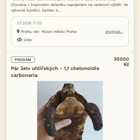
Chována v tropickém skleníku napojeném na venkovní výběh. Ve
výborné kondici. Samec 3...
3.7.2026 17:53
Praha, okr. Hlavní město Praha
envinyat...
249×
30000
PRODÁM
Kč
Pár želv uhlířských - 1,1 chelonoidis
carbonaria