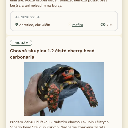
uhlířské. Pouze osobní odběr. Bohužel nemůžu poslat přes
kurýra a ani nejezdím na burzy.
4.8.2026 22:04
Žeretice, okr. Jičín
mafira
79×
PRODÁM
Chovná skupina 1.2 čisté cherry head
carbonaria
Prodám Želvu uhlířskou - Nabízím chovnou skupinu čistých
"cherry head" želv uhlířských. Nádherně zbarvená zvířata.