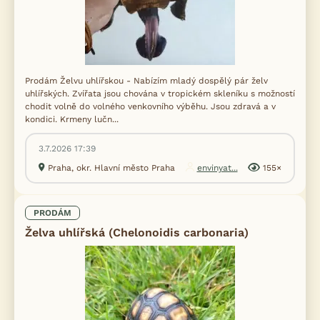
Prodám Želvu uhlířskou - Nabízím mladý dospělý pár želv
uhlířských. Zvířata jsou chována v tropickém skleníku s možností
chodit volně do volného venkovního výběhu. Jsou zdravá a v
kondici. Krmeny lučn...
3.7.2026 17:39
Praha, okr. Hlavní město Praha
envinyat...
155×
PRODÁM
Želva uhlířská (Chelonoidis carbonaria)