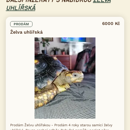
DALŠÍ INZERÁTY S NABÍDKOU
ŽELVA
UHLÍŘSKÁ
6000 Kč
PRODÁM
Želva uhlířská
Prodám Želvu uhlířskou - Prodám 4 roky starou samici želvy