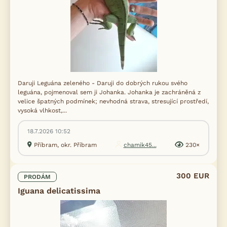
Více informací o souhlasu s marketingem třetích stran
najdete
.
zde
PŘIHLÁSIT SE K NEWSLETTERU A VYZVEDNOUT DÁREK. 🎁
NE, DĚKUJI
Daruji Leguána zeleného - Daruji do dobrých rukou svého
leguána, pojmenoval sem ji Johanka. Johanka je zachráněná z
velice špatných podmínek; nevhodná strava, stresující prostředí,
vysoká vlhkost,...
18.7.2026 10:52
Příbram, okr. Příbram
chamik45...
230×
300 EUR
PRODÁM
Iguana delicatissima