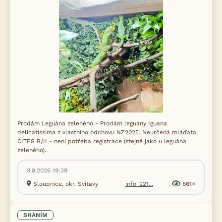
Prodám Leguána zeleného - Prodám leguány Iguana
delicatissima z vlastního odchovu NZ2025. Neurčená mláďata.
CITES B/II - není potřeba registrace (stejně jako u leguána
zeleného).
3.8.2026 19:39
Sloupnice, okr. Svitavy
info_221...
861×
SHÁNÍM