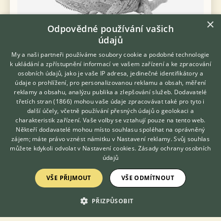
×
Odpovědné používání vašich
údajů
My a naši partneři používáme soubory cookie a podobné technologie
k ukládání a zpřístupnění informací ve vašem zařízení a ke zpracování
osobních údajů, jako je vaše IP adresa, jedinečné identifikátory a
Sháním Leguána zeleného - Sháním Leguán zelený (může být i
údaje o prohlížení, pro personalizovanou reklamu a obsah, měření
červená forma), kliďase. Nabídky prosím na email nebo SMS.
Děkuji!
reklamy a obsahu, analýzu publika a zlepšování služeb.
Dodavatelé
třetích stran (1866)
mohou vaše údaje zpracovávat také pro tyto i
Hledáte zvířecího kamaráda?
další účely, včetně používání přesných údajů o geolokaci a
21.6.2026 02:04
Zdarma vám poradí
charakteristik zařízení. Vaše volby se vztahují pouze na tento web.
VETERINÁŘ ONLINE
Praha, okr. Hlavní město Praha
yrbuso
515×
Někteří dodavatelé mohou místo souhlasu spoléhat na oprávněný
KONZULTOVAT S
zájem; máte právo vznést námitku v
Nastavení reklamy
. Svůj souhlas
VETERINÁŘEM
můžete kdykoli odvolat v
Nastavení cookies
.
Zásady ochrany osobních
údajů
Zobrazit více inzerátů (4)
VŠE PŘIJMOUT
VŠE ODMÍTNOUT
PŘIZPŮSOBIT
DISKUSE O LEGUÁNOVI ZELENÉM