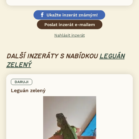
Ukažte inzerát známým!
Poslat inzerát e-mailem
Nahlásit inzerát
DALŠÍ INZERÁTY S NABÍDKOU
LEGUÁN
ZELENÝ
DARUJI
Leguán zelený
iFauna nově nabízí limitované
×
nabídky a slevy pro své
registrované uživatele.
👉 Exkluzivní akce, slevy a novinky od našich ověřených
partnerů
🎁 A teď navíc dárek: 200 Kč kredit do F-konta. 🎉