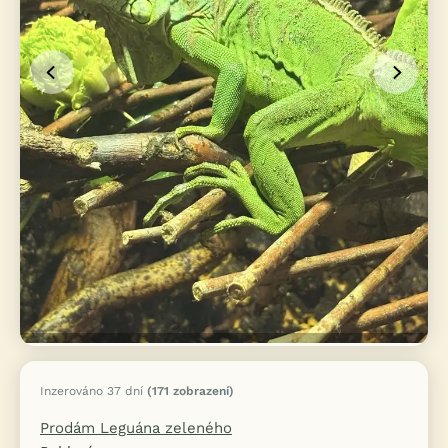
Inzerováno 37 dní
(171 zobrazení)
Prodám Leguána zeleného