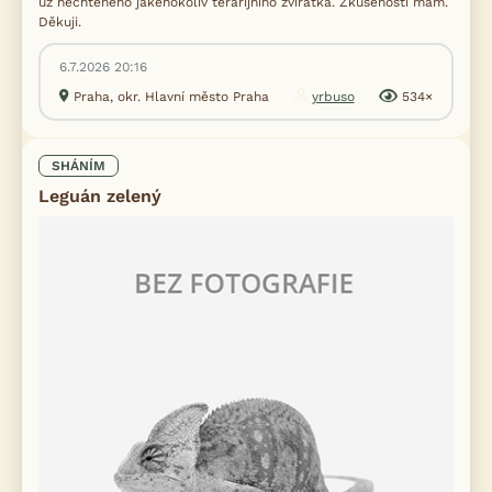
už nechtěného jakéhokoliv terarijního zvířátka. Zkušenosti mám.
Děkuji.
6.7.2026 20:16
Praha, okr. Hlavní město Praha
yrbuso
534×
SHÁNÍM
Leguán zelený