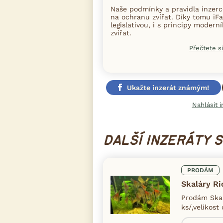
Naše podmínky a pravidla inzer
na ochranu zvířat. Díky tomu iFa
legislativou, i s principy moder
zvířat.
Přečtete si
Ukažte inzerát známým!
Nahlásit i
DALŠÍ INZERÁTY 
PRODÁM
Skaláry R
Prodám Skal
ks/,velikost