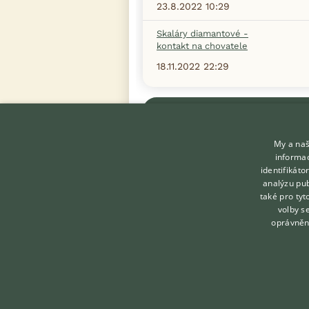
23.8.2022 10:29
Skaláry diamantové -
kontakt na chovatele
18.11.2022 22:29
Zobrazit více diskusí
My a naš
informac
identifikát
analýzu pub
také pro tyt
KONTAKT DO REDAKCE
volby s
WEBU
oprávněn
redakce@ifauna.cz
nonstop
Created by