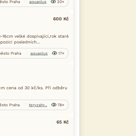
město Praha
aquaplus
20×
600 Kč
16cm velké dospívající,rok staré
pozici posledních...
 město Praha
aquaplus
17×
cm cena od 30 kč/ks. Při odběru
město Praha
teryzahr...
78×
65 Kč