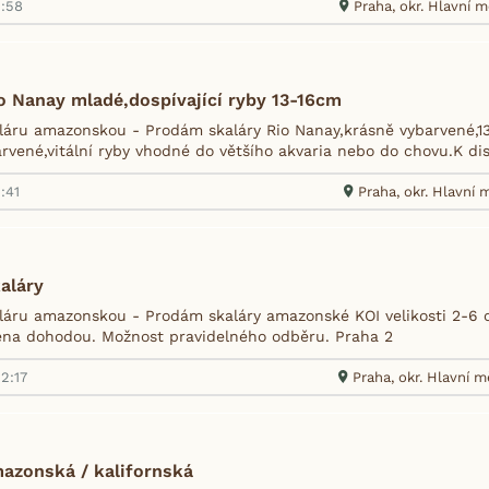
2:58
Praha, okr. Hlavní 
o Nanay mladé,dospívající ryby 13-16cm
áru amazonskou - Prodám skaláry Rio Nanay,krásně vybarvené,13-
rvené,vitální ryby vhodné do většího akvaria nebo do chovu.K dis
:41
Praha, okr. Hlavní
aláry
áru amazonskou - Prodám skaláry amazonské KOI velikosti 2-6 
ena dohodou. Možnost pravidelného odběru. Praha 2
2:17
Praha, okr. Hlavní 
mazonská / kalifornská