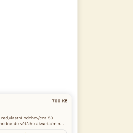
700 Kč
ed,vlastní odchov/cca 50
hodné do většího akvaria/min...