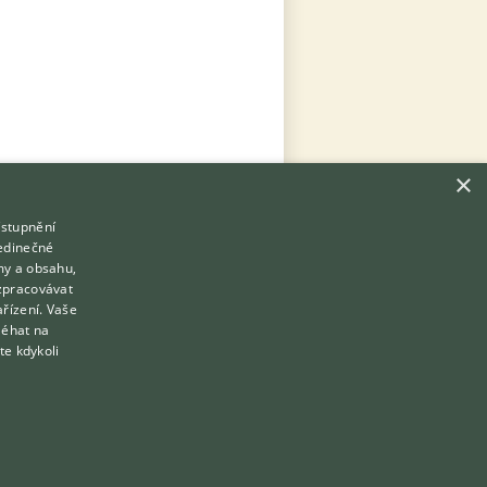
×
ístupnění
Hledáte zvířecího kamaráda?
jedinečné
Zdarma vám poradí
my a obsahu,
VETERINÁŘ ONLINE
zpracovávat
Přihlášení
ařízení. Vaše
KONZULTOVAT S VETERINÁŘEM
léhat na
Registrace
te kdykoli