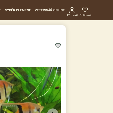
E
VÝBĚR PLEMENE
VETERINÁŘ ONLINE
Přihlásit
Oblíbené