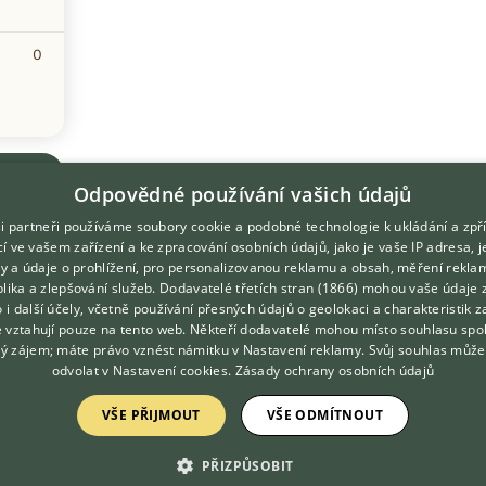
0
Odpovědné používání vašich údajů
i partneři používáme soubory cookie a podobné technologie k ukládání a zpř
í ve vašem zařízení a ke zpracování osobních údajů, jako je vaše IP adresa, 
ory a údaje o prohlížení, pro personalizovanou reklamu a obsah, měření rekla
lika a zlepšování služeb.
Dodavatelé třetích stran (1866)
mohou vaše údaje 
DOMOVSKÁ STRÁNKA
O nás
o i další účely, včetně používání přesných údajů o geolokaci a charakteristik z
e vztahují pouze na tento web. Někteří dodavatelé mohou místo souhlasu spo
INZERCE
Kontakt
ý zájem; máte právo vznést námitku v
Nastavení reklamy
. Svůj souhlas může
DISKUSE
Možnosti zvýraznění inzerátů
odvolat v
Nastavení cookies
.
Zásady ochrany osobních údajů
ČLÁNKY
Podmínky užití
VŠE PŘIJMOUT
VŠE ODMÍTNOUT
Zpracování osobních údajů
PŘIZPŮSOBIT