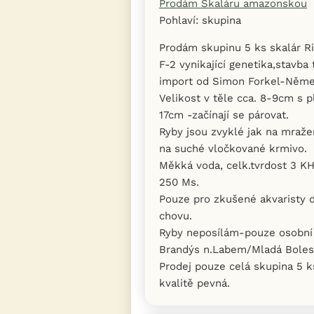
Prodám Skaláru amazonskou
Pohlaví: skupina
Prodám skupinu 5 ks skalár 
F-2 vynikající genetika,stavba
import od Simon Forkel-Něme
Velikost v těle cca. 8-9cm s 
17cm -začínají se párovat.
Ryby jsou zvyklé jak na mraže
na suché vločkované krmivo.
Měkká voda, celk.tvrdost 3 KH
250 Ms.
Pouze pro zkušené akvaristy 
chovu.
Ryby neposílám-pouze osobní 
Brandýs n.Labem/Mladá Boles
Prodej pouze celá skupina 5 
kvalitě pevná.