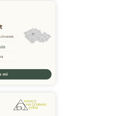
t
uživatele)
aste
ha
e mi