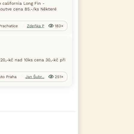
california Long Fin -
outve cena 85.-/ks Některé
 Prachatice
Zdeňka P
183×
20,-kč nad 10ks cena 30,-kč při
sto Praha
Jan Šubr...
251×