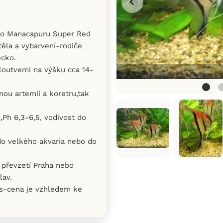
Rio Manacapuru Super Red
 těla a vybarvení-rodiče
cko.
ploutvemi na výšku cca 14-
nou artemii a koretru,tak
,Ph 6,3-6,5, vodivost do
do velkého akvaria nebo do
převzetí Praha nebo
lav.
ks-cena je vzhledem ke