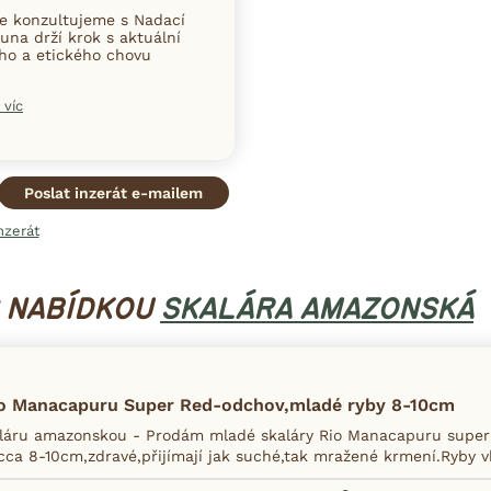
ce konzultujeme s Nadací
una drží krok s aktuální
ního a etického chovu
 víc
Poslat inzerát e-mailem
nzerát
S NABÍDKOU
SKALÁRA AMAZONSKÁ
io Manacapuru Super Red-odchov,mladé ryby 8-10cm
áru amazonskou - Prodám mladé skaláry Rio Manacapuru super r
 cca 8-10cm,zdravé,přijímají jak suché,tak mražené krmení.Ryby v