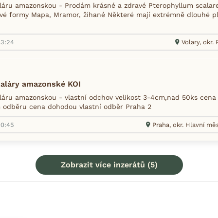
áru amazonskou - Prodám krásné a zdravé Pterophyllum scalare 
vé formy Mapa, Mramor, žíhané Některé mají extrémně dlouhé pl
13:24
Volary, okr.
aláry amazonské KOI
áru amazonskou - vlastní odchov velikost 3-4cm,nad 50ks cena 
 odběru cena dohodou vlastní odběr Praha 2
00:45
Praha, okr. Hlavní mě
Zobrazit více inzerátů (5)