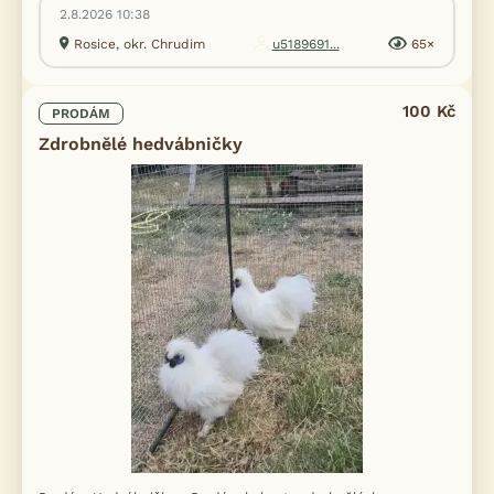
2.8.2026 10:38
Rosice, okr. Chrudim
u5189691...
65×
100 Kč
PRODÁM
Zdrobnĕlé hedvábničky