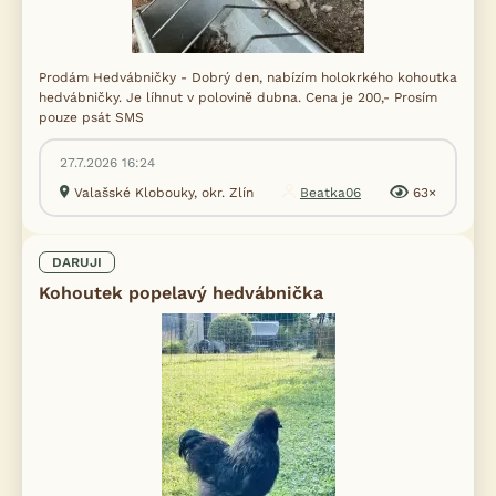
Prodám Hedvábničky - Dobrý den, nabízím holokrkého kohoutka
hedvábničky. Je líhnut v polovině dubna. Cena je 200,- Prosím
pouze psát SMS
27.7.2026 16:24
Valašské Klobouky, okr. Zlín
Beatka06
63×
DARUJI
Kohoutek popelavý hedvábnička