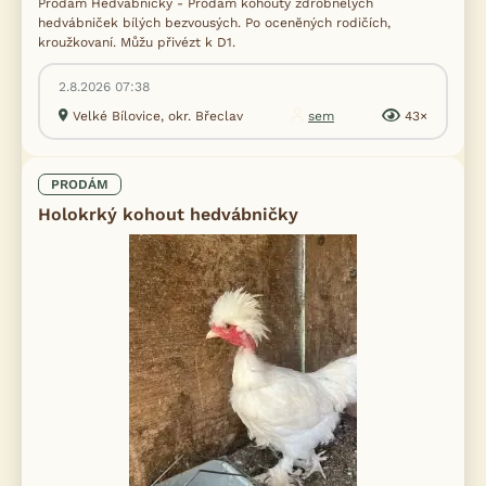
Prodám Hedvábničky - Prodám kohouty zdrobnĕlých
hedvábniček bílých bezvousých. Po ocenĕných rodičích,
kroužkovaní. Můžu přivézt k D1.
2.8.2026 07:38
Velké Bílovice, okr. Břeclav
sem
43×
PRODÁM
Holokrký kohout hedvábničky