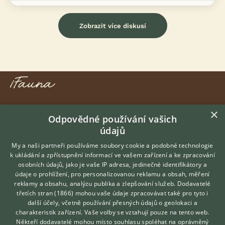
Zobrazit více diskusí
KONTAKT DO REDAKCE WEBU
×
Odpovědné používání vašich
redakce@ifauna.cz
údajů
nonstop
My a naši partneři používáme soubory cookie a podobné technologie
k ukládání a zpřístupnění informací ve vašem zařízení a ke zpracování
osobních údajů, jako je vaše IP adresa, jedinečné identifikátory a
údaje o prohlížení, pro personalizovanou reklamu a obsah, měření
reklamy a obsahu, analýzu publika a zlepšování služeb.
Dodavatelé
DOMOVSKÁ STRÁNKA
třetích stran (1866)
mohou vaše údaje zpracovávat také pro tyto i
Hledáte zvířecího kamaráda?
INZERCE
další účely, včetně používání přesných údajů o geolokaci a
Zdarma vám poradí
charakteristik zařízení. Vaše volby se vztahují pouze na tento web.
DISKUSE
VETERINÁŘ ONLINE
Někteří dodavatelé mohou místo souhlasu spoléhat na oprávněný