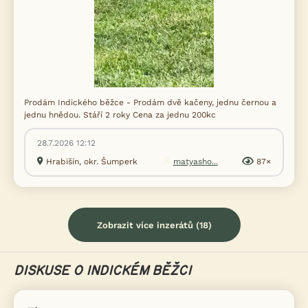
Prodám Indického běžce - Prodám dvě kačeny, jednu černou a
jednu hnědou. Stáří 2 roky Cena za jednu 200kc
28.7.2026 12:12
Hrabišín, okr. Šumperk
matyasho...
87×
Zobrazit více inzerátů (18)
DISKUSE O INDICKÉM BĚŽCI