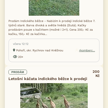
Prodám Indického běžce - Nabízím k prodeji indické běžce 7.
týdnů staré. Barva divoká a světle hnědá (žlutá). Kačky
prodávám pouze s kačírkem (možné i 2+1). Cena 200,- Kč za
kačku, 150,- Kč za kačírka...
včera 12:12
Pohoří, okr. Rychnov nad Kněžnou
rkomberc...
20×
200
PRODÁM
Kč
Letošní káčata indického běžce k prodeji