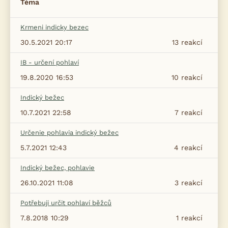
Téma
Krmeni indicky bezec
30.5.2021 20:17
13
reakcí
IB - určení pohlaví
19.8.2020 16:53
10
reakcí
Indický bežec
10.7.2021 22:58
7
reakcí
Určenie pohlavia indický bežec
5.7.2021 12:43
4
reakcí
Indický bežec, pohlavie
26.10.2021 11:08
3
reakcí
Potřebuji určit pohlaví běžců
7.8.2018 10:29
1
reakcí