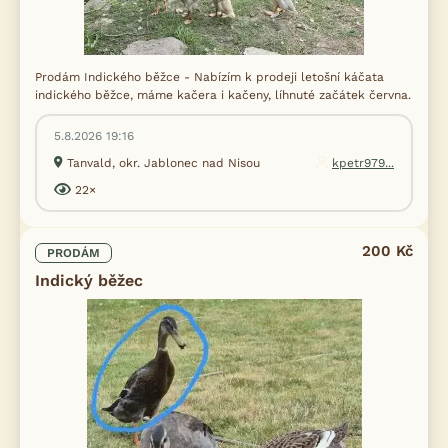
Prodám Indického běžce - Nabízím k prodeji letošní káčata
indického běžce, máme kačera i kačeny, líhnuté začátek června.
5.8.2026 19:16
Tanvald, okr. Jablonec nad Nisou
kpetr979...
22×
200 Kč
PRODÁM
Indický běžec