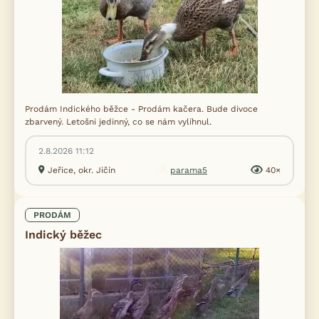
Prodám Indického běžce - Prodám kačera. Bude divoce
zbarvený. Letošni jedinný, co se nám vylíhnul.
2.8.2026 11:12
Jeřice, okr. Jičín
parama5
40×
PRODÁM
Indický běžec