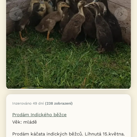
Inzerováno 49 dní
(238 zobrazení)
Prodám Indického běžce
Věk: mládě
Prodám káčata indických běžců. Líhnutá 15.května.