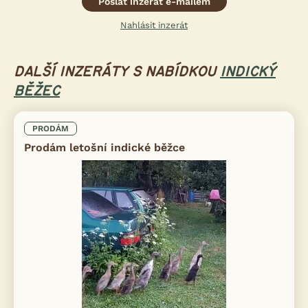
Poslat inzerát e-mailem
Nahlásit inzerát
DALŠÍ INZERÁTY S NABÍDKOU
INDICKÝ
BĚŽEC
PRODÁM
Prodám letošní indické běžce