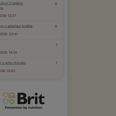
 úhyn 7-letého
0
ra.
2026 12:27
ém s adaptací kotěte
0
2026 23:41
1
2026 14:14
r a jeho chování
1
026 13:02