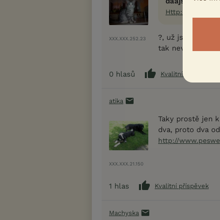
daajs napsal(a
Http://www.pes
?, už jsem myslel
XXX.XXX.252.23
tak nevím...
0
hlasů
Kvalitní příspěvek
atika
Taky prostě jen 
dva, proto dva od
http://www.peswe
XXX.XXX.21.150
1
hlas
Kvalitní příspěvek
Machyska