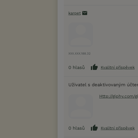
karpet
XXX.XXX.188.32
0
hlasů
Kvalitní příspěvek
Uživatel s deaktivovaným účt
Http://giphy.com
0
hlasů
Kvalitní příspěvek