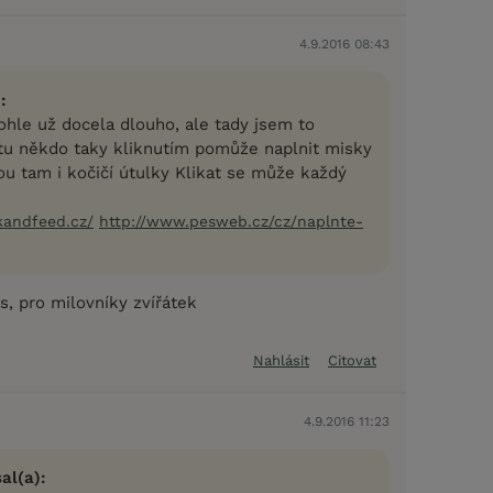
4.9.2016 08:43
:
ohle už docela dlouho, ale tady jsem to
 tu někdo taky kliknutím pomůže naplnit misky
ou tam i kočičí útulky Klikat se může každý
kandfeed.cz/
http://www.pesweb.cz/cz/naplnte-
s, pro milovníky zvířátek
Nahlásit
Citovat
4.9.2016 11:23
al(a):