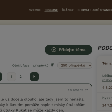
INZERCE
DISKUSE
ČLÁNKY
CHOVATELSKÉ STANIC
PODO
Přidejte téma
Téma
Otočit řazení příspěvků
Léčba
hozí
1
2
Další
rozhod
4.8.2
1.9.2016 22:57
Hyper
hle už docela dlouho, ale tady jsem to nenašla,
taky kliknutím pomůže naplnit misky útulkáčům
24.7.
ičí útulky Klikat se může každý den.