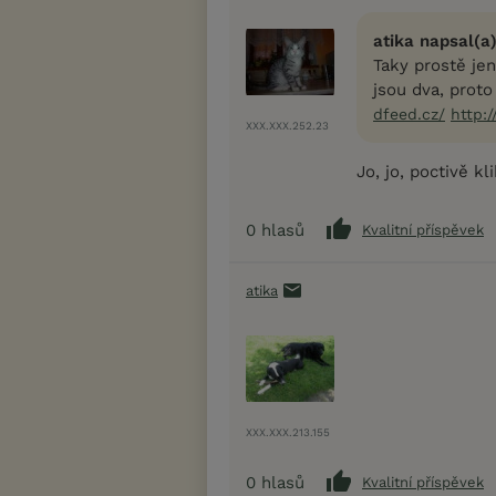
atika napsal(a)
Taky prostě je
jsou dva, proto
dfeed.cz/
http:
XXX.XXX.252.23
Jo, jo, poctivě 
0
hlasů
Kvalitní příspěvek
atika
XXX.XXX.213.155
0
hlasů
Kvalitní příspěvek