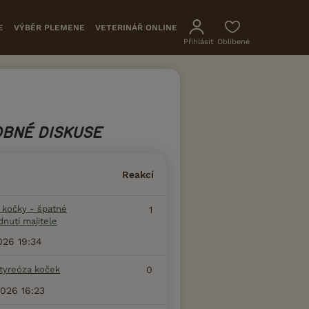
E
VÝBĚR PLEMENE
VETERINÁŘ ONLINE
Přihlásit
Oblíbené
BNÉ DISKUSE
Reakcí
 kočky - špatné
1
nutí majitele
026 19:34
tyreóza koček
0
2026 16:23