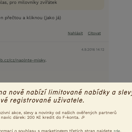
las, pro milovníky zvířátek
en přečtou a kliknou (jako já)
Nahlásit
Citovat
4.9.2016 14:12
.
b.cz/cz/naplnte-misky
na nově nabízí limitované nabídky a slev
vé registrované uživatele.
Nahlásit
Citovat
uzivní akce, slevy a novinky od našich ověřených partnerů
 navíc dárek: 200 Kč kredit do F-konta. 🎉
4.9.2016 15:57
formací o souhlasu s marketingem třetích stran najdete
.
zde