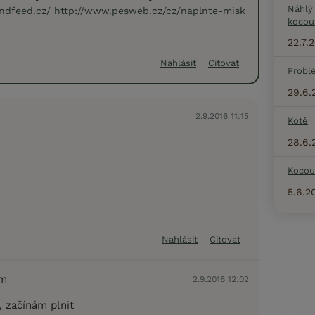
Náhlý
ndfeed.cz/
http://www.pesweb.cz/cz/naplnte-misk
kocou
22.7.
Nahlásit
Citovat
Probl
29.6.
2.9.2016 11:15
Kotě
28.6.
Kocou
5.6.2
Nahlásit
Citovat
em
2.9.2016 12:02
, začínám plnit