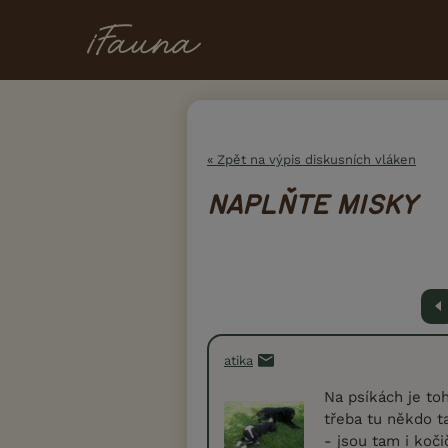
« Zpět na výpis diskusních vláken
NAPLŇTE MISKY
Předc
atika
Na psíkách je to
třeba tu někdo 
- jsou tam i koč