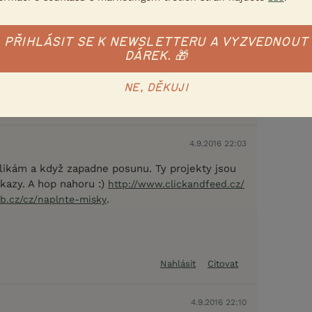
):
.
web.cz/cz/naplnte-misky
PŘIHLÁSIT SE K NEWSLETTERU A VYZVEDNOUT
a, že je to další odkaz, ale tento už je nahoře,
DÁREK. 🎁
NE, DĚKUJI
Nahlásit
Citovat
4.9.2016 22:03
klikám a když zapadne posunu. Ty projekty jsou
kazy. A hop nahoru :)
http://www.clickandfeed.cz/
.
b.cz/cz/naplnte-misky
Nahlásit
Citovat
4.9.2016 22:10