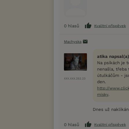
0
hlasů
Kvalitní příspěvek
Machyska
atika napsal(a)
Na psíkách je t
nenašla, třeba
útulkáčům - js
XXX.XXX.252.23
den.
http://www.clic
.
misky
Dnes už nakliká
0
hlasů
Kvalitní příspěvek