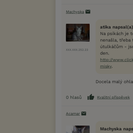
Machyska
atika napsal(a)
Na psíkách je t
nenašla, třeba
útulkáčům - js
XXX.XXX.252.23
den.
http://www.clic
.
misky
Docela malý ohla
0
hlasů
Kvalitní příspěvek
Acamar
Machyska naps