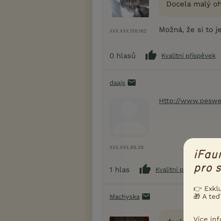
Docela malý oh
Možná, že si to j
XXX.XXX.158.162
0
hlasů
Kvalitní příspěvek
daajs
Http://www.peswe
XXX.XXX.89.28
iFau
pro s
1
hlas
Kvalitní příspěvek
👉 Exkl
🎁 A teď
Machyska
Více in