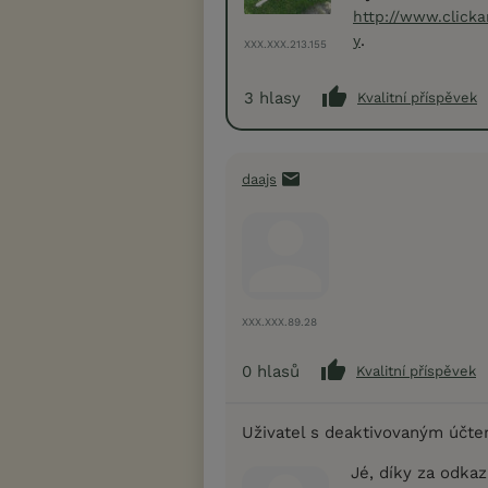
http://www.clicka
.
y
XXX.XXX.213.155
3
hlasy
Kvalitní příspěvek
daajs
XXX.XXX.89.28
0
hlasů
Kvalitní příspěvek
Uživatel s deaktivovaným účt
Jé, díky za odkaz