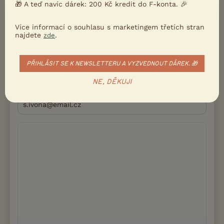
🎁 A teď navíc dárek: 200 Kč kredit do F-konta. 🎉
PŘIDEJTE REAKCI
Přihlásit se
Více informací o souhlasu s marketingem třetích stran
najdete
.
zde
Přezdívka
PŘIHLÁSIT SE K NEWSLETTERU A VYZVEDNOUT DÁREK. 🎁
NE, DĚKUJI
Email