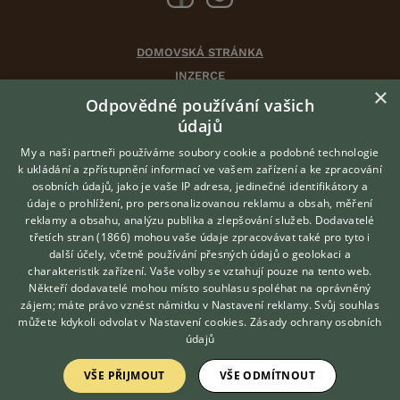
DOMOVSKÁ STRÁNKA
INZERCE
×
DISKUSE
Odpovědné používání vašich
ČLÁNKY
údajů
CHOVATELSKÉ STANICE
My a naši partneři používáme soubory cookie a podobné technologie
ATLAS
k ukládání a zpřístupnění informací ve vašem zařízení a ke zpracování
osobních údajů, jako je vaše IP adresa, jedinečné identifikátory a
údaje o prohlížení, pro personalizovanou reklamu a obsah, měření
O nás
reklamy a obsahu, analýzu publika a zlepšování služeb.
Dodavatelé
třetích stran (1866)
mohou vaše údaje zpracovávat také pro tyto i
Kontakt
Hledáte zvířecího kamaráda?
další účely, včetně používání přesných údajů o geolokaci a
Zdarma vám poradí
Možnosti zvýraznění inzerátů
charakteristik zařízení. Vaše volby se vztahují pouze na tento web.
VETERINÁŘ ONLINE
Podmínky užití
Někteří dodavatelé mohou místo souhlasu spoléhat na oprávněný
KONZULTOVAT S
zájem; máte právo vznést námitku v
Nastavení reklamy
. Svůj souhlas
Zpracování osobních údajů
VETERINÁŘEM
můžete kdykoli odvolat v
Nastavení cookies
.
Zásady ochrany osobních
údajů
Přihlášení
VŠE PŘIJMOUT
VŠE ODMÍTNOUT
Registrace