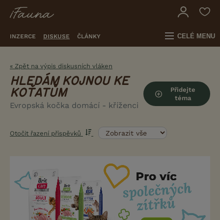
CELÉ MENU
INZERCE
DISKUSE
ČLÁNKY
« Zpět na výpis diskusních vláken
HLEDÁM KOJNOU KE
Přidejte
KOŤATŮM
téma
Evropská kočka domácí - kříženci
Otočit řazení příspěvků