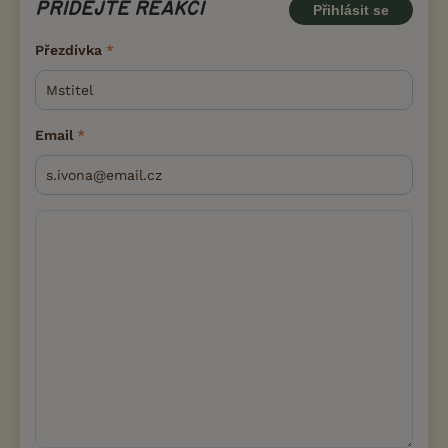
PŘIDEJTE REAKCI
Přihlásit se
Přezdívka
Email