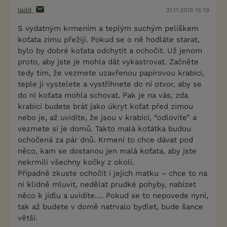
ladd
21.11.2018 15:19
S vydatným krmením a teplým suchým pelíškem
koťata zimu přežijí. Pokud se o ně hodláte starat,
bylo by dobré koťata odchytit a ochočit. Už jenom
proto, aby jste je mohla dát vykastrovat. Začněte
tedy tím, že vezmete uzavřenou papírovou krabici,
teple ji vystelete a vystřihnete do ní otvor, aby se
do ní koťata mohla schovat. Pak je na vás, zda
krabici budete brát jako úkryt koťat před zimou
nebo je, až uvidíte, že jsou v krabici, “odlovíte” a
vezmete si je domů. Takto malá koťátka budou
ochočená za pár dnů. Krmení to chce dávat pod
něco, kam se dostanou jen malá koťata, aby jste
nekrmili všechny kočky z okolí.
Případně zkuste ochočit i jejich matku – chce to na
ni klidně mluvit, nedělat prudké pohyby, nabízet
něco k jídlu a uvidíte…. Pokud se to nepovede nyní,
tak až budete v domě natrvalo bydlet, bude šance
větší.