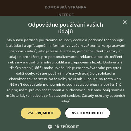
DOMOVSKÁ STRÁNKA
INZERCE
×
DISKUSE
Odpovědné používání vašich
ČLÁNKY
údajů
CHOVATELSKÉ STANICE
My a naši partneři používáme soubory cookie a podobné technologie
ATLAS
k ukládání a zpřístupnění informací ve vašem zařízení a ke zpracování
osobních údajů, jako je vaše IP adresa, jedinečné identifikátory a
údaje o prohlížení, pro personalizovanou reklamu a obsah, měření
O nás
reklamy a obsahu, analýzu publika a zlepšování služeb.
Dodavatelé
třetích stran (1866)
mohou vaše údaje zpracovávat také pro tyto i
Kontakt
Hledáte zvířecího kamaráda?
další účely, včetně používání přesných údajů o geolokaci a
Zdarma vám poradí
Možnosti zvýraznění inzerátů
charakteristik zařízení. Vaše volby se vztahují pouze na tento web.
VETERINÁŘ ONLINE
Podmínky užití
Někteří dodavatelé mohou místo souhlasu spoléhat na oprávněný
KONZULTOVAT S
zájem; máte právo vznést námitku v
Nastavení reklamy
. Svůj souhlas
Zpracování osobních údajů
VETERINÁŘEM
můžete kdykoli odvolat v
Nastavení cookies
.
Zásady ochrany osobních
údajů
Přihlášení
VŠE PŘIJMOUT
VŠE ODMÍTNOUT
Registrace
PŘIZPŮSOBIT
Created by