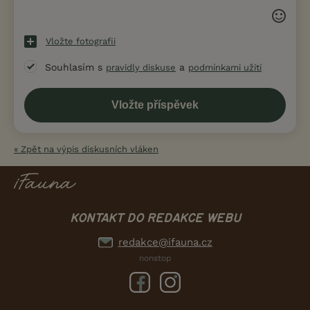
Vložte fotografii
Souhlasím s
a
pravidly diskuse
podmínkami užití
« Zpět na výpis diskusních vláken
KONTAKT DO REDAKCE WEBU
redakce@ifauna.cz
nonstop