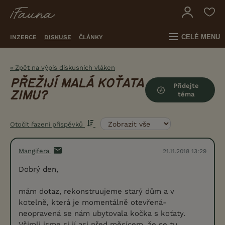
CELÉ MENU
INZERCE
DISKUSE
ČLÁNKY
« Zpět na výpis diskusních vláken
PŘEŽIJÍ MALÁ KOŤATA
Přidejte
ZIMU?
téma
Otočit řazení příspěvků
Mangifera
21.11.2018 13:29
Dobrý den,
mám dotaz, rekonstruujeme starý dům a v
kotelně, která je momentálně otevřená-
neopravená se nám ubytovala kočka s koťaty.
Všimli jsme si jí asi před měsícem, že se tu