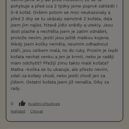
pohybuje a před cca 2 týdny jsme poprvé zahlédli i
5-6 koťat. Ovšem potom se moc neukazovaly a
před 2 dny se tu ukázaly samotné 2 koťata, dala
jsem jim najíst, hltavě jídlo snědly a utekly. Jsou
dost plaché a nechtěla jsem je zatím odnášet,
protože nevím, jestli jsou ještě matkou kojena.
Nikdy jsem kočky neměla, neumím odhadnout
stáří, jsou celkem malá, no do ruky. Prosím je lepší
koťata nechat venku a jen je krmit, nebo je raději
mám odchytit? Přežijí zimu takto malé koťata?
Matka -kočka se tu ukazuje, ale přesto nevím,
zdali za koťaty chodí, nebo jestli chodí jen za
jídlem. Ostatní koťata jsem již nenašla. Díky za
rady.
0
Kvalitní příspěvek
Nahlásit
Citovat