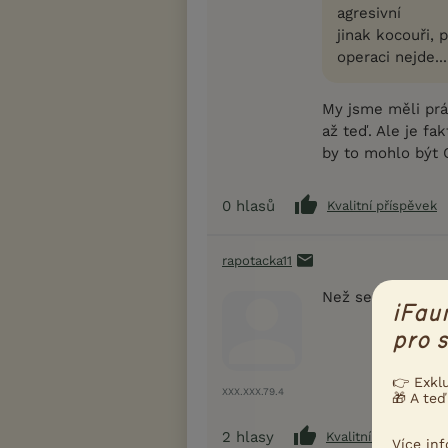
agresivní
jinak kocouři, 
operaci nejde...
My jsme měli pr
až teď. Ale je fa
by to mohlo být 
0
hlasů
Kvalitní příspěvek
rapotacka11
Než se PLNĚ probr
iFau
pro s
👉 Exkl
XXX.XXX.79.4
🎁 A teď
2
hlasy
Kvalitní příspěvek
Více in