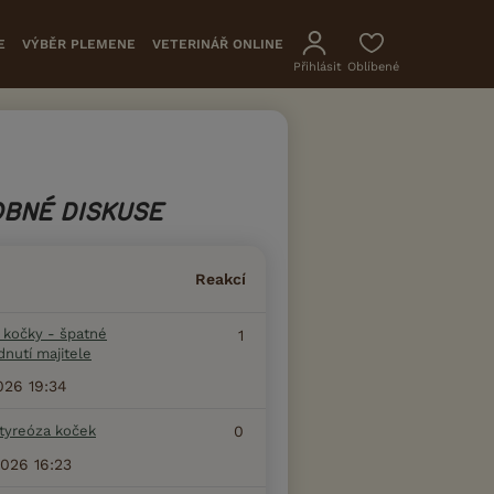
E
VÝBĚR PLEMENE
VETERINÁŘ ONLINE
Přihlásit
Oblíbené
BNÉ DISKUSE
Reakcí
 kočky - špatné
1
nutí majitele
026 19:34
tyreóza koček
0
2026 16:23