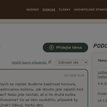
INZERCE
DISKUSE
ČLÁNKY
CHOVATELSKÉ STANIC
PODO
Přidejte téma
Téma
Otočit řazení příspěvků
Léčba
23.1.2019 10:35
rozhod
4.8.2
 bych se zeptat: Budeme kastrovat kocoura,
strovanou kočenu. Jak dlouho jste zajistili klid
Hyper
aci? Nebo jste nechali, ať si ho druhá kočka
přivezeme? Co se Vám osvědčilo, případně by
24.7.
 jinak? Děkuji, hezký den.