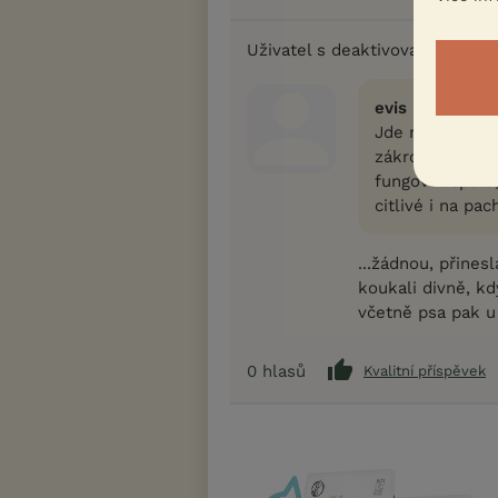
Uživatel s deaktivovaným účt
evis napsal(a):
Jde mi o dobu,
zákroku.. Po pr
fungovat spolu,
citlivé i na pac
...žádnou, přines
koukali divně, kd
včetně psa pak u ko
0
hlasů
Kvalitní příspěvek