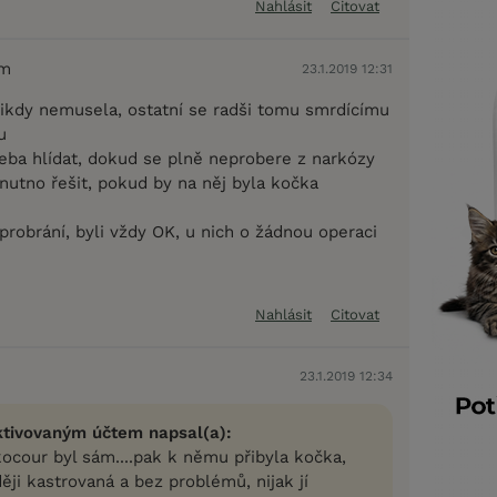
Nahlásit
Citovat
em
23.1.2019 12:31
ikdy nemusela, ostatní se radši tomu smrdícímu
u
eba hlídat, dokud se plně neprobere z narkózy
nutno řešit, pokud by na něj byla kočka
 probrání, byli vždy OK, u nich o žádnou operaci
Nahlásit
Citovat
23.1.2019 12:34
ktivovaným účtem napsal(a):
 kocour byl sám....pak k němu přibyla kočka,
ěji kastrovaná a bez problémů, nijak jí