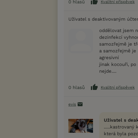
0
hlasů
Kvalitní příspěvek
Uživatel s deaktivovaným účt
oddělovat jsem n
dezinfekcí vyhno
samozřejmě je tř
a samozřejmě je 
agresivní
jinak kocouři, po
nejde....
0
hlasů
Kvalitní příspěvek
evis
Uživatel s dea
.....kastrovaný
která byla pozd