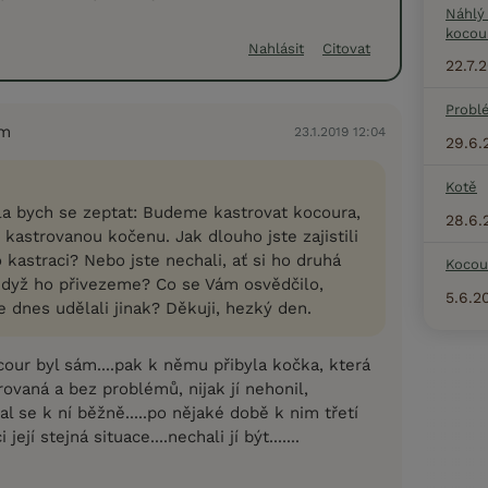
Náhlý
kocou
Nahlásit
Citovat
22.7.
Probl
em
23.1.2019 12:04
29.6.
Kotě
la bych se zeptat: Budeme kastrovat kocoura,
28.6.
kastrovanou kočenu. Jak dlouho jste zajistili
 kastraci? Nebo jste nechali, ať si ho druhá
Kocou
když ho přivezeme? Co se Vám osvědčilo,
5.6.2
e dnes udělali jinak? Děkuji, hezký den.
ocour byl sám....pak k němu přibyla kočka, která
rovaná a bez problémů, nijak jí nehonil,
al se k ní běžně.....po nějaké době k nim třetí
její stejná situace....nechali jí být.......