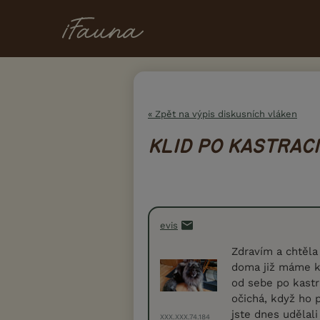
« Zpět na výpis diskusních vláken
KLID PO KASTRACI
evis
Zdravím a chtěla
doma již máme ka
od sebe po kastr
očichá, když ho 
jste dnes udělali
XXX.XXX.74.184