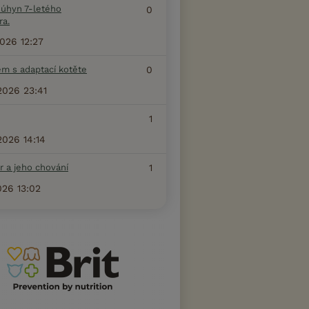
 úhyn 7-letého
0
ra.
2026 12:27
ém s adaptací kotěte
0
2026 23:41
1
2026 14:14
r a jeho chování
1
026 13:02