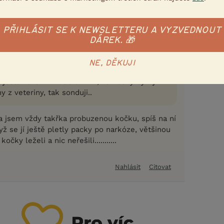
em
24.1.2019 11:58
PŘIHLÁSIT SE K NEWSLETTERU A VYZVEDNOUT
DÁREK. 🎁
 kterou jste je nechali od sebe ten den po
NE, DĚKUJI
obuzení jste tedy asi nechali normálně
 jestli rozumím dobře. Vím, že kočky bývají
hy z veteriny, tak sonduji..
la jsem vždy takřka probuzenou kočku, spíš na ní
yž se jí ještě pletly packy po narkóze, většinou
čky leželi a nic neřešili...........
Nahlásit
Citovat