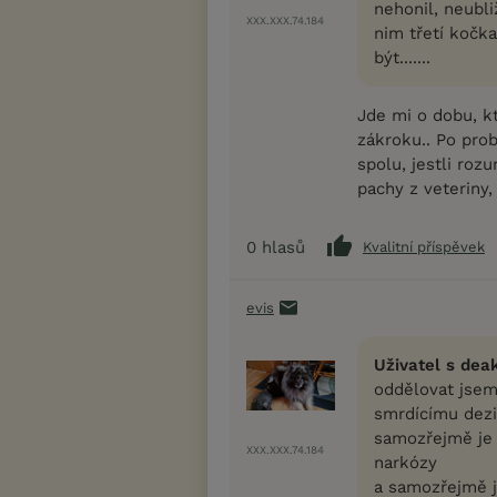
nehonil, neubli
XXX.XXX.74.184
nim třetí kočka,
být.......
Jde mi o dobu, kt
zákroku.. Po prob
spolu, jestli roz
pachy z veteriny, 
0
hlasů
Kvalitní příspěvek
evis
Uživatel s dea
oddělovat jsem
smrdícímu dezi
samozřejmě je 
XXX.XXX.74.184
narkózy
a samozřejmě j