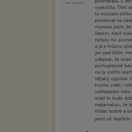
polehávala. 5 den 
XXX.XXX.148.5
vyskočila. Třetí d
to koloidní stříb
povalovat na záde
myslela jsem, že 
časem. Když ležel
nebylo nic poznat
a já s hrůzou zji
jen pod šitím. Hn
odepsal, že snad 
pochopitelně bála
na ty vnitřní ste
Nějaký výpotek či
trochu vidět i in
vstřebávání toho 
snad to bude dobr
nepamatuju, že by
hlídat hodně a s
jsem už dopředu 