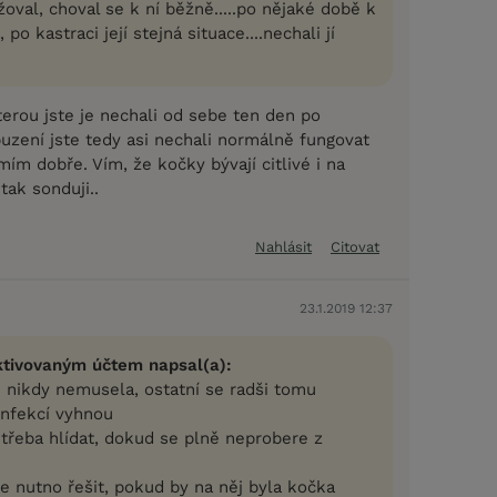
žoval, choval se k ní běžně.....po nějaké době k
 po kastraci její stejná situace....nechali jí
erou jste je nechali od sebe ten den po
uzení jste tedy asi nechali normálně fungovat
umím dobře. Vím, že kočky bývají citlivé i na
tak sonduji..
Nahlásit
Citovat
23.1.2019 12:37
ktivovaným účtem napsal(a):
 nikdy nemusela, ostatní se radši tomu
nfekcí vyhnou
třeba hlídat, dokud se plně neprobere z
e nutno řešit, pokud by na něj byla kočka