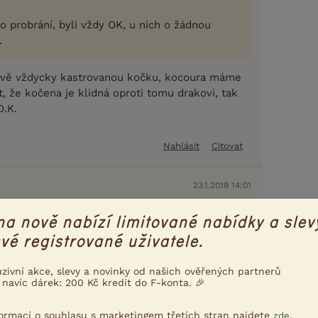
po probrání, byli vždy OK, u nich o žádnou
.
ávě vždycky kastrovanou kočku, kocoura máme
kt, že kočena je klidná oproti tomu drakovi, tak
O.K.
Nahlásit
Citovat
23.1.2019 14:01
al, zajistila jsem mu klid .
na nově nabízí limitované nabídky a slev
vé registrované uživatele.
uzivní akce, slevy a novinky od našich ověřených partnerů
 navíc dárek: 200 Kč kredit do F-konta. 🎉
Nahlásit
Citovat
formací o souhlasu s marketingem třetích stran najdete
.
zde