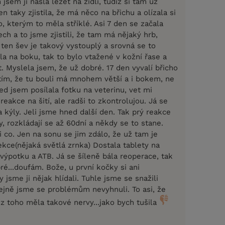
jsem ji našla ležet na židli, tudíž si tam už
en taky zjistila, že má něco na břichu a olízala si
ro, kterým to měla stříklé. Asi 7 den se začala
ch a to jsme zjistili, že tam má nějaký hrb,
ten šev je takový vystouplý a srovná se to
a na boku, tak to bylo vtažené v kožní řase a
. Myslela jsem, že už dobré. 17 den vyvalí břicho
stím, že tu bouli má mnohem větší a i bokem, ne
ed jsem posílala fotku na veterinu, vet mi
reakce na šití, ale radši to zkontrolujou. Já se
 kýly. Jeli jsme hned další den. Tak prý reakce
hy, rozkládají se až 60dní a někdy se to stane.
 co. Jen na sonu se jim zdálo, že už tam je
fekce(nějaká světlá zrnka) Dostala tablety na
výpotku a ATB. Já se šíleně bála reoperace, tak
é...doufám. Bože, u první kočky si ani
 jsme ji nějak hlídali. Tuhle jsme se snažili
tejně jsme se problémům nevyhnuli. To asi, že
z toho měla takové nervy...jako bych tušila