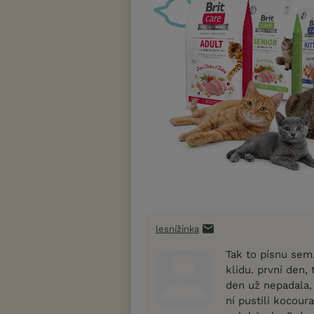
lesnížínka
Tak to písnu sem
klidu. první den,
den už nepadala,
ní pustili kocour