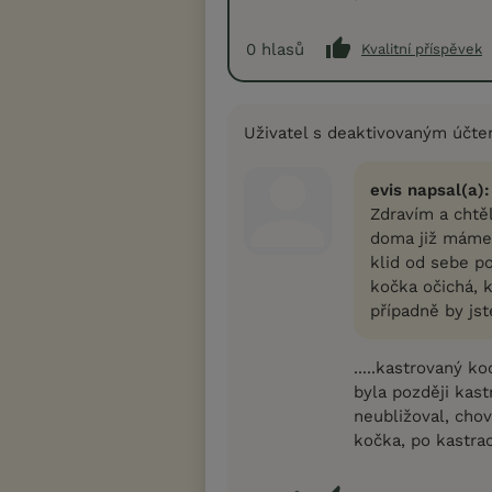
0
hlasů
Kvalitní příspěvek
Uživatel s deaktivovaným účt
evis napsal(a):
Zdravím a chtě
doma již máme 
klid od sebe po
kočka očichá, 
případně by jst
.....kastrovaný k
byla později kast
neubližoval, chov
kočka, po kastraci 