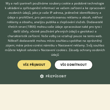
My a naši partneři používáme soubory cookie a podobné technologie
Zobrazit více inzerátů (4)
k ukládání a zpřístupnění informací ve vašem zařízení a ke zpracování
osobních údajů, jako je vaše IP adresa, jedinečné identifikátory a
údaje o prohlížení, pro personalizovanou reklamu a obsah, měření
reklamy a obsahu, analýzu publika a zlepšování služeb.
Dodavatelé
DISKUSE O KARTOUZSKÉ KOČCE
třetích stran (1866)
mohou vaše údaje zpracovávat také pro tyto i
Hledáte zvířecího kamaráda?
další účely, včetně používání přesných údajů o geolokaci a
Zdarma vám poradí
charakteristik zařízení. Vaše volby se vztahují pouze na tento web.
Téma
VETERINÁŘ ONLINE
Někteří dodavatelé mohou místo souhlasu spoléhat na oprávněný
KONZULTOVAT S
zájem; máte právo vznést námitku v
Nastavení reklamy
. Svůj souhlas
VETERINÁŘEM
Zvláštní nalezenci
můžete kdykoli odvolat v
Nastavení cookies
.
Zásady ochrany osobních
údajů
14.3.2022 21:38
16
reakcí
VŠE PŘIJMOUT
VŠE ODMÍTNOUT
Špricování a mrouskání kocoura
16.6.2022 17:14
15
reakcí
PŘIZPŮSOBIT
Kastrace kocoura
24.5.2022 13:04
16
reakcí
Mladá kočka začala ignorovat záchod
29.8.2021 08:47
3
reakcí