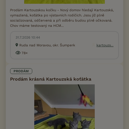
Prodám Kartouzskou kočku - Nový domov hledají Kartouzská,
vymazlená, koťátka po výstavních rodičích. Jsou již plně
socializovaná, odčervená a při odběru budou plně očkovaná.
Chov máme testovaný na HCM...
31.7.2026 10:44
Ruda nad Moravou, okr. Šumperk
kartouzs...
78×
PRODÁM
Prodám krásná Kartouzská koťátka