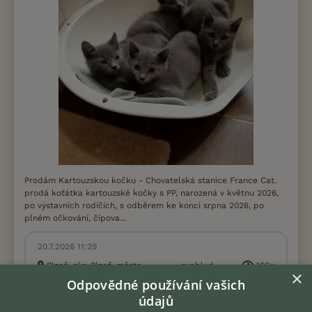
Prodám Kartouzskou kočku - Chovatelská stanice France Cat.
prodá koťátka kartouzské kočky s PP, narozená v květnu 2026,
po výstavních rodičích, s odběrem ke konci srpna 2026, po
plném očkování, čipova...
20.7.2026 11:29
Plzeň, okr. Plzeň-město
evablud
166×
×
Odpovědné používání vašich
údajů