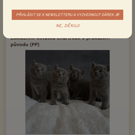
DALŠÍ INZERÁTY S NABÍDKOU
KARTOUZSKÁ KOČKA
PŘIHLÁSIT SE K NEWSLETTERU A VYZVEDNOUT DÁREK. 🎁
NE, DĚKUJI
1
REGISTROVANÁ CHOVATELSKÁ STANICE
PRODÁM
Kč
Exkluzivní koťátka Chartreux s průkazem
původu (PP)