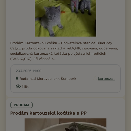
Prodám Kartouzskou kočku - Chovatelská stanice BlueGrey
Cat,cz prodá očkovaná základ + FeLV,FIP, čipovaná, odčervená,
socializovaná kartouzská koťátka po výstavních rodičích
(CHA,IC,GIC). Při včasné r...
23.7.2026 14:00
Ruda nad Moravou, okr. Šumperk
kartouzs...
118×
PRODÁM
Prodám kartouzská koťátka s PP