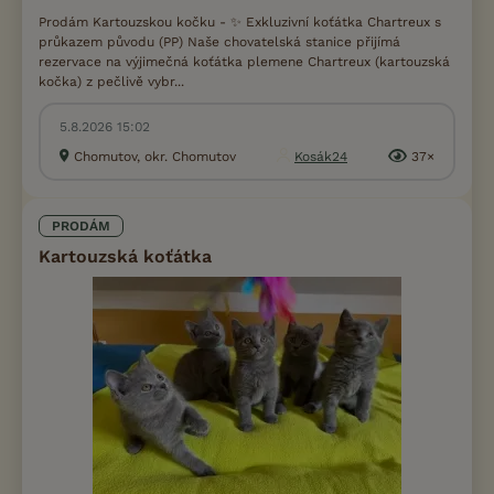
Prodám Kartouzskou kočku - ✨ Exkluzivní koťátka Chartreux s
průkazem původu (PP) Naše chovatelská stanice přijímá
rezervace na výjimečná koťátka plemene Chartreux (kartouzská
kočka) z pečlivě vybr...
5.8.2026 15:02
Chomutov, okr. Chomutov
Kosák24
37×
PRODÁM
Kartouzská koťátka