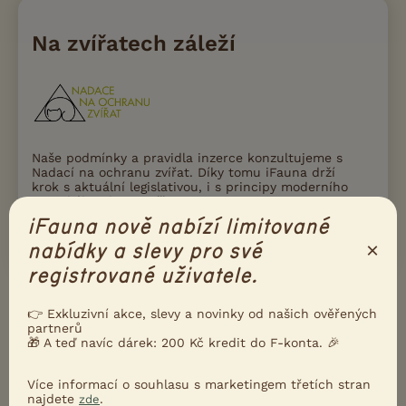
Na zvířatech záleží
Naše podmínky a pravidla inzerce konzultujeme s
Nadací na ochranu zvířat. Díky tomu iFauna drží
krok s aktuální legislativou, i s principy moderního
a etického chovu zvířat.
iFauna nově nabízí limitované
Přečtete si víc
×
nabídky a slevy pro své
registrované uživatele.
Ukažte inzerát známým!
👉 Exkluzivní akce, slevy a novinky od našich ověřených
partnerů
Poslat inzerát e-mailem
🎁 A teď navíc dárek: 200 Kč kredit do F-konta. 🎉
Nahlásit inzerát
Více informací o souhlasu s marketingem třetích stran
najdete
.
zde