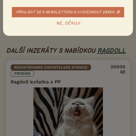
Ukažte inzerát známým!
PŘIHLÁSIT SE K NEWSLETTERU A VYZVEDNOUT DÁREK. 🎁
Poslat inzerát e-mailem
NE, DĚKUJI
Nahlásit inzerát
DALŠÍ INZERÁTY S NABÍDKOU
RAGDOLL
20000
REGISTROVANÁ CHOVATELSKÁ STANICE
Kč
PRODÁM
Ragdoll koťatka s PP