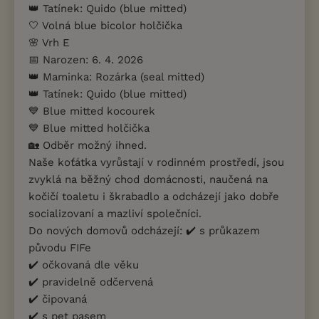
👑 Tatínek: Quido (blue mitted)
🤍 Volná blue bicolor holčička
🌸 Vrh E
📅 Narozen: 6. 4. 2026
👑 Maminka: Rozárka (seal mitted)
👑 Tatínek: Quido (blue mitted)
💙 Blue mitted kocourek
💙 Blue mitted holčička
🏡 Odběr možný ihned.
Naše koťátka vyrůstají v rodinném prostředí, jsou
zvyklá na běžný chod domácnosti, naučená na
kočičí toaletu i škrabadlo a odcházejí jako dobře
socializovaní a mazliví společníci.
Do nových domovů odcházejí: ✔️ s průkazem
původu FIFe
✔️ očkovaná dle věku
✔️ pravidelně odčervená
✔️ čipovaná
✔️ s pet pasem