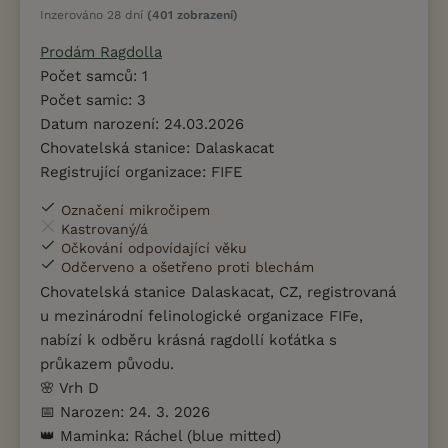
Inzerováno 28 dní
(401 zobrazení)
Prodám Ragdolla
Počet samců: 1
Počet samic: 3
Datum narození: 24.03.2026
Chovatelská stanice: Dalaskacat
Registrující organizace: FIFE
Označení mikročipem
Kastrovaný/á
Očkování odpovídající věku
Odčerveno a ošetřeno proti blechám
Chovatelská stanice Dalaskacat, CZ, registrovaná
u mezinárodní felinologické organizace FIFe,
nabízí k odběru krásná ragdollí koťátka s
průkazem původu.
🌸 Vrh D
📅 Narozen: 24. 3. 2026
👑 Maminka: Ráchel (blue mitted)