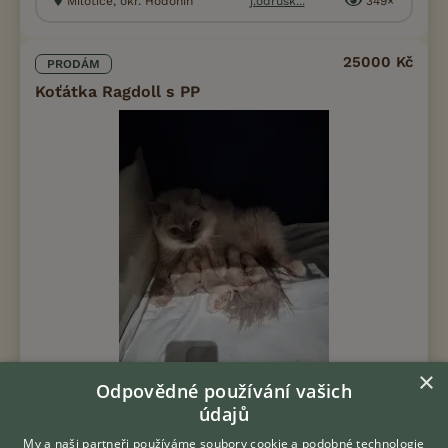
Milotice, okr. Hodonín
j.odrusk...
349×
25000 Kč
PRODÁM
Koťátka Ragdoll s PP
×
Odpovědné používání vašich
údajů
Prodám Ragdolla - Nabízíme koťátka Ragdoll s PP, narozené
19.6.2025 a 23.6.2026. Do nového domova budou odcházet
My a naši partneři používáme soubory cookie a podobné technologie