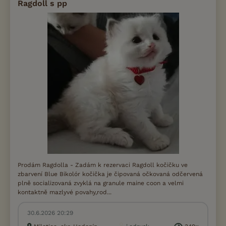
Ragdoll s pp
Prodám Ragdolla - Zadám k rezervaci Ragdoll kočičku ve
zbarvení Blue Bikolór kočička je čipovaná očkovaná odčervená
plně socializovaná zvyklá na granule maine coon a velmi
kontaktně mazlyvé povahy,rod...
30.6.2026 20:29