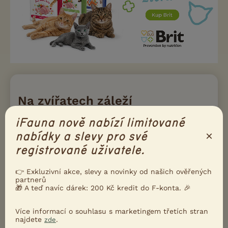
Na zvířatech záleží
iFauna nově nabízí limitované
×
nabídky a slevy pro své
registrované uživatele.
Naše podmínky a pravidla inzerce konzultujeme s
👉 Exkluzivní akce, slevy a novinky od našich ověřených
Nadací na ochranu zvířat. Díky tomu iFauna drží
partnerů
krok s aktuální legislativou, i s principy moderního
🎁 A teď navíc dárek: 200 Kč kredit do F-konta. 🎉
a etického chovu zvířat.
Přečtete si víc
Více informací o souhlasu s marketingem třetích stran
najdete
.
zde