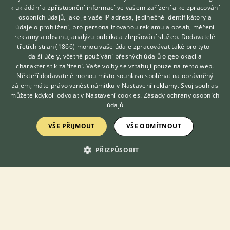
kompletně naočkované a odčervené, socializované, zvyklé na
k ukládání a zpřístupnění informací ve vašem zařízení a ke zpracování
běžný ruch domácnosti s dalš...
osobních údajů, jako je vaše IP adresa, jedinečné identifikátory a
údaje o prohlížení, pro personalizovanou reklamu a obsah, měření
23.6.2026 13:25
reklamy a obsahu, analýzu publika a zlepšování služeb.
Dodavatelé
Klimkovice, okr. Ostrava-město
mraizlov...
třetích stran (1866)
mohou vaše údaje zpracovávat také pro tyto i
Hledáte zvířecího kamaráda?
další účely, včetně používání přesných údajů o geolokaci a
Zdarma vám poradí
372×
charakteristik zařízení. Vaše volby se vztahují pouze na tento web.
VETERINÁŘ ONLINE
Někteří dodavatelé mohou místo souhlasu spoléhat na oprávněný
KONZULTOVAT S
zájem; máte právo vznést námitku v
Nastavení reklamy
. Svůj souhlas
VETERINÁŘEM
můžete kdykoli odvolat v
Nastavení cookies
.
Zásady ochrany osobních
údajů
Zobrazit více inzerátů (11)
VŠE PŘIJMOUT
VŠE ODMÍTNOUT
DISKUSE O RAGDOLLOVI
PŘIZPŮSOBIT
Téma
Ragdoll - definice samoty
9.5.2019 11:38
17
reakcí