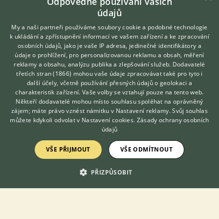
Odpovědné používání vašich
údajů
My a naši partneři používáme soubory cookie a podobné technologie
k ukládání a zpřístupnění informací ve vašem zařízení a ke zpracování
Prodám Welsh part bred - Prodám roční WPBR kobylku, otec:
osobních údajů, jako je vaše IP adresa, jedinečné identifikátory a
WMP hřebcem Ysselvliedts Salvatore z Holandska. Matka: WPBR
údaje o prohlížení, pro personalizovanou reklamu a obsah, měření
Viki. Předpoklad v dospělosti cca 125cm. Moc hodná a
reklamy a obsahu, analýzu publika a zlepšování služeb.
Dodavatelé
kontaktní. Zvyklá na děti, ve...
třetích stran (1866)
mohou vaše údaje zpracovávat také pro tyto i
Hledáte zvířecího kamaráda?
další účely, včetně používání přesných údajů o geolokaci a
Zdarma vám poradí
2.8.2026 15:37
charakteristik zařízení. Vaše volby se vztahují pouze na tento web.
VETERINÁŘ ONLINE
Praha, okr. Hlavní město Praha
kudiball...
44×
Někteří dodavatelé mohou místo souhlasu spoléhat na oprávněný
KONZULTOVAT S
zájem; máte právo vznést námitku v
Nastavení reklamy
. Svůj souhlas
VETERINÁŘEM
můžete kdykoli odvolat v
Nastavení cookies
.
Zásady ochrany osobních
údajů
Zobrazit více inzerátů (75)
VŠE PŘIJMOUT
VŠE ODMÍTNOUT
PŘIZPŮSOBIT
DISKUSE O MINISHETLAND
Téma