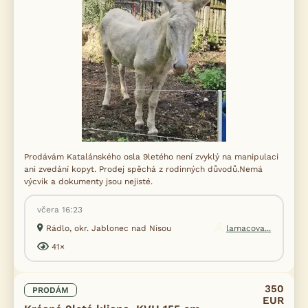
Prodávám Katalánského osla 9letého není zvyklý na manipulaci
ani zvedání kopyt. Prodej spěchá z rodinných důvodů.Nemá
výcvik a dokumenty jsou nejisté.
včera 16:23
Rádlo, okr. Jablonec nad Nisou
lamacova...
41×
350
PRODÁM
EUR