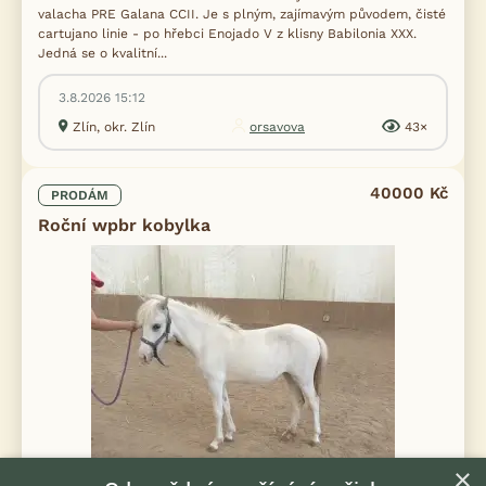
valacha PRE Galana CCII. Je s plným, zajímavým původem, čisté
cartujano linie - po hřebci Enojado V z klisny Babilonia XXX.
Jedná se o kvalitní...
3.8.2026 15:12
Zlín, okr. Zlín
orsavova
43×
40000 Kč
PRODÁM
Roční wpbr kobylka
×