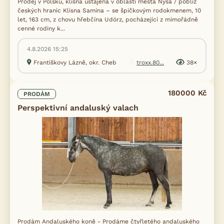
Prodej v Polsku, klisna ustájena v oblasti města Nysa / poblíž
českých hranic Klisna Samina – se špičkovým rodokmenem, 10
let, 163 cm, z chovu hřebčína Udórz, pocházející z mimořádně
cenné rodiny k...
4.8.2026 15:25
Františkovy Lázně, okr. Cheb
troxx.80...
38×
180000 Kč
PRODÁM
Perspektivní andaluský valach
Prodám Andaluského koně - Prodáme čtyřletého andaluského