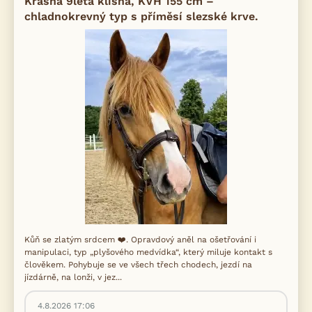
Krásná 9letá klisna, KVH 155 cm –
chladnokrevný typ s příměsí slezské krve.
Kůň se zlatým srdcem ❤️. Opravdový aněl na ošetřování i
manipulaci, typ „plyšového medvídka“, který miluje kontakt s
člověkem. Pohybuje se ve všech třech chodech, jezdí na
jízdárně, na lonži, v jez...
4.8.2026 17:06