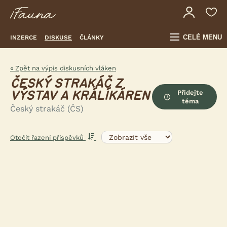
CELÉ MENU
INZERCE
DISKUSE
ČLÁNKY
« Zpět na výpis diskusních vláken
ČESKÝ STRAKÁČ Z
Přidejte
VÝSTAV A KRÁLÍKÁREN
téma
Český strakáč (ČS)
Otočit řazení příspěvků