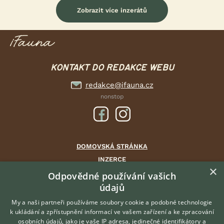
Zobrazit více inzerátů
KONTAKT DO REDAKCE WEBU
redakce@ifauna.cz
nonstop
DOMOVSKÁ STRÁNKA
INZERCE
×
DISKUSE
Odpovědné používání vašich
údajů
ČLÁNKY
CHOVATELSKÉ STANICE
My a naši partneři používáme soubory cookie a podobné technologie
k ukládání a zpřístupnění informací ve vašem zařízení a ke zpracování
ATLAS
osobních údajů, jako je vaše IP adresa, jedinečné identifikátory a