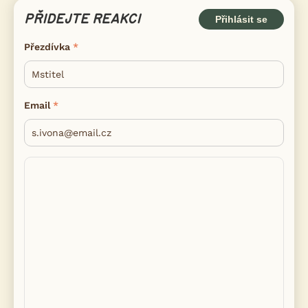
PŘIDEJTE REAKCI
Přihlásit se
Přezdívka
Email