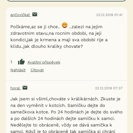
ančovička1
22.12.2018 01:41
Počkáme,az se ji chce..
..zalezi na jejim
zdravotnim stavu,na rocnim obdobi, na jeji
kondici,jak je krmena a maji sva obdobi rije a
klidu..jak dlouho kraliky chovate?
1
Kvalitní příspěvek
Nahlásit
Citovat
horal
22.12.2018 07:37
Jak jsem si všiml,chováte v králikárnách. Zkuste je
na den vyměnit v kotcích. Samičku dejte do
samečkova kotce. Po 24 hodinách je dejte do svého
a po dalších 24 hodinách dejte samičku k samci.
Nedělejte to obráceně, vždy se dává samička k
samci. Když je to obráceně tak samička si chrání