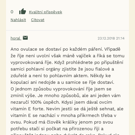
0
Kvalitní příspěvek
Nahlásit
Citovat
horal
23.12.2018 21:14
Ano ovulace se dostaví po každém páření. Vřípadě
že říje neni uvolní však máně vajíček a říká se tomu
vyprovokovaná říje. Když prohlédnete po připuštění
samici pohlavní orgány zjistíte že jsou fialové a
zduřelé a neni to pohlavním aktem. Někdy ke
kopulaci ani nedojde a u samice se říje dostaví.
O jednom způsobu vyprovokování říje jsem se
zmínil výše. Je mnoho způsobů, ale ani jeden vám
nezaručí 100% úspěch. Kdysi jsem dával ovcím
vitamín E forte. Nevím jestli se dá ještě sehnat, ale
vitamín E se nachází v mnoha příkrmech třeba v
ovsu. Pokud má člověk králiky jenom pro svou
potřebu stačí si počkat na přirozenou říji a