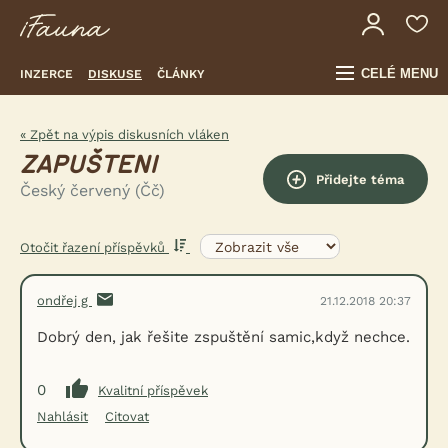
CELÉ MENU
INZERCE
DISKUSE
ČLÁNKY
« Zpět na výpis diskusních vláken
ZAPUŠTENI
Přidejte téma
Český červený (Čč)
Otočit řazení příspěvků
ondřej g
21.12.2018 20:37
Dobrý den, jak řešite zspuštění samic,když nechce.
0
Kvalitní příspěvek
Nahlásit
Citovat