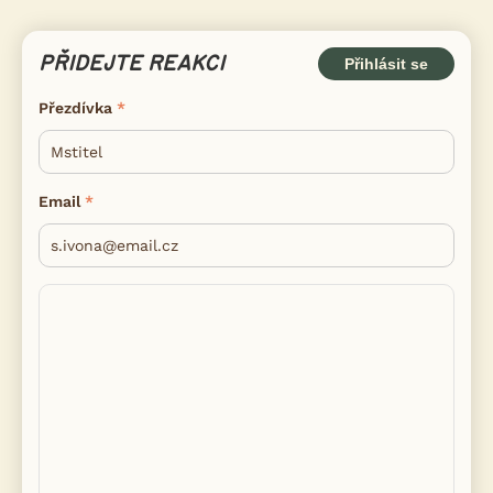
PŘIDEJTE REAKCI
Přihlásit se
Přezdívka
Email