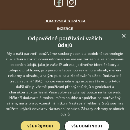
DOMOVSKÁ STRÁNKA
INZERCE
×
DISKUSE
Odpovědné používání vašich
údajů
ČLÁNKY
CHOVATELSKÉ STANICE
My a naši partneři používáme soubory cookie a podobné technologie
k ukládání a zpřístupnění informací ve vašem zařízení a ke zpracování
ATLAS
osobních údajů, jako je vaše IP adresa, jedinečné identifikátory a
údaje o prohlížení, pro personalizovanou reklamu a obsah, měření
O nás
reklamy a obsahu, analýzu publika a zlepšování služeb.
Dodavatelé
třetích stran (1866)
mohou vaše údaje zpracovávat také pro tyto i
Kontakt
Hledáte zvířecího kamaráda?
další účely, včetně používání přesných údajů o geolokaci a
Zdarma vám poradí
Možnosti zvýraznění inzerátů
charakteristik zařízení. Vaše volby se vztahují pouze na tento web.
VETERINÁŘ ONLINE
Podmínky užití
Někteří dodavatelé mohou místo souhlasu spoléhat na oprávněný
KONZULTOVAT S
zájem; máte právo vznést námitku v
Nastavení reklamy
. Svůj souhlas
Zpracování osobních údajů
VETERINÁŘEM
můžete kdykoli odvolat v
Nastavení cookies
.
Zásady ochrany osobních
údajů
Přihlášení
VŠE PŘIJMOUT
VŠE ODMÍTNOUT
Registrace