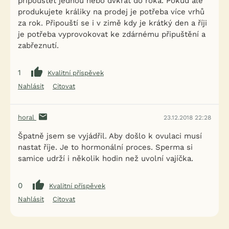
připouštět jednou nebo dvkrát do roka. Pokud ale
produkujete králiky na prodej je potřeba více vrhů
za rok. Připouští se i v zimě kdy je krátký den a říji
je potřeba vyprovokovat ke zdárnému připuštění a
zabřeznutí.
1
Kvalitní příspěvek
Nahlásit
Citovat
horal
23.12.2018 22:28
Špatně jsem se vyjádřil. Aby došlo k ovulaci musí
nastat říje. Je to hormonální proces. Sperma si
samice udrží i několik hodin než uvolní vajíčka.
0
Kvalitní příspěvek
Nahlásit
Citovat