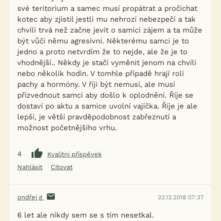
své teritorium a samec musí propátrat a pročichat
kotec aby zjistil jestli mu nehrozí nebezpečí a tak
chvíli trvá než začne jevit o samici zájem a ta může
být vůči němu agresivní. Některému samci je to
jedno a proto netvrdím že to nejde, ale že je to
vhodnější.. Někdy je stačí vyměnit jenom na chvíli
nebo několik hodin. V tomhle případě hrají roli
pachy a hormóny. V říji být nemusí, ale musí
přizvednout samci aby došlo k oplodnění. Říje se
dostaví po aktu a samice uvolní vajíčka. Říje je ale
lepší, je větší pravděpodobnost zabřeznutí a
možnost početnějšího vrhu.
4
Kvalitní příspěvek
Nahlásit
Citovat
ondřej g
22.12.2018 07:37
6 let ale nikdy sem se s tím nesetkal.