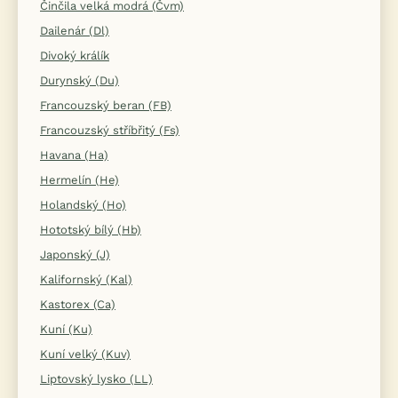
Činčila velká modrá (Čvm)
Dailenár (Dl)
Divoký králík
Durynský (Du)
Francouzský beran (FB)
Francouzský stříbřitý (Fs)
Havana (Ha)
Hermelín (He)
Holandský (Ho)
Hototský bílý (Hb)
Japonský (J)
Kalifornský (Kal)
Kastorex (Ca)
Kuní (Ku)
Kuní velký (Kuv)
Liptovský lysko (LL)