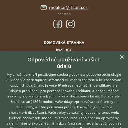
redakce@ifauna.cz
nonstop
DOMOVSKÁ STRÁNKA
INZERCE
×
DISKUSE
Odpovědné používání vašich
údajů
ČLÁNKY
CHOVATELSKÉ STANICE
My a naši partneři používáme soubory cookie a podobné technologie
k ukládání a zpřístupnění informací ve vašem zařízení a ke zpracování
ATLAS
osobních údajů, jako je vaše IP adresa, jedinečné identifikátory a
údaje o prohlížení, pro personalizovanou reklamu a obsah, měření
O nás
reklamy a obsahu, analýzu publika a zlepšování služeb.
Dodavatelé
třetích stran (1866)
mohou vaše údaje zpracovávat také pro tyto i
Kontakt
Hledáte zvířecího kamaráda?
další účely, včetně používání přesných údajů o geolokaci a
Zdarma vám poradí
Možnosti zvýraznění inzerátů
charakteristik zařízení. Vaše volby se vztahují pouze na tento web.
VETERINÁŘ ONLINE
Podmínky užití
Někteří dodavatelé mohou místo souhlasu spoléhat na oprávněný
KONZULTOVAT S
zájem; máte právo vznést námitku v
Nastavení reklamy
. Svůj souhlas
Zpracování osobních údajů
VETERINÁŘEM