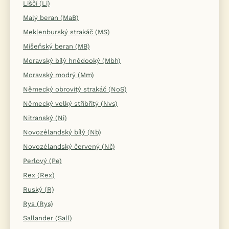
Liščí (Li)
Malý beran (MaB)
Meklenburský strakáč (MS)
Míšeňský beran (MB)
Moravský bílý hnědooký (Mbh)
Moravský modrý (Mm)
Německý obrovitý strakáč (NoS)
Německý velký stříbřitý (Nvs)
Nitranský (Ni)
Novozélandský bílý (Nb)
Novozélandský červený (Nč)
Perlový (Pe)
Rex (Rex)
Ruský (R)
Rys (Rys)
Sallander (Sall)