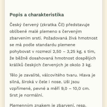
Popis a charakteristika
Český červený (zkratka Čč) představuje
oblíbené malé plemeno s červeným
zbarvením srsti. Požadovaná živá hmotnost
se má podle standardu plemene
pohybovat v rozmezí 2,50 – 3,25 kg, s tím,
že běžně dosahovaná hmotnost dospělých
králíků českých červených je okolo 3 kg.
Tělo je zavalité, válcovitého tvaru. Hlava je
silná, široká v čele i nose. Uši jsou
vzpřímené, pevné a měří 9,0 – 10,0 cm.
Srst je normální.
Plemenným znakem je zbarvení, resp.