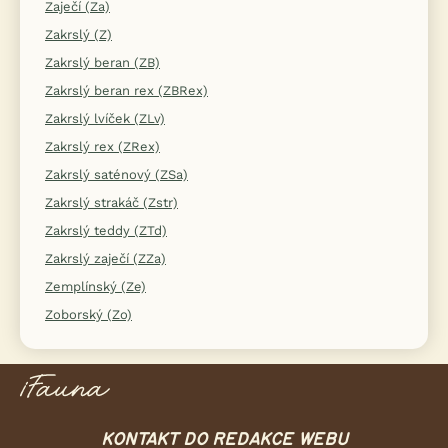
Zaječí (Za)
Zakrslý (Z)
Zakrslý beran (ZB)
Zakrslý beran rex (ZBRex)
Zakrslý lvíček (ZLv)
Zakrslý rex (ZRex)
Zakrslý saténový (ZSa)
Zakrslý strakáč (Zstr)
Zakrslý teddy (ZTd)
Zakrslý zaječí (ZZa)
Zemplínský (Ze)
Zoborský (Zo)
KONTAKT DO REDAKCE WEBU