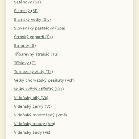
Saténový (Sa)
Siamský (Si)
Siamský velký (Siv)
Slovenský pastelový (Spa)
Štrbský gepardí (Šg)
Stříbřitý (S)
Tříbarevný strakáč (TS)
Tříslový (T)
Turnézský zlatý (Tz)
Velký chorvatský pesíkatý (Vch)
Velký světlý stříbřitý (Vss)
Vídeňský bílý (Vb)
Vídeňský černý (Vč)
Vídeňský modrošedý (Vmš)
Vídeňský modrý (Vm)
Vídeňský šedý (Vš)