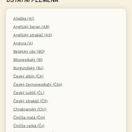
OSTATNÍ PLEMENA
Aljaška (Al)
Anglický beran (AB)
Anglický strakáč (AS)
Angora (A)
Belgický obr (BO)
Bílopesíkatý (Bí)
Burgundský (Bu)
Český albín (ČA)
Český černopesíkatý (Ččp)
Český luštič (ČL)
Český strakáč (ČS)
Chrabranský (Chr)
Činčila malá (Čm)
Činčila velká (Čv)