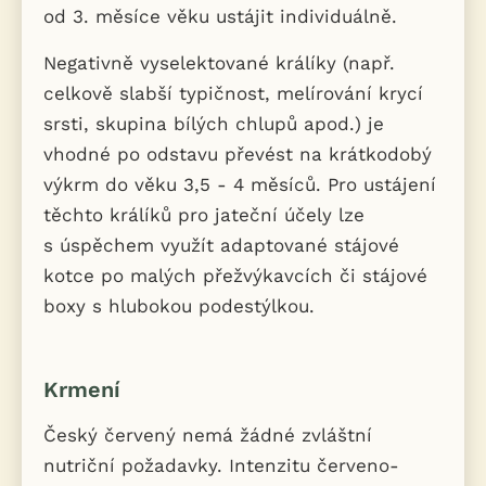
od 3. měsíce věku ustájit individuálně.
Negativně vyselektované králíky (např.
celkově slabší typičnost, melírování krycí
srsti, skupina bílých chlupů apod.) je
vhodné po odstavu převést na krátkodobý
výkrm do věku 3,5 - 4 měsíců. Pro ustájení
těchto králíků pro jateční účely lze
s úspěchem využít adaptované stájové
kotce po malých přežvýkavcích či stájové
boxy s hlubokou podestýlkou.
Krmení
Český červený nemá žádné zvláštní
nutriční požadavky. Intenzitu červeno-