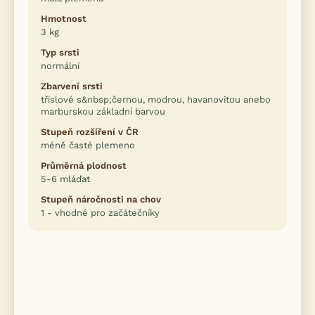
Hmotnost
3 kg
Typ srsti
normální
Zbarvení srsti
tříslové s&nbsp;černou, modrou, havanovitou anebo
marburskou základní barvou
Stupeň rozšíření v ČR
méně časté plemeno
Průměrná plodnost
5-6 mláďat
Stupeň náročnosti na chov
1 - vhodné pro začátečníky