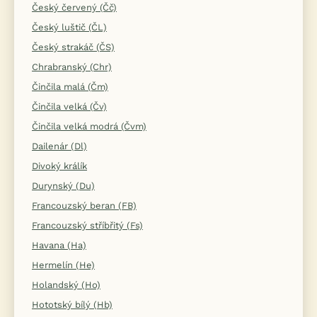
Český červený (Čč)
Český luštič (ČL)
Český strakáč (ČS)
Chrabranský (Chr)
Činčila malá (Čm)
Činčila velká (Čv)
Činčila velká modrá (Čvm)
Dailenár (Dl)
Divoký králík
Durynský (Du)
Francouzský beran (FB)
Francouzský stříbřitý (Fs)
Havana (Ha)
Hermelín (He)
Holandský (Ho)
Hototský bílý (Hb)