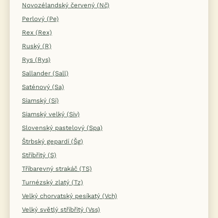
Novozélandský červený (Nč)
Perlový (Pe)
Rex (Rex)
Ruský (R)
Rys (Rys)
Sallander (Sall)
Saténový (Sa)
Siamský (Si)
Siamský velký (Siv)
Slovenský pastelový (Spa)
Štrbský gepardí (Šg)
Stříbřitý (S)
Tříbarevný strakáč (TS)
Turnézský zlatý (Tz)
Velký chorvatský pesíkatý (Vch)
Velký světlý stříbřitý (Vss)