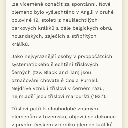
lze víceméně označit za spontánní. Nové
plemeno bylo vyšlechtěno v Anglii v druhé
polovině 19. století z neušlechtilých
parkových králíků a dále belgických obrů,
holandských, zaječích a stříbřitých
králíků.
Jako nejvýraznější osoby v prvopočátcích
systematického šlechtění tříslových
černých (tzv. Black and Tan) jsou
označováni chovatelé Cox a Purnell.
Nejdříve vznikli třísloví v černém rázu,
nejmladší jsou třísloví marburští (1927).
Třísloví patří k dlouhodobě známým
plemenům v tuzemsku, objevili se dokonce
v prvním českém vzorníku plemen králíků