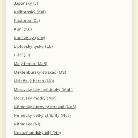
Japonský (J)
Kalifornský (Kal)
Kastorex (Ca)
Kuní (Ku)
Kuní velký (Kuv)
Liptovský lysko (LL)
Liščí (Li)
Malý beran (MaB)
Meklenburský strakáč (MS)
Míšeňský beran (MB)
Moravský bílý hnědooký (Mbh)
Moravský modrý (Mm)
Německý obrovitý strakáč (NoS)
Německý velký stříbřitý (Nvs)
Nitranský (Ni)
Novozélandský bílý (Nb)