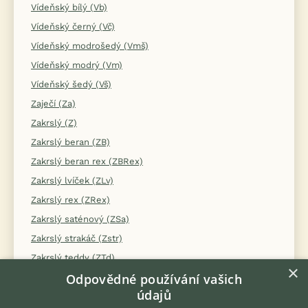
Vídeňský bílý (Vb)
Vídeňský černý (Vč)
Vídeňský modrošedý (Vmš)
Vídeňský modrý (Vm)
Vídeňský šedý (Vš)
Zaječí (Za)
Zakrslý (Z)
Zakrslý beran (ZB)
Zakrslý beran rex (ZBRex)
Zakrslý lvíček (ZLv)
Zakrslý rex (ZRex)
Zakrslý saténový (ZSa)
Zakrslý strakáč (Zstr)
Zakrslý teddy (ZTd)
×
Odpovědné používání vašich
Zakrslý zaječí (ZZa)
údajů
Zemplínský (Ze)