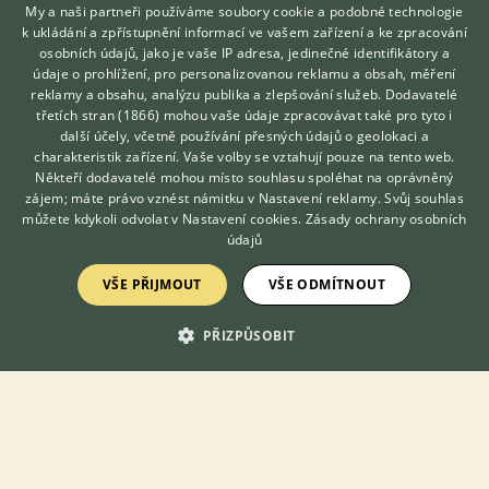
My a naši partneři používáme soubory cookie a podobné technologie
Zoborský (Zo)
k ukládání a zpřístupnění informací ve vašem zařízení a ke zpracování
osobních údajů, jako je vaše IP adresa, jedinečné identifikátory a
údaje o prohlížení, pro personalizovanou reklamu a obsah, měření
reklamy a obsahu, analýzu publika a zlepšování služeb.
Dodavatelé
třetích stran (1866)
mohou vaše údaje zpracovávat také pro tyto i
Hledáte zvířecího kamaráda?
další účely, včetně používání přesných údajů o geolokaci a
Zdarma vám poradí
KONTAKT DO REDAKCE WEBU
charakteristik zařízení. Vaše volby se vztahují pouze na tento web.
VETERINÁŘ ONLINE
Někteří dodavatelé mohou místo souhlasu spoléhat na oprávněný
redakce@ifauna.cz
KONZULTOVAT S
zájem; máte právo vznést námitku v
Nastavení reklamy
. Svůj souhlas
VETERINÁŘEM
nonstop
můžete kdykoli odvolat v
Nastavení cookies
.
Zásady ochrany osobních
údajů
VŠE PŘIJMOUT
VŠE ODMÍTNOUT
DOMOVSKÁ STRÁNKA
PŘIZPŮSOBIT
INZERCE
DISKUSE
ČLÁNKY
CHOVATELSKÉ STANICE
ATLAS