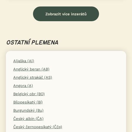
Zobrazit více inzerátů
OSTATNÍ PLEMENA
Aljaška (Al)
Anglický beran (AB)
Anglický strakáč (AS)
Angora (A)
Belgický obr (BO)
Bílopesíkatý (Bí)
Burgundský (Bu)
Český albín (ČA)
Český černopesíkatý (Ččp)