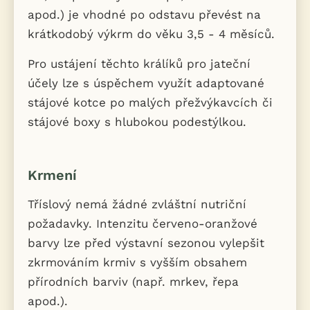
apod.) je vhodné po odstavu převést na
krátkodobý výkrm do věku 3,5 - 4 měsíců.
Pro ustájení těchto králíků pro jateční
účely lze s úspěchem využít adaptované
stájové kotce po malých přežvýkavcích či
stájové boxy s hlubokou podestýlkou.
Krmení
Tříslový nemá žádné zvláštní nutriční
požadavky. Intenzitu červeno-oranžové
barvy lze před výstavní sezonou vylepšit
zkrmováním krmiv s vyšším obsahem
přírodních barviv (např. mrkev, řepa
apod.).