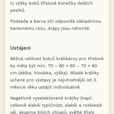
½ výšky boků tříslové konečky delších
pesíků.
Podsada a barva očí odpovídá základnímu
barevnému rázu, drápy jsou rohovité.
Ustájení
Běžná velikost kotců králíkárny pro tříslové
by měla být min. 70 – 80 × 60 – 70 × 60
cm (délka, hloubka, výška). Mladé králíky
určené pro výstavy je nejvhodnější od 3.
měsíce věku ustájit individuálně.
Negativně vyselektované králíky (např.
celkově slabší typičnost, slabší a rozkleslé
uši, skupina bílých chlupů, světlé tříslo