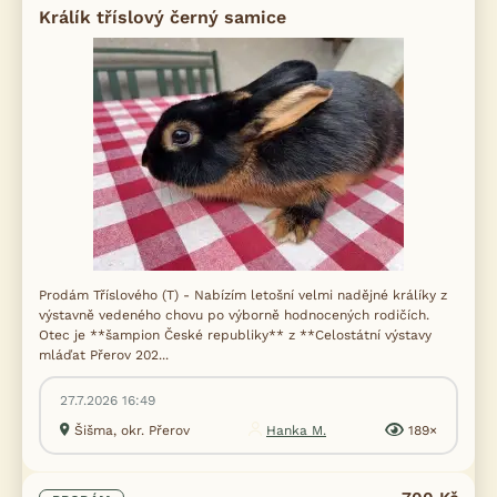
Králík tříslový černý samice
Prodám Tříslového (T) - Nabízím letošní velmi nadějné králíky z
výstavně vedeného chovu po výborně hodnocených rodičích.
Otec je **šampion České republiky** z **Celostátní výstavy
mláďat Přerov 202...
27.7.2026 16:49
Šišma, okr. Přerov
Hanka M.
189×