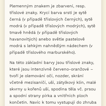
Plemenným znakem je zbarvení, resp.
tříslové znaky. Krycí barva srsti je sytě
černá (v případě tříslových černých), sytě
modrá (v případě tříslových modrých), sytě
tmavě hnědá (v případě tříslových
havanovitých) anebo světle pastelově
modrá s lehkým nahnědlým nádechem (v
případě tříslového marburského).
Na této základní barvy jsou tříslové znaky,
které jsou intenzivně červeno-oranžové –
tvoří je olemování očí, nozder, skrání
včetně mezisaničí, uší, zátylkový klín, malé
skvrny u kořenů uší, spodina těla vč. prsou
a spodní strany pírka a vnitřních ploch
končetin. Navíc k tomu vystupují do zhruba