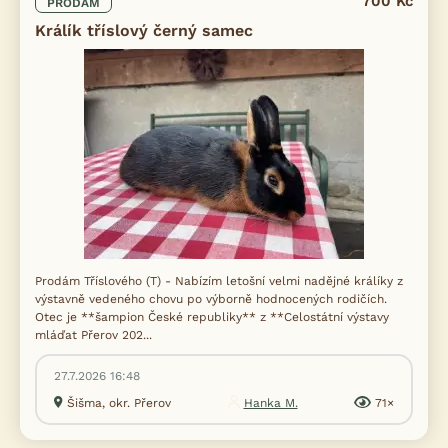
700 Kč
PRODÁM
Králík tříslový černý samec
Prodám Tříslového (T) - Nabízím letošní velmi nadějné králíky z
výstavně vedeného chovu po výborně hodnocených rodičích.
Otec je **šampion České republiky** z **Celostátní výstavy
mláďat Přerov 202...
27.7.2026 16:48
Šišma, okr. Přerov
Hanka M.
71×