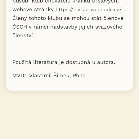
působí Klub chovatelů králíků tříslových,
webové stránky
.
https://trislaci.webnode.cz/
Členy tohoto klubu se mohou stát členové
ČSCH v rámci nadstavby jejich svazového
členství.
Použitá literatura je dostupná u autora.
MVDr. Vlastimil Šimek, Ph.D.