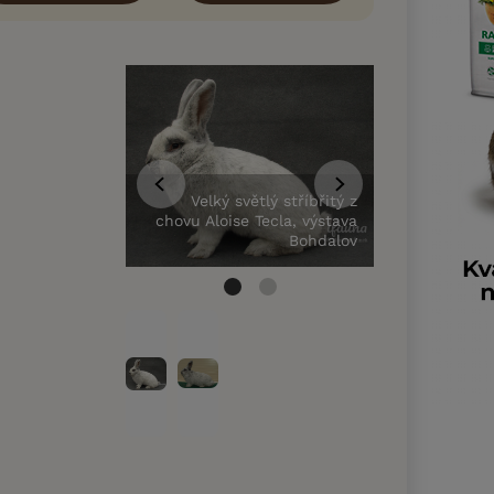
Velký světlý s
z mistrov
Velký světlý stříbřitý z
Lysá
chovu Aloise Tecla, výstava
chovatel 
Bohdalov