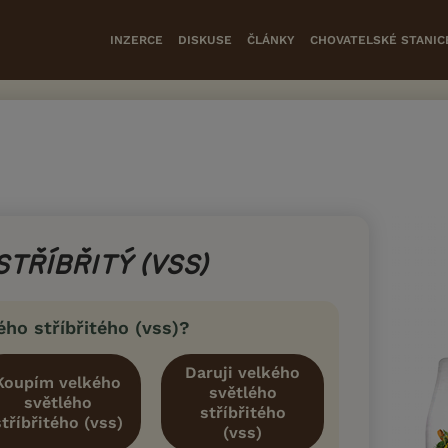
INZERCE
DISKUSE
ČLÁNKY
CHOVATELSKÉ STANIC
TŘÍBŘITÝ (VSS)
ého stříbřitého (vss)?
Daruji velkého
Koupím velkého
světlého
světlého
stříbřitého
stříbřitého (vss)
(vss)