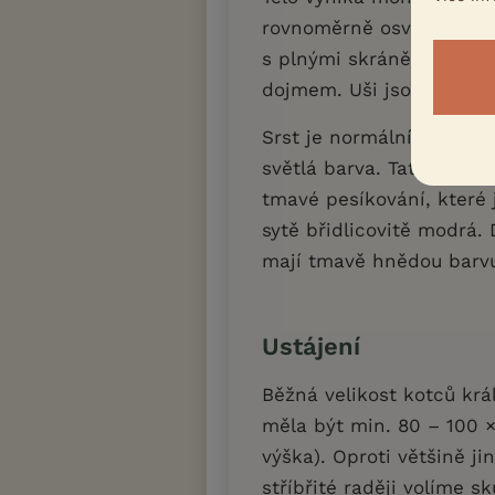
rovnoměrně osvalené. Hlav
s plnými skráněmi, a zv
dojmem. Uši jsou vzpřím
Srst je normální. Plemen
světlá barva. Tato je ne
tmavé pesíkování, které 
sytě břidlicovitě modrá.
mají tmavě hnědou barv
Ustájení
Běžná velikost kotců král
měla být min. 80 – 100 ×
výška). Oproti většině j
stříbřité raději volíme s