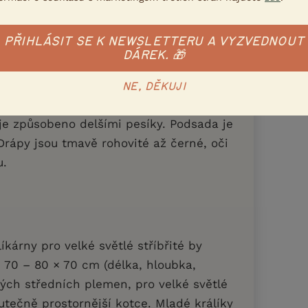
a je silná, široká v čele i nose,
láště u samců působí mírně kulatým
PŘIHLÁSIT SE K NEWSLETTERU A VYZVEDNOUT
DÁREK. 🎁
ené, pevné a měří 12,0 - 13,5 cm.
ným znakem je zbarvení, resp. stříbřitě
NE, DĚKUJI
dílně doplněna o pravidelně rozmístěné
je způsobeno delšími pesíky. Podsada je
 Drápy jsou tmavě rohovité až černé, oči
u.
íkárny pro velké světlé stříbřité by
 70 – 80 × 70 cm (délka, hloubka,
iných středních plemen, pro velké světlé
kutečně prostornější kotce. Mladé králíky