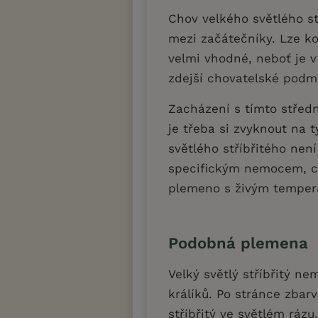
Chov velkého světlého st
mezi začátečníky. Lze ko
velmi vhodné, neboť je 
zdejší chovatelské podm
Zacházení s tímto stře
je třeba si zvyknout na t
světlého stříbřitého ne
specifickým nemocem, c
plemeno s živým tempe
Podobná plemena
Velký světlý stříbřitý 
králíků. Po stránce zba
stříbřitý ve světlém ráz