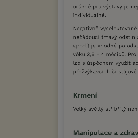
určené pro výstavy je ne
individuálně.
Negativně vyselektované k
nežádoucí tmavý odstín s
apod.) je vhodné po ods
věku 3,5 - 4 měsíců. Pro 
lze s úspěchem využít a
přežvýkavcích či stájové
Krmení
Velký světlý stříbřitý n
Manipulace a zdrav