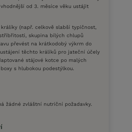
jvhodnější od 3. měsíce věku ustájit
rálíky (např. celkově slabší typičnost,
tříbřitosti, skupina bílých chlupů
tavu převést na krátkodobý výkrm do
ustájení těchto králíků pro jateční účely
daptované stájové kotce po malých
 boxy s hlubokou podestýlkou.
emá žádné zvláštní nutriční požadavky.
í