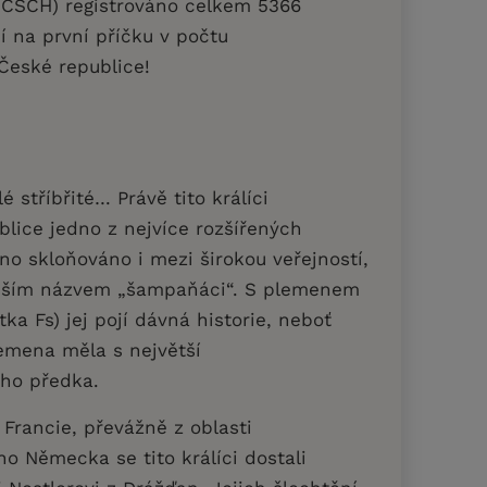
en ČSCH) registrováno celkem 5366
 na první příčku v počtu
 České republice!
é stříbřité… Právě tito králíci
blice jedno z nejvíce rozšířených
o skloňováno i mezi širokou veřejností,
ějším názvem „šampaňáci“. S plemenem
tka Fs) jej pojí dávná historie, neboť
lemena měla s největší
ého předka.
 z Francie, převážně z oblasti
o Německa se tito králíci dostali