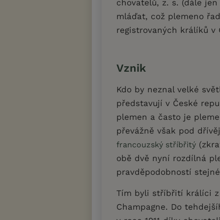
chovatelů, z. s. (dále j
mláďat, což plemeno řadí
registrovaných králíků v
Vznik
Kdo by neznal velké světl
představují v České repu
plemen a často je plemen
převážně však pod dřív
(zkra
francouzský stříbřitý
obě dvě nyní rozdílná p
pravděpodobností stejn
Tím byli stříbřití králíci
Champagne. Do tehdejšíh