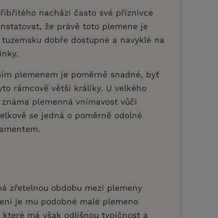
říbřitého nachází často své příznivce
nstatovat, že právě toto plemene je
v tuzemsku dobře dostupné a navyklé na
ínky.
dním plemenem je poměrně snadné, byť
yto rámcově větší králíky. U velkého
ní známa plemenná vnímavost vůči
elkově se jedná o poměrně odolné
ramentem.
nemá zřetelnou obdobu mezi plemeny
rvení je mu podobné malé plemeno
u, které má však odlišnou typičnost a