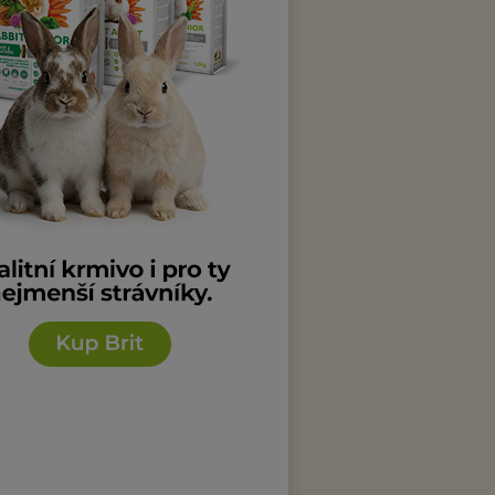
tříbřitý 95,0 b.
ské kolekce CV
 n. Labem 2013,
Antonín Sirotek