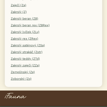
Zaječí (Za)
Zakrslý (Z)
Zakrslý beran (ZB)
Zakrslý beran rex (ZBRex)
Zakrslý lvíček (ZLv)
Zakrslý rex (ZRex)
Zakrslý saténový (ZSa)
Zakrslý strakáč (Zstr)
Zakrslý teddy (ZTd)
Zakrslý zaječí (ZZa)
Zemplínský (Ze)
Zoborský (Zo)