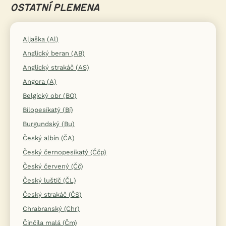
OSTATNÍ PLEMENA
Aljaška (Al)
Anglický beran (AB)
Anglický strakáč (AS)
Angora (A)
Belgický obr (BO)
Bílopesíkatý (Bí)
Burgundský (Bu)
Český albín (ČA)
Český černopesíkatý (Ččp)
Český červený (Čč)
Český luštič (ČL)
Český strakáč (ČS)
Chrabranský (Chr)
Činčila malá (Čm)