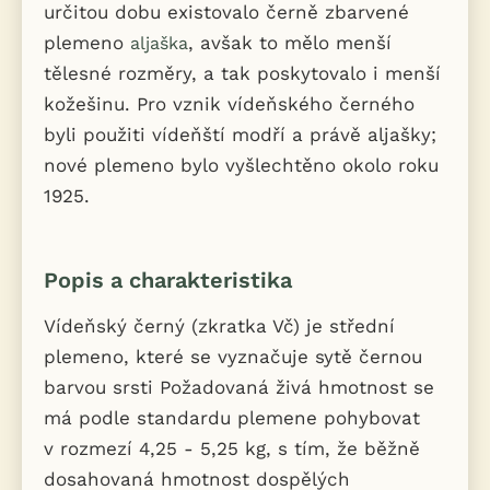
určitou dobu existovalo černě zbarvené
plemeno
, avšak to mělo menší
aljaška
tělesné rozměry, a tak poskytovalo i menší
kožešinu. Pro vznik vídeňského černého
byli použiti vídeňští modří a právě aljašky;
nové plemeno bylo vyšlechtěno okolo roku
1925.
Popis a charakteristika
Vídeňský černý (zkratka Vč) je střední
plemeno, které se vyznačuje sytě černou
barvou srsti Požadovaná živá hmotnost se
má podle standardu plemene pohybovat
v rozmezí 4,25 - 5,25 kg, s tím, že běžně
dosahovaná hmotnost dospělých