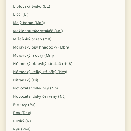
Liptovský lysko (LL)
Liščí (Li)
Malý beran (MaB)
Meklenburský strakáč (MS)
Míšeňský beran (MB)
Moravský bílý hnědooký (Mbh)
Moravský modrý (Mm)
Německý obrovitý strakáč (NoS)
Německý velký stříbřitý (Nvs)
Nitranský (Ni)
Novozélandský bílý (Nb)
Novozélandský červený (Nč)
Perlový (Pe)
Rex (Rex)
Ruský (R)
Rys (Rys)