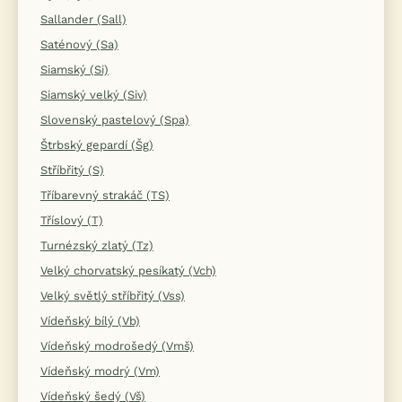
Sallander (Sall)
Saténový (Sa)
Siamský (Si)
Siamský velký (Siv)
Slovenský pastelový (Spa)
Štrbský gepardí (Šg)
Stříbřitý (S)
Tříbarevný strakáč (TS)
Tříslový (T)
Turnézský zlatý (Tz)
Velký chorvatský pesíkatý (Vch)
Velký světlý stříbřitý (Vss)
Vídeňský bílý (Vb)
Vídeňský modrošedý (Vmš)
Vídeňský modrý (Vm)
Vídeňský šedý (Vš)