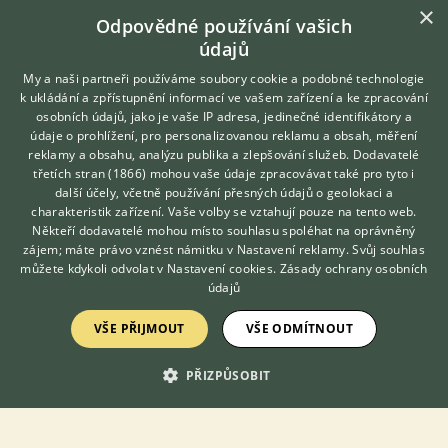
KONTAKT DO REDAKCE WEBU
×
Odpovědné používání vašich
redakce@ifauna.cz
údajů
nonstop
My a naši partneři používáme soubory cookie a podobné technologie
k ukládání a zpřístupnění informací ve vašem zařízení a ke zpracování
osobních údajů, jako je vaše IP adresa, jedinečné identifikátory a
údaje o prohlížení, pro personalizovanou reklamu a obsah, měření
reklamy a obsahu, analýzu publika a zlepšování služeb.
Dodavatelé
DOMOVSKÁ STRÁNKA
třetích stran (1866)
mohou vaše údaje zpracovávat také pro tyto i
Hledáte zvířecího kamaráda?
INZERCE
další účely, včetně používání přesných údajů o geolokaci a
Zdarma vám poradí
charakteristik zařízení. Vaše volby se vztahují pouze na tento web.
DISKUSE
VETERINÁŘ ONLINE
Někteří dodavatelé mohou místo souhlasu spoléhat na oprávněný
ČLÁNKY
KONZULTOVAT S
zájem; máte právo vznést námitku v
Nastavení reklamy
. Svůj souhlas
VETERINÁŘEM
CHOVATELSKÉ STANICE
můžete kdykoli odvolat v
Nastavení cookies
.
Zásady ochrany osobních
údajů
ATLAS
VŠE PŘIJMOUT
VŠE ODMÍTNOUT
O nás
Kontakt
PŘIZPŮSOBIT
Možnosti zvýraznění inzerátů
Podmínky užití