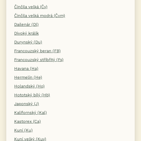
Činčila velká (Čv)
Činčila velká modrá (Čvm)
Dailenár (Dl)
Divoký králík
Durynský (Du)
Francouzský beran (FB)
Francouzský stříbřitý (Fs)
Havana (Ha)
Hermelín (He)
Holandský (Ho)
Hototský bílý (Hb)
Japonský (J)
Kalifornský (Kal)
Kastorex (Ca)
Kuní (Ku)
Kuní velký (Kuv)