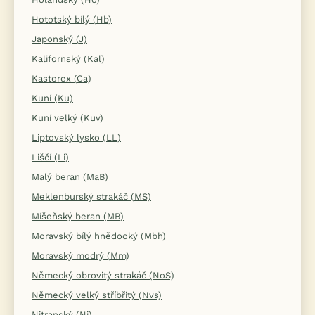
Hototský bílý (Hb)
Japonský (J)
Kalifornský (Kal)
Kastorex (Ca)
Kuní (Ku)
Kuní velký (Kuv)
Liptovský lysko (LL)
Liščí (Li)
Malý beran (MaB)
Meklenburský strakáč (MS)
Míšeňský beran (MB)
Moravský bílý hnědooký (Mbh)
Moravský modrý (Mm)
Německý obrovitý strakáč (NoS)
Německý velký stříbřitý (Nvs)
Nitranský (Ni)