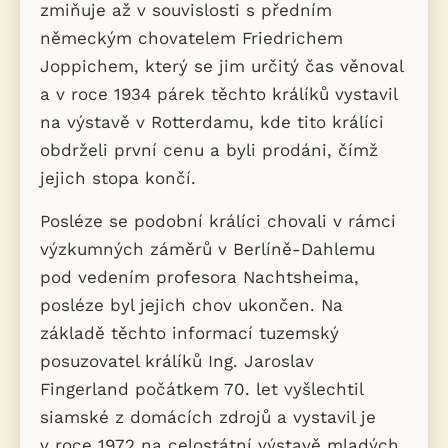
zmiňuje až v souvislosti s předním
německým chovatelem Friedrichem
Joppichem, který se jim určitý čas věnoval
a v roce 1934 párek těchto králíků vystavil
na výstavě v Rotterdamu, kde tito králíci
obdrželi první cenu a byli prodáni, čímž
jejich stopa končí.
Posléze se podobní králíci chovali v rámci
výzkumných záměrů v Berlíně-Dahlemu
pod vedením profesora Nachtsheima,
posléze byl jejich chov ukončen. Na
základě těchto informací tuzemský
posuzovatel králíků Ing. Jaroslav
Fingerland počátkem 70. let vyšlechtil
siamské z domácích zdrojů a vystavil je
v roce 1972 na celostátní výstavě mladých