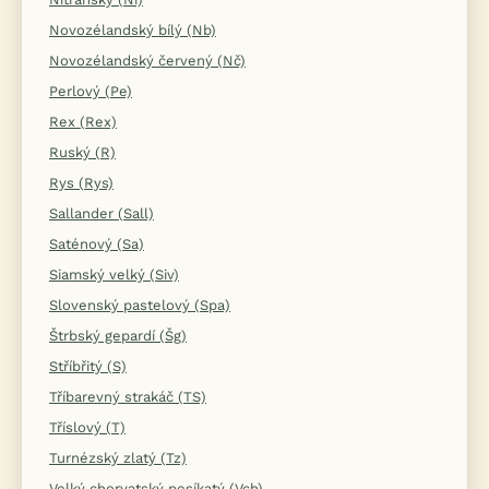
Novozélandský bílý (Nb)
Novozélandský červený (Nč)
Perlový (Pe)
Rex (Rex)
Ruský (R)
Rys (Rys)
Sallander (Sall)
Saténový (Sa)
Siamský velký (Siv)
Slovenský pastelový (Spa)
Štrbský gepardí (Šg)
Stříbřitý (S)
Tříbarevný strakáč (TS)
Tříslový (T)
Turnézský zlatý (Tz)
Velký chorvatský pesíkatý (Vch)