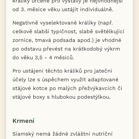
králíky určené pro výstavy je nejvhodnější
od 3. měsíce věku ustájit individuálně.
Negativně vyselektované králíky (např.
celkově slabší typičnost, slabě světélkující
zornice, tmavá podsada apod.) je vhodné
po odstavu převést na krátkodobý výkrm
do věku 3,5 - 4 měsíců.
Pro ustájení těchto králíků pro jateční
účely lze s úspěchem využít adaptované
stájové kotce po malých přežvýkavcích či
stájové boxy s hlubokou podestýlkou.
Krmení
Siamský nemá žádné zvláštní nutriční