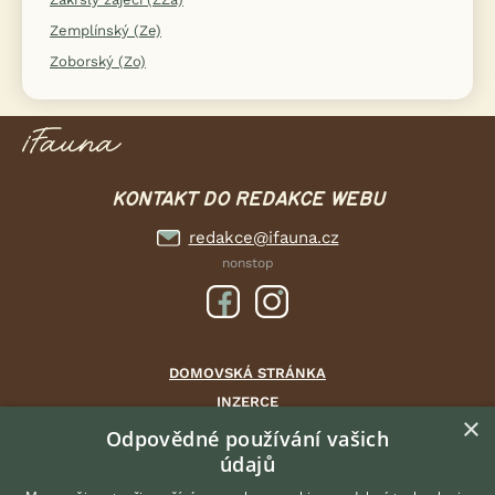
Zemplínský (Ze)
Zoborský (Zo)
KONTAKT DO REDAKCE WEBU
redakce@ifauna.cz
nonstop
DOMOVSKÁ STRÁNKA
INZERCE
×
DISKUSE
Odpovědné používání vašich
údajů
ČLÁNKY
CHOVATELSKÉ STANICE