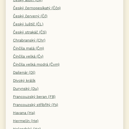
Český černopesíkatý (Ččp)
Český červený (Čč)
Český luštič (ČL)
Český strakáč (ČS)
Chrabranský (Chr)
Činčila malá (Čm)
Činčila velká (Čv)
Činčila velká modrá (Čvm)
Dailenár (Dl)
Divoký králík
Durynský (Du)
Francouzský beran (FB)
Francouzský stříbřitý (Fs)
Havana (Ha)
Hermelín (He)
Holandský (Ho)