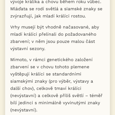
vývoje králíka a chovu během roku vůbec.
Mláďata se rodí světlá a siamské znaky se
zvýrazňují, jak mladí králíci rostou.
Vrhy musejí být vhodně načasované, aby
mladí králíci přelínali do požadovaného
zbarvení; v něm jsou pouze malou část
výstavní sezony.
Mimoto, v rámci genetického založení
zbarvení se v chovu tohoto plemene
vyštěpují králíci se standardními
siamskými znaky (pro výběr, výstavy a
další chov), celkově tmaví králíci
(nevýstavní) a celkově příliš světlí – téměř
bílí jedinci s minimálně vyvinutými znaky
(nevýstavní).