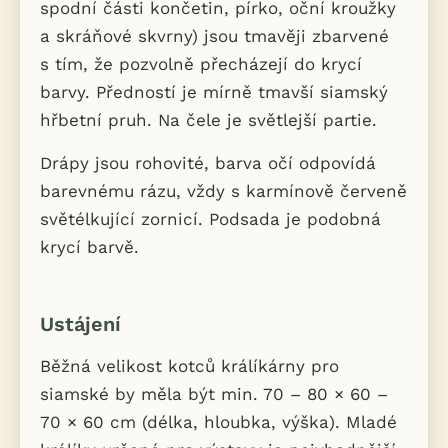
spodní části končetin, pírko, oční kroužky
a skráňové skvrny) jsou tmavěji zbarvené
s tím, že pozvolně přecházejí do krycí
barvy. Předností je mírně tmavší siamský
hřbetní pruh. Na čele je světlejší partie.
Drápy jsou rohovité, barva očí odpovídá
barevnému rázu, vždy s karmínově červeně
světélkující zornicí. Podsada je podobná
krycí barvě.
Ustájení
Běžná velikost kotců králíkárny pro
siamské by měla být min. 70 – 80 × 60 –
70 × 60 cm (délka, hloubka, výška). Mladé