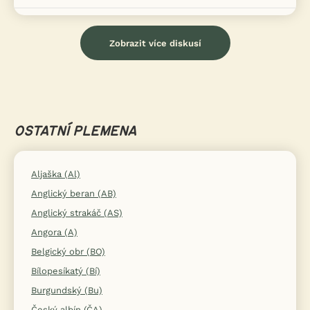
Zobrazit více diskusí
OSTATNÍ PLEMENA
Aljaška (Al)
Anglický beran (AB)
Anglický strakáč (AS)
Angora (A)
Belgický obr (BO)
Bílopesíkatý (Bí)
Burgundský (Bu)
Český albín (ČA)