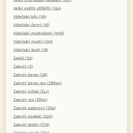
Velký světlý stříbřitý (Vss)
Vídeňský bílý (Vb)
Vídeňský černý (Vč)
Vídeňský modrošedý (Vmš)
Vídeňský modrý (Vm)
Vídeňský šedý (Vš)
Zaječí (Za)
Zakrslý (Z)
Zakrslý beran (ZB)
Zakrslý beran rex (ZBRex)
Zakrslý lvíček (ZLv)
Zakrslý rex (ZRex)
Zakrslý saténový (ZSa)
Zakrslý strakáč (Zstr)
Zakrslý teddy (ZTd)
Zakrslý zaječí (ZZa)