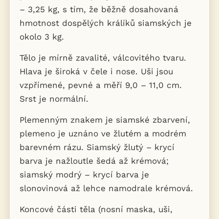
– 3,25 kg, s tím, že běžně dosahovaná
hmotnost dospělých králíků siamských je
okolo 3 kg.
Tělo je mírně zavalité, válcovitého tvaru.
Hlava je široká v čele i nose. Uši jsou
vzpřímené, pevné a měří 9,0 – 11,0 cm.
Srst je normální.
Plemenným znakem je siamské zbarvení,
plemeno je uznáno ve žlutém a modrém
barevném rázu. Siamský žlutý – krycí
barva je nažloutle šedá až krémová;
siamský modrý – krycí barva je
slonovinová až lehce namodrale krémová.
Koncové části těla (nosní maska, uši,