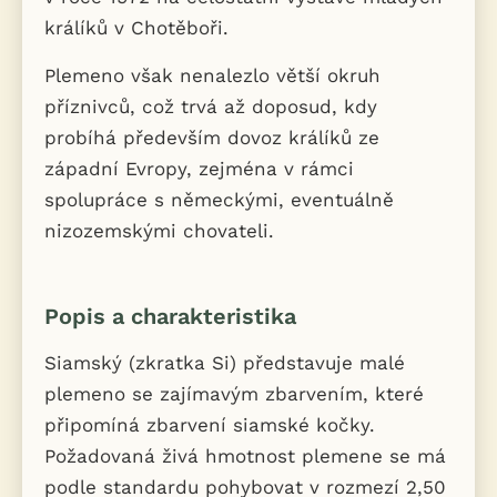
králíků v Chotěboři.
Plemeno však nenalezlo větší okruh
příznivců, což trvá až doposud, kdy
probíhá především dovoz králíků ze
západní Evropy, zejména v rámci
spolupráce s německými, eventuálně
nizozemskými chovateli.
Popis a charakteristika
Siamský (zkratka Si) představuje malé
plemeno se zajímavým zbarvením, které
připomíná zbarvení siamské kočky.
Požadovaná živá hmotnost plemene se má
podle standardu pohybovat v rozmezí 2,50