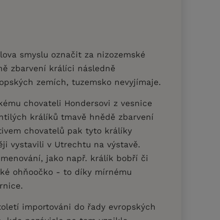
lova smyslu označit za nizozemské
ě zbarvení králíci následně
ropských zemích, tuzemsko nevyjímaje.
kému chovateli Hondersovi z vesnice
chtilých králíků tmavě hnědě zbarvení
tivem chovatelů pak tyto králíky
ěji vystavili v Utrechtu na výstavě.
jmenování, jako např. králík bobří či
ské ohňoočko - to díky mírnému
rnice.
století importováni do řady evropských