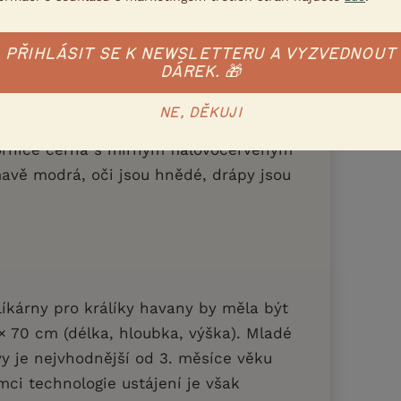
, válcovitého tvaru, rovnoměrně osvalené.
PŘIHLÁSIT SE K NEWSLETTERU A VYZVEDNOUT
v čele i nose, s plnými skráněmi. Uši
DÁREK. 🎁
 měří 10,0 - 12,0 cm.
NE, DĚKUJI
srsti je sytě hnědá (tmavě čokoládová).
ornice černá s mírným fialovočerveným
avě modrá, oči jsou hnědé, drápy jsou
líkárny pro králíky havany by měla být
× 70 cm (délka, hloubka, výška). Mladé
vy je nejvhodnější od 3. měsíce věku
ámci technologie ustájení je však