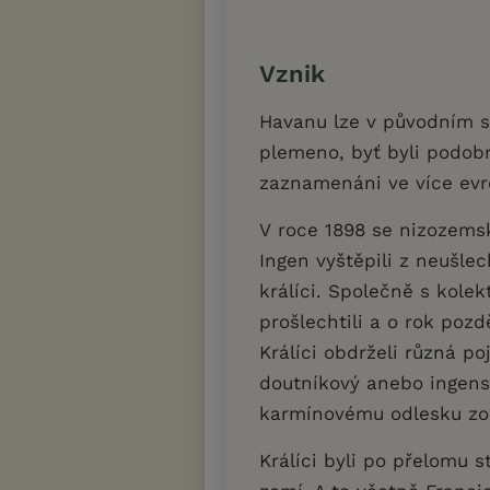
Vznik
Havanu lze v původním s
plemeno, byť byli podobn
zaznamenáni ve více ev
V roce 1898 se nizozems
Ingen vyštěpili z neušle
králíci. Společně s kolek
prošlechtili a o rok pozd
Králíci obdrželi různá po
doutníkový anebo ingen
karmínovému odlesku zo
Králíci byli po přelomu 