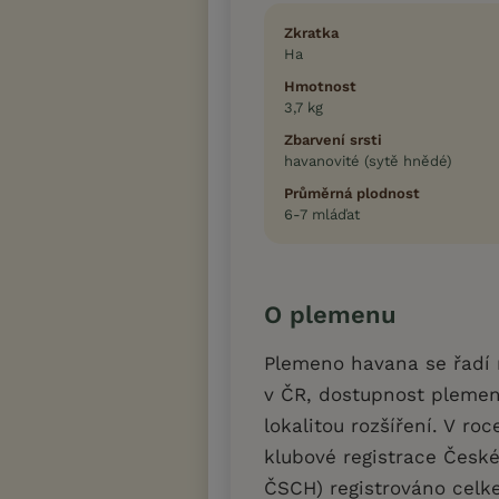
Zkratka
Ha
Hmotnost
3,7 kg
Zbarvení srsti
havanovité (sytě hnědé)
Průměrná plodnost
6-7 mláďat
O plemenu
Plemeno havana se řadí 
v ČR, dostupnost pleme
lokalitou rozšíření. V ro
klubové registrace České
ČSCH) registrováno celk