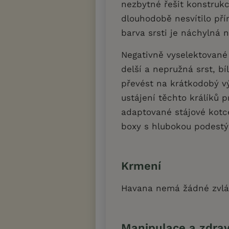
nezbytné řešit konstrukci
dlouhodobě nesvítilo pří
barva srsti je náchylná n
Negativně vyselektované 
delší a nepružná srst, b
převést na krátkodobý v
ustájení těchto králíků 
adaptované stájové kotc
boxy s hlubokou podestý
Krmení
Havana nemá žádné zvláš
Manipulace a zdrav