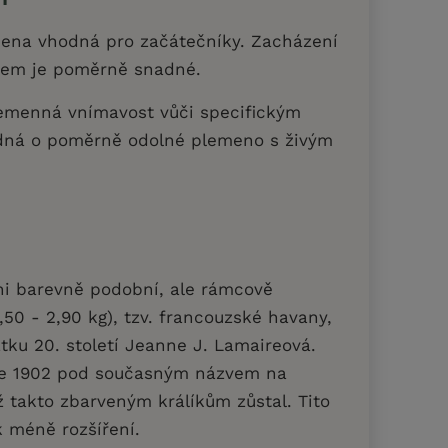
ena vhodná pro začátečníky. Zacházení
nem je poměrně snadné.
emenná vnímavost vůči specifickým
dná o poměrně odolné plemeno s živým
ěni barevně podobní, ale rámcově
,50 - 2,90 kg), tzv. francouzské havany,
átku 20. století Jeanne J. Lamaireová.
oce 1902 pod současným názvem na
už takto zbarveným králíkům zůstal. Tito
k méně rozšíření.