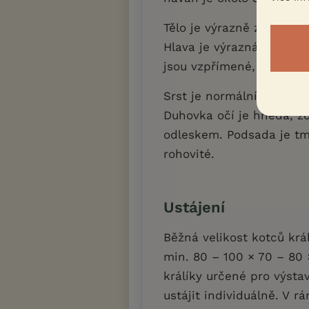
Tělo je výrazně zavalité
Hlava je výrazná, široká 
jsou vzpřímené, pevné a
Srst je normální. Barva 
Duhovka očí je hnědá, z
odleskem. Podsada je tm
rohovité.
Ustájení
Běžná velikost kotců krá
min. 80 – 100 × 70 – 80 
králíky určené pro výsta
ustájit individuálně. V r