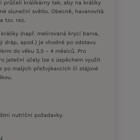
 průčelí králíkárny tak, aby na králíky
mé sluneční světlo. Obecně, havanovitá
a tzv. rez.
králíky (např. melírovaná krycí barva,
ílý dráp, apod.) je vhodné po odstavu
ýkrm do věku 3,5 - 4 měsíců. Pro
pro jateční účely lze s úspěchem využít
e po malých přežvýkavcích či stájové
lkou.
tní nutriční požadavky.
í