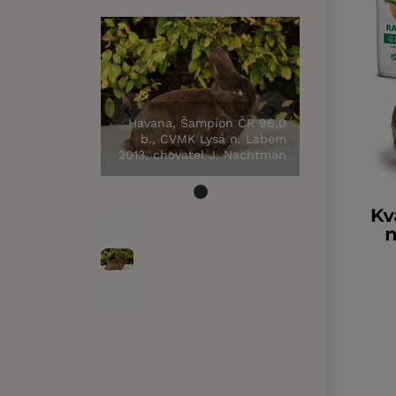
Havana, Šampion ČR 96,0
b., CVMK Lysá n. Labem
2013, chovatel J. Nachtman