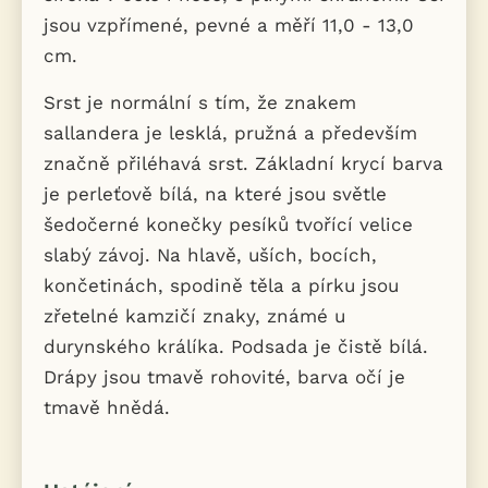
jsou vzpřímené, pevné a měří 11,0 - 13,0
cm.
Srst je normální s tím, že znakem
sallandera je lesklá, pružná a především
značně přiléhavá srst. Základní krycí barva
je perleťově bílá, na které jsou světle
šedočerné konečky pesíků tvořící velice
slabý závoj. Na hlavě, uších, bocích,
končetinách, spodině těla a pírku jsou
zřetelné kamzičí znaky, známé u
durynského králíka. Podsada je čistě bílá.
Drápy jsou tmavě rohovité, barva očí je
tmavě hnědá.