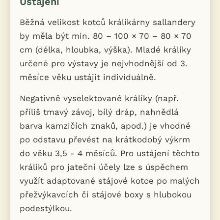
Ustájení
Běžná velikost kotců králíkárny sallandery
by měla být min. 80 – 100 × 70 – 80 × 70
cm (délka, hloubka, výška). Mladé králíky
určené pro výstavy je nejvhodnější od 3.
měsíce věku ustájit individuálně.
Negativně vyselektované králíky (např.
příliš tmavý závoj, bílý dráp, nahnědlá
barva kamzičích znaků, apod.) je vhodné
po odstavu převést na krátkodobý výkrm
do věku 3,5 - 4 měsíců. Pro ustájení těchto
králíků pro jateční účely lze s úspěchem
využít adaptované stájové kotce po malých
přežvýkavcích či stájové boxy s hlubokou
podestýlkou.