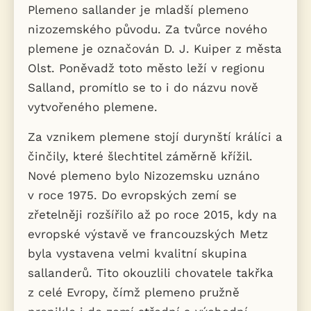
Plemeno sallander je mladší plemeno
nizozemského původu. Za tvůrce nového
plemene je označován D. J. Kuiper z města
Olst. Poněvadž toto město leží v regionu
Salland, promítlo se to i do názvu nově
vytvořeného plemene.
Za vznikem plemene stojí durynští králíci a
činčily, které šlechtitel záměrně křížil.
Nové plemeno bylo Nizozemsku uznáno
v roce 1975. Do evropských zemí se
zřetelněji rozšířilo až po roce 2015, kdy na
evropské výstavě ve francouzských Metz
byla vystavena velmi kvalitní skupina
sallanderů. Tito okouzlili chovatele takřka
z celé Evropy, čímž plemeno pružně