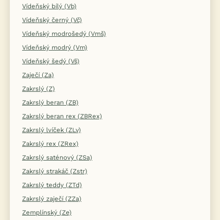
Vídeňský bílý (Vb)
Vídeňský černý (Vč)
Vídeňský modrošedý (Vmš)
Vídeňský modrý (Vm)
Vídeňský šedý (Vš)
Zaječí (Za)
Zakrslý (Z)
Zakrslý beran (ZB)
Zakrslý beran rex (ZBRex)
Zakrslý lvíček (ZLv)
Zakrslý rex (ZRex)
Zakrslý saténový (ZSa)
Zakrslý strakáč (Zstr)
Zakrslý teddy (ZTd)
Zakrslý zaječí (ZZa)
Zemplínský (Ze)