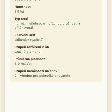
Hmotnost
3,5 kg
Typ srsti
normální s&nbsp;mimořádnou pružností a
přiléhavostí
Zbarvení srsti
sallander (typické)
Stupeň rozšíření v ČR
vzácné plemeno
Průměrná plodnost
7-9 mláďat
Stupeň náročnosti na chov
2 - vhodné pro pokročilé chovatele