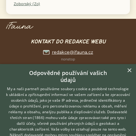
Zoborský (Zo)
KONTAKT DO REDAKCE WEBU
redakce@ifauna.cz
nonstop
×
Odpovědné používání vašich
údajů
My a naši partneři používáme soubory cookie a podobné technologie
DOMOVSKÁ STRÁNKA
k ukládání a zpřístupnění informací ve vašem zařízení a ke zpracování
INZERCE
osobních údajů, jako je vaše IP adresa, jedinečné identifikátory a
DISKUSE
údaje o prohlížení, pro personalizovanou reklamu a obsah, měření
reklamy a obsahu, analýzu publika a zlepšování služeb.
Dodavatelé
ČLÁNKY
třetích stran (1866)
mohou vaše údaje zpracovávat také pro tyto i
Hledáte zvířecího kamaráda?
CHOVATELSKÉ STANICE
další účely, včetně používání přesných údajů o geolokaci a
Zdarma vám poradí
charakteristik zařízení. Vaše volby se vztahují pouze na tento web.
ATLAS
VETERINÁŘ ONLINE
Někteří dodavatelé mohou místo souhlasu spoléhat na oprávněný