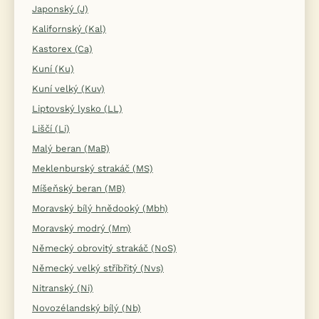
Japonský (J)
Kalifornský (Kal)
Kastorex (Ca)
Kuní (Ku)
Kuní velký (Kuv)
Liptovský lysko (LL)
Liščí (Li)
Malý beran (MaB)
Meklenburský strakáč (MS)
Míšeňský beran (MB)
Moravský bílý hnědooký (Mbh)
Moravský modrý (Mm)
Německý obrovitý strakáč (NoS)
Německý velký stříbřitý (Nvs)
Nitranský (Ni)
Novozélandský bílý (Nb)