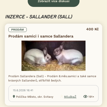
Zobrazit více diskusí
INZERCE - SALLANDER (SALL)
400 Kč
PRODÁM
Prodám samici i samce Sallandera
Prodám Sallandera (Sall) - Prodám 8.měs.samici a také samce
krásných Sallanderů, střibřitě šedých.
15.6.2026 16:41
Polička-Město, okr. Svitavy
MiluškaŽ
191×