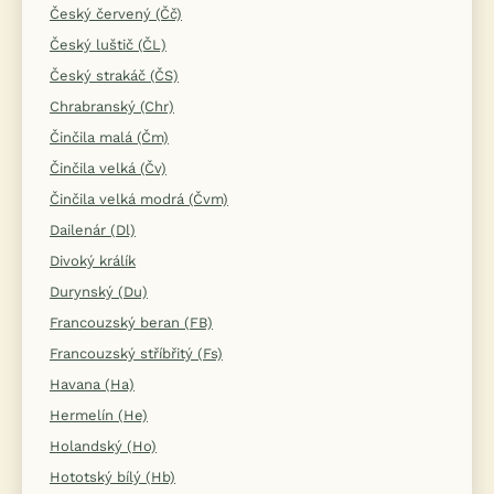
Český červený (Čč)
Český luštič (ČL)
Český strakáč (ČS)
Chrabranský (Chr)
Činčila malá (Čm)
Činčila velká (Čv)
Činčila velká modrá (Čvm)
Dailenár (Dl)
Divoký králík
Durynský (Du)
Francouzský beran (FB)
Francouzský stříbřitý (Fs)
Havana (Ha)
Hermelín (He)
Holandský (Ho)
Hototský bílý (Hb)