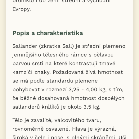
proniklo i do zemí střední a východní
Evropy.
Popis a charakteristika
Sallander (zkratka Sall) je střední plemeno
jemnějšího tělesného rámce s bělavou
barvou srsti na které kontrastují tmavé
kamzičí znaky. Požadovaná živá hmotnost
se má podle standardu plemene
pohybovat v rozmezí 3,25 - 4,00 kg, s tím,
že běžně dosahovaná hmotnost dospělých
sallanderů králíků je okolo 3,5 kg.
Tělo je zavalité, válcovitého tvaru,
rovnoměrně osvalené. Hlava je výrazná,
široká v čele i nose, s plnými skráněmi. Uši