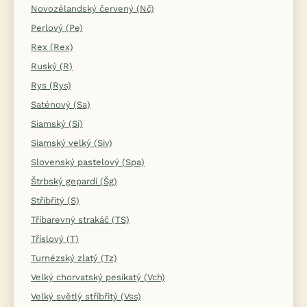
Novozélandský červený (Nč)
Perlový (Pe)
Rex (Rex)
Ruský (R)
Rys (Rys)
Saténový (Sa)
Siamský (Si)
Siamský velký (Siv)
Slovenský pastelový (Spa)
Štrbský gepardí (Šg)
Stříbřitý (S)
Tříbarevný strakáč (TS)
Tříslový (T)
Turnézský zlatý (Tz)
Velký chorvatský pesíkatý (Vch)
Velký světlý stříbřitý (Vss)