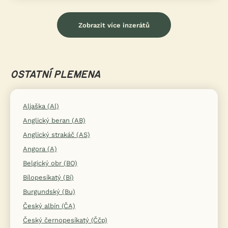
Zobrazit více inzerátů
OSTATNÍ PLEMENA
Aljaška (Al)
Anglický beran (AB)
Anglický strakáč (AS)
Angora (A)
Belgický obr (BO)
Bílopesíkatý (Bí)
Burgundský (Bu)
Český albín (ČA)
Český černopesíkatý (Ččp)