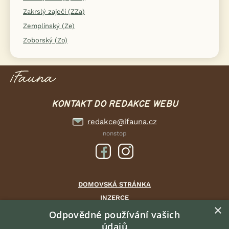
Zakrslý zaječí (ZZa)
Zemplínský (Ze)
Zoborský (Zo)
KONTAKT DO REDAKCE WEBU
redakce@ifauna.cz
nonstop
DOMOVSKÁ STRÁNKA
INZERCE
×
DISKUSE
Odpovědné používání vašich
údajů
ČLÁNKY