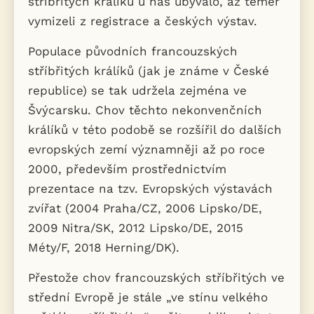
stříbřitých králíků u nás ubývalo, až téměř
vymizeli z registrace a českých výstav.
Populace původních francouzských
stříbřitých králíků (jak je známe v České
republice) se tak udržela zejména ve
Švýcarsku. Chov těchto nekonvenčních
králíků v této podobě se rozšířil do dalších
evropských zemí významněji až po roce
2000, především prostřednictvím
prezentace na tzv. Evropských výstavách
zvířat (2004 Praha/CZ, 2006 Lipsko/DE,
2009 Nitra/SK, 2012 Lipsko/DE, 2015
Méty/F, 2018 Herning/DK).
Přestože chov francouzských stříbřitých ve
střední Evropě je stále „ve stínu velkého