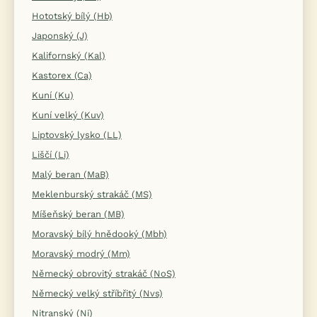
Hototský bílý (Hb)
Japonský (J)
Kalifornský (Kal)
Kastorex (Ca)
Kuní (Ku)
Kuní velký (Kuv)
Liptovský lysko (LL)
Liščí (Li)
Malý beran (MaB)
Meklenburský strakáč (MS)
Míšeňský beran (MB)
Moravský bílý hnědooký (Mbh)
Moravský modrý (Mm)
Německý obrovitý strakáč (NoS)
Německý velký stříbřitý (Nvs)
Nitranský (Ni)