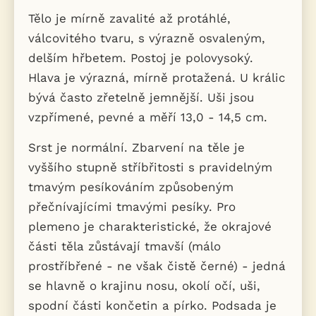
Tělo je mírně zavalité až protáhlé,
válcovitého tvaru, s výrazně osvaleným,
delším hřbetem. Postoj je polovysoký.
Hlava je výrazná, mírně protažená. U králic
bývá často zřetelně jemnější. Uši jsou
vzpřímené, pevné a měří 13,0 - 14,5 cm.
Srst je normální. Zbarvení na těle je
vyššího stupně stříbřitosti s pravidelným
tmavým pesíkováním způsobeným
přečnívajícími tmavými pesíky. Pro
plemeno je charakteristické, že okrajové
části těla zůstávají tmavší (málo
prostříbřené - ne však čistě černé) - jedná
se hlavně o krajinu nosu, okolí očí, uši,
spodní části končetin a pírko. Podsada je