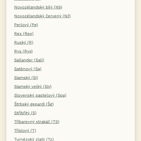
Novozélandský bílý (Nb)
Novozélandský červený (Nč)
Perlový (Pe)
Rex (Rex)
Ruský (R)
Rys (Rys)
Sallander (Sall)
Saténový (Sa)
Siamský (Si)
Siamský velký (Siv)
Slovenský pastelový (Spa)
Štrbský gepardí (Šg)
Stříbřitý (S)
Tříbarevný strakáč (TS)
Tříslový (T)
Turnézský zlatý (Tz)