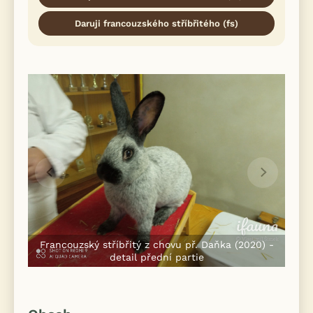
Daruji francouzského stříbřitého (fs)
Francouzský stříbřitý z chovu př. Daňka (2020) -
detail přední partie