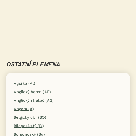
OSTATNÍ PLEMENA
Aljaška (Al)
Anglický beran (AB)
Anglický strakáč (AS)
Angora (A)
Belgický obr (BO)
Bílopesíkatý (Bí)
Burgundský (Bu)