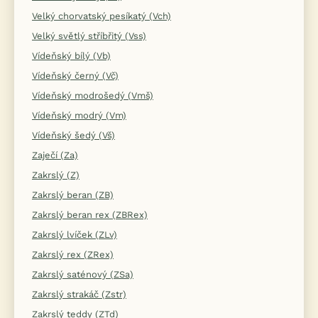
Velký chorvatský pesíkatý (Vch)
Velký světlý stříbřitý (Vss)
Vídeňský bílý (Vb)
Vídeňský černý (Vč)
Vídeňský modrošedý (Vmš)
Vídeňský modrý (Vm)
Vídeňský šedý (Vš)
Zaječí (Za)
Zakrslý (Z)
Zakrslý beran (ZB)
Zakrslý beran rex (ZBRex)
Zakrslý lvíček (ZLv)
Zakrslý rex (ZRex)
Zakrslý saténový (ZSa)
Zakrslý strakáč (Zstr)
Zakrslý teddy (ZTd)