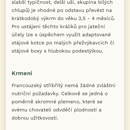
slabší typičnost, delší uši, skupina bílých
chlupů) je vhodné po odstavu převést na
krátkodobý výkrm do věku 3,5 - 4 měsíců.
Pro ustájení těchto králíků pro jateční
účely lze s úspěchem využít adaptované
stájové kotce po malých přežvýkavcích či
stájové boxy s hlubokou podestýlkou.
Krmení
Francouzský stříbřitý nemá žádné zvláštní
nutriční požadavky. Celkově se jedná o
poměrně skromné plemeno, které se
svému chovateli odvděčí plodností a
dobrou užitkovostí.