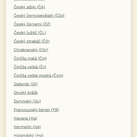
Český albín (ČA)
Český černopesíkatý (Ččp)
Český červený (Čč)
Český luštič (ČL)
Český strakáč (ČS)
Chrabranský (Chr)
Činčila malá (Čm)
Činčila velká (Čv)
Činčila velká modrá (Čvm)
Dailenár (Dl)
Divoký králík
Durynský (Du)
Francouzský beran (FB)
Havana (Ha)
Hermelín (He)
Holandský (Ho)