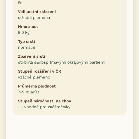
Fs
Velikostní zařazení
střední plemena
Hmotnost
5,0 kg
Typ srsti
normální
Zbarvení srsti
stříbřitá s&nbsp;tmavými okrajovými partiemi
Stupeň rozšíření v ČR
vzácné plemeno
Průměrná plodnost
7-9 mláďat
Stupeň náročnosti na chov
1 - vhodné pro začátečníky