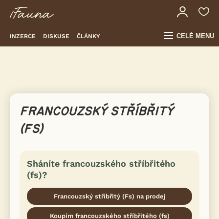
CELÉ MENU
INZERCE
DISKUSE
ČLÁNKY
FRANCOUZSKÝ STŘÍBŘITÝ
(FS)
Sháníte francouzského stříbřitého
(fs)?
Francouzský stříbřitý (Fs) na prodej
Koupím francouzského stříbřitého (fs)