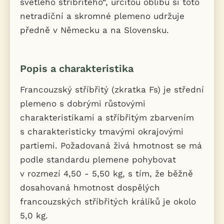
světlého stříbřitého“, určitou oblibu si toto
netradiční a skromné plemeno udržuje
předně v Německu a na Slovensku.
Popis a charakteristika
Francouzský stříbřitý (zkratka Fs) je střední
plemeno s dobrými růstovými
charakteristikami a stříbřitým zbarvením
s charakteristicky tmavými okrajovými
partiemi. Požadovaná živá hmotnost se má
podle standardu plemene pohybovat
v rozmezí 4,50 - 5,50 kg, s tím, že běžně
dosahovaná hmotnost dospělých
francouzských stříbřitých králíků je okolo
5,0 kg.