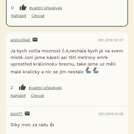
0
Kvalitní příspěvek
Nahlásit
Citovat
ančovička1
29.1.2019 20:07
Ja bych volila moznost č.4,nechala bych je na svem
místě..loni jsme káceli asi 15ti metrovy smrk
uprostřed králícince,v breznu, take jsme uz měli
malé kralicky a nic se jim nestalo
2
Kvalitní příspěvek
Nahlásit
Citovat
klim77
29.1.2019 21:05
Díky moc za radu 👍