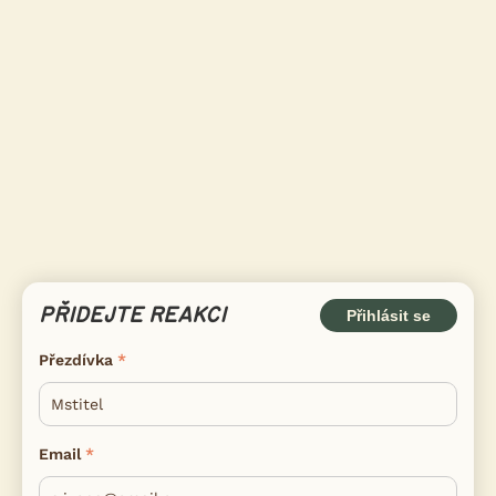
PŘIDEJTE REAKCI
Přihlásit se
Přezdívka
Email