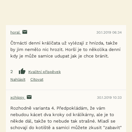
horal
30.1.2019 06:34
Čtrnácti denní králíčata už vylézají z hnízda, takže
by jim nemělo nic hrozit. Horší je to několika denní
kdy je může samice udupat jak je chce bránit.
2
Kvalitní příspěvek
Nahlásit
Citovat
xchipsy
30.1.2019 10:33
Rozhodně varianta 4. Předpokládám, že vám
nebudou kácet dva kroky od králíkárny, ale je to
někde dál, takže to nebude tak strašné. Mladí se
schovají do kotiště a samici můžete zkusit "zabavit"