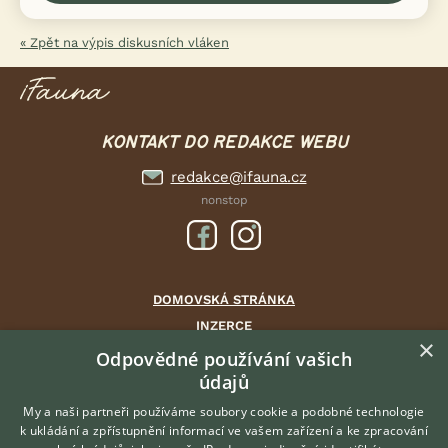
« Zpět na výpis diskusních vláken
KONTAKT DO REDAKCE WEBU
redakce@ifauna.cz
nonstop
DOMOVSKÁ STRÁNKA
INZERCE
×
DISKUSE
Odpovědné používání vašich
údajů
ČLÁNKY
CHOVATELSKÉ STANICE
My a naši partneři používáme soubory cookie a podobné technologie
k ukládání a zpřístupnění informací ve vašem zařízení a ke zpracování
ATLAS