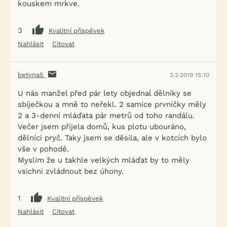
kouskem mrkve.
3
Kvalitní příspěvek
Nahlásit
Citovat
betyna5
2.2.2019 15:10
U nás manžel před pár lety objednal dělníky se
sbíječkou a mně to neřekl. 2 samice prvničky měly
2 a 3-denní mláďata pár metrů od toho randálu.
Večer jsem přijela domů, kus plotu ubouráno,
dělníci pryč. Taky jsem se děsila, ale v kotcích bylo
vše v pohodě.
Myslím že u takhle velkých mláďat by to měly
vsichni zvládnout bez úhony.
1
Kvalitní příspěvek
Nahlásit
Citovat