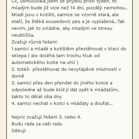
Čč, usmlouvala jsem že přijdou příští týden, to
mladým bude již více než 14 dní, později nemohou..
Mladí jsou v kotišti, samice se vzorně stará, ale
stačí, že štěká sousedovic pes a je vyplašená...Tak
nevím, jak to zvládne, aby mladým ve stresu
neublížila.
Zvažuji různá řešení:
1.samici a mladé s kotištěm přestěhovat v kleci do
sklepa ( ale doléhá tam trochu hluk od
automatického kotle na uhlí )
2. totéž- přestěhovat do nevytápěné místnosti v
domě
3. samici přes den přendat do jiného kotce a
odpoledne až bude klid ji dát zpět k mláďatům,
takto to dělat oba dny
4. samici nechat v kotci s mláďaty a doufat...
Nejvíc zvažuji řešení 3. nebo 4.
Budu ráda za vaši radu
Děkuji