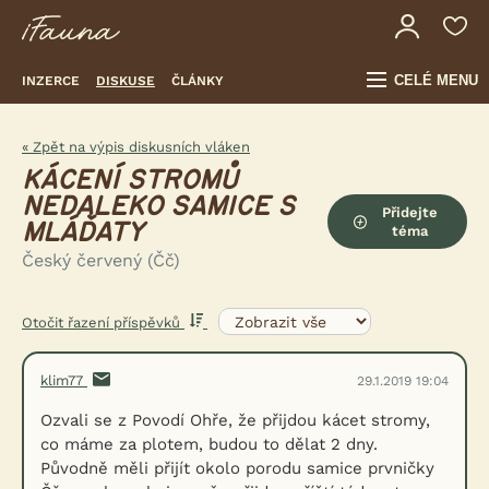
CELÉ MENU
INZERCE
DISKUSE
ČLÁNKY
« Zpět na výpis diskusních vláken
KÁCENÍ STROMŮ
NEDALEKO SAMICE S
Přidejte
MLÁĎATY
téma
Český červený (Čč)
Otočit řazení příspěvků
klim77
29.1.2019 19:04
Ozvali se z Povodí Ohře, že přijdou kácet stromy,
co máme za plotem, budou to dělat 2 dny.
Původně měli přijít okolo porodu samice prvničky