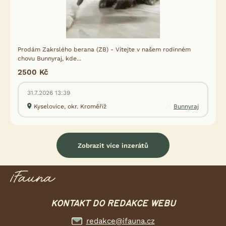
Prodám Zakrslého berana (ZB) - Vítejte v našem rodinném
chovu Bunnyraj, kde...
2500 Kč
31.7.2026 13:39
Kyselovice, okr. Kroměříž
Bunnyraj
Zobrazit více inzerátů
KONTAKT DO REDAKCE WEBU
redakce@ifauna.cz