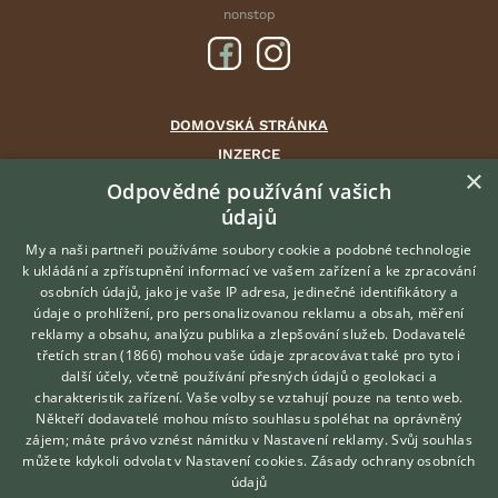
nonstop
DOMOVSKÁ STRÁNKA
INZERCE
×
DISKUSE
Odpovědné používání vašich
údajů
ČLÁNKY
CHOVATELSKÉ STANICE
My a naši partneři používáme soubory cookie a podobné technologie
k ukládání a zpřístupnění informací ve vašem zařízení a ke zpracování
ATLAS
osobních údajů, jako je vaše IP adresa, jedinečné identifikátory a
údaje o prohlížení, pro personalizovanou reklamu a obsah, měření
O nás
reklamy a obsahu, analýzu publika a zlepšování služeb.
Dodavatelé
třetích stran (1866)
mohou vaše údaje zpracovávat také pro tyto i
Kontakt
Hledáte zvířecího kamaráda?
další účely, včetně používání přesných údajů o geolokaci a
Zdarma vám poradí
Možnosti zvýraznění inzerátů
charakteristik zařízení. Vaše volby se vztahují pouze na tento web.
VETERINÁŘ ONLINE
Podmínky užití
Někteří dodavatelé mohou místo souhlasu spoléhat na oprávněný
KONZULTOVAT S
zájem; máte právo vznést námitku v
Nastavení reklamy
. Svůj souhlas
Zpracování osobních údajů
VETERINÁŘEM
můžete kdykoli odvolat v
Nastavení cookies
.
Zásady ochrany osobních
údajů