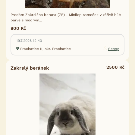
Prodám Zakrslého berana (ZB) - Minilop sameček v zářivě bílé
barvě s modrým...
800 Kč
19.7.2026 12:40
Prachatice II, okr. Prachatice
Senny
2500 Kč
Zakrslý beránek