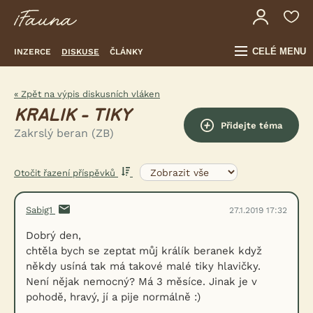
CELÉ MENU
INZERCE
DISKUSE
ČLÁNKY
« Zpět na výpis diskusních vláken
KRALIK - TIKY
Přidejte téma
Zakrslý beran (ZB)
Otočit řazení příspěvků
Sabig1
27.1.2019 17:32
Dobrý den,
chtěla bych se zeptat můj králík beranek když
někdy usíná tak má takové malé tiky hlavičky.
Není nějak nemocný? Má 3 měsíce. Jinak je v
pohodě, hravý, jí a pije normálně :)