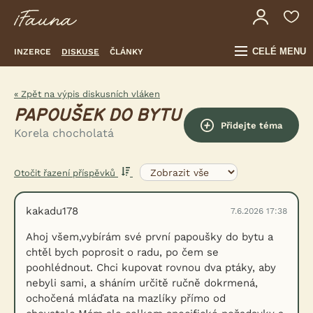
CELÉ MENU
INZERCE
DISKUSE
ČLÁNKY
« Zpět na výpis diskusních vláken
PAPOUŠEK DO BYTU
Přidejte téma
Korela chocholatá
Otočit řazení příspěvků
kakadu178
7.6.2026 17:38
Ahoj všem,vybírám své první papoušky do bytu a
chtěl bych poprosit o radu, po čem se
poohlédnout. Chci kupovat rovnou dva ptáky, aby
nebyli sami, a sháním určitě ručně dokrmená,
ochočená mláďata na mazlíky přímo od