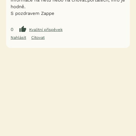
informace na netu nebo na chovat.portálech, info je
hodně.
S pozdravem Zappe
0
Kvalitní příspěvek
Nahlásit
Citovat