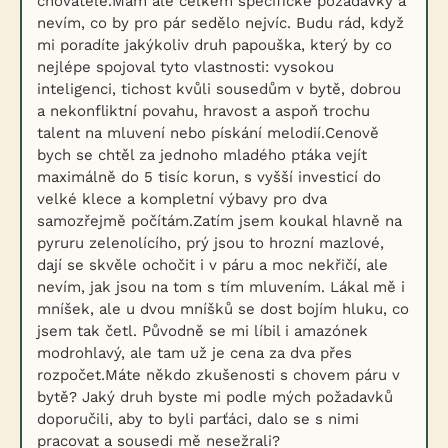
chovatele.Mám ale celkem specifické požadavky a
nevím, co by pro pár sedělo nejvíc. Budu rád, když
mi poradíte jakýkoliv druh papouška, který by co
nejlépe spojoval tyto vlastnosti: vysokou
inteligenci, tichost kvůli sousedům v bytě, dobrou
a nekonfliktní povahu, hravost a aspoň trochu
talent na mluvení nebo pískání melodií.Cenově
bych se chtěl za jednoho mladého ptáka vejít
maximálně do 5 tisíc korun, s vyšší investicí do
velké klece a kompletní výbavy pro dva
samozřejmě počítám.Zatím jsem koukal hlavně na
pyruru zelenolícího, prý jsou to hrozní mazlové,
dají se skvěle ochočit i v páru a moc nekřičí, ale
nevím, jak jsou na tom s tím mluvením. Lákal mě i
mníšek, ale u dvou mníšků se dost bojím hluku, co
jsem tak četl. Původně se mi líbil i amazónek
modrohlavý, ale tam už je cena za dva přes
rozpočet.Máte někdo zkušenosti s chovem páru v
bytě? Jaký druh byste mi podle mých požadavků
doporučili, aby to byli parťáci, dalo se s nimi
pracovat a sousedi mě nesežrali?