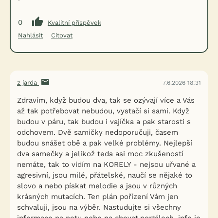
0
Kvalitní příspěvek
Nahlásit
Citovat
z jarda
7.6.2026 18:31
Zdravím, když budou dva, tak se ozývají více a Vás
až tak potřebovat nebudou, vystačí si sami. Když
budou v páru, tak budou i vajíčka a pak starosti s
odchovem. Dvě samičky nedoporučuji, časem
budou snášet obě a pak velké problémy. Nejlepší
dva samečky a jelikož teda asi moc zkušeností
nemáte, tak to vidím na KORELY - nejsou uřvané a
agresivní, jsou milé, přátelské, naučí se nějaké to
slovo a nebo pískat melodie a jsou v různých
krásných mutacích. Ten plán pořízení Vám jen
schvaluji, jsou na výběr. Nastudujte si všechny