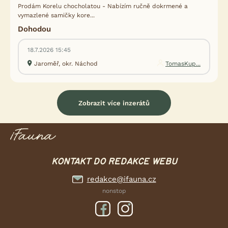
Prodám Korelu chocholatou - Nabízím ručně dokrmené a
vymazlené samičky kore...
Dohodou
18.7.2026 15:45
Jaroměř, okr. Náchod
TomasKup...
Zobrazit více inzerátů
KONTAKT DO REDAKCE WEBU
redakce@ifauna.cz
nonstop