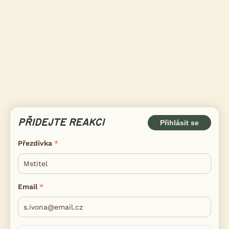
PŘIDEJTE REAKCI
Přihlásit se
Přezdívka
Email