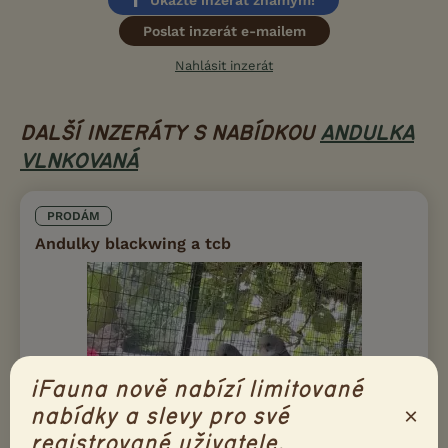
Poslat inzerát e-mailem
Nahlásit inzerát
DALŠÍ INZERÁTY S NABÍDKOU
ANDULKA
VLNKOVANÁ
PRODÁM
Andulky blackwing a tcb
iFauna nově nabízí limitované
×
nabídky a slevy pro své
registrované uživatele.