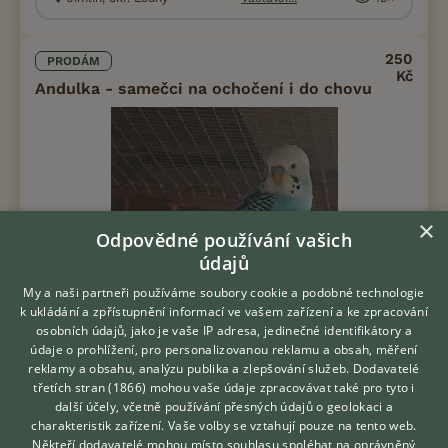
250
PRODÁM
Kč
Andulka - samečci na ochočení i do chovu
×
Odpovědné používání vašich
údajů
My a naši partneři používáme soubory cookie a podobné technologie
k ukládání a zpřístupnění informací ve vašem zařízení a ke zpracování
osobních údajů, jako je vaše IP adresa, jedinečné identifikátory a
údaje o prohlížení, pro personalizovanou reklamu a obsah, měření
reklamy a obsahu, analýzu publika a zlepšování služeb.
Dodavatelé
třetích stran (1866)
mohou vaše údaje zpracovávat také pro tyto i
Hledáte zvířecího kamaráda?
další účely, včetně používání přesných údajů o geolokaci a
Prodám Andulku vlnkovanou - Nabízíme k prodeji 2 nepříbuzné
Zdarma vám poradí
charakteristik zařízení. Vaše volby se vztahují pouze na tento web.
andulky: 1) zelený rovný sameček 2) modrý opalínový sameček
VETERINÁŘ ONLINE
Někteří dodavatelé mohou místo souhlasu spoléhat na oprávněný
Pevný kroužek. Již samostatná mláďata ve věku 8 týdnů. Tj.