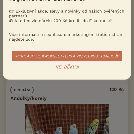
👉 Exkluzivní akce, slevy a novinky od našich ověřených
partnerů
🎁 A teď navíc dárek: 200 Kč kredit do F-konta. 🎉
Více informací o souhlasu s marketingem třetích stran
Prodám Andulku vlnkovanou - Prodám andulky
najdete
.
zde
blackwing,modré,od dvou nepřibuzných
páru,letošni,kroužkované,cena 900 Kč/ks, a TCB zelena a modrá
řada,od více nepřibuzných páru,letošni,kroužkované,cena 4...
PŘIHLÁSIT SE K NEWSLETTERU A VYZVEDNOUT DÁREK. 🎁
dnes 09:21
NE, DĚKUJI
Studená, okr. Jindřichův Hradec
pajes
16×
120 Kč
PRODÁM
Andulky/korely