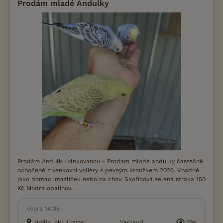
Prodám mladé Andulky
Prodám Andulku vlnkovanou - Prodám mladé andulky částečně
ochočené z venkovní voliéry s pevným kroužkem 2026. Vhodné
jako domácí mazlíček nebo na chov. Skořicová zelená straka 150
Kč Modrá opalinov...
včera 14:36
Jimlín, okr. Louny
VaclavJi...
19×