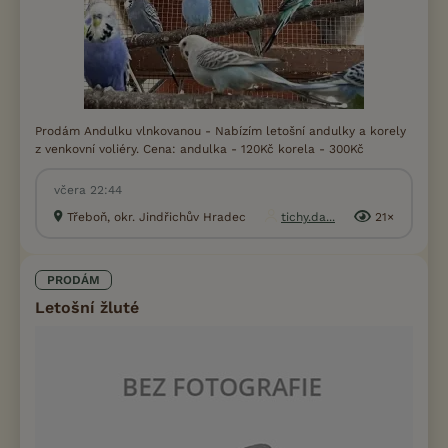
Prodám Andulku vlnkovanou - Nabízím letošní andulky a korely
z venkovní voliéry. Cena: andulka - 120Kč korela - 300Kč
včera 22:44
Třeboň, okr. Jindřichův Hradec
tichy.da...
21×
PRODÁM
Letošní žluté