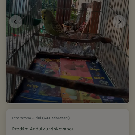
Inzerováno 3 dní
(534 zobrazení)
Prodám Andulku vlnkovanou