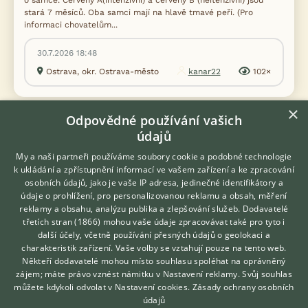
o samce. Červený A(intenzivní) a červený B (neitenzivní) jsou
stará 7 měsíců. Oba samci mají na hlavě tmavé peří. (Pro
informaci chovatelům...
30.7.2026 18:48
Ostrava, okr. Ostrava-město
kanar22
102×
×
Odpovědné používání vašich
údajů
Zobrazit více inzerátů (24)
My a naši partneři používáme soubory cookie a podobné technologie
k ukládání a zpřístupnění informací ve vašem zařízení a ke zpracování
DISKUSE O KANÁROVI
osobních údajů, jako je vaše IP adresa, jedinečné identifikátory a
údaje o prohlížení, pro personalizovanou reklamu a obsah, měření
reklamy a obsahu, analýzu publika a zlepšování služeb.
Dodavatelé
Téma
třetích stran (1866)
mohou vaše údaje zpracovávat také pro tyto i
Hledáte zvířecího kamaráda?
další účely, včetně používání přesných údajů o geolokaci a
Zdarma vám poradí
charakteristik zařízení. Vaše volby se vztahují pouze na tento web.
VETERINÁŘ ONLINE
Komerční klecový chov
Někteří dodavatelé mohou místo souhlasu spoléhat na oprávněný
KONZULTOVAT S
zájem; máte právo vznést námitku v
Nastavení reklamy
. Svůj souhlas
13.1.2022 20:57
20
reakcí
VETERINÁŘEM
můžete kdykoli odvolat v
Nastavení cookies
.
Zásady ochrany osobních
údajů
Krúžkovanie ktorá noha?