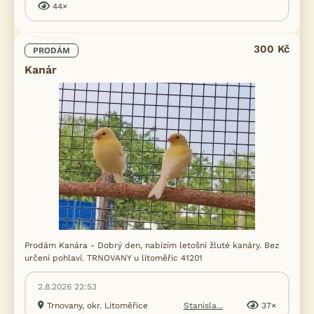
44×
300 Kč
PRODÁM
Kanár
Prodám Kanára - Dobrý den, nabízím letošní žluté kanáry. Bez
určení pohlaví. TRNOVANY u litoměřic 41201
2.8.2026 22:53
Trnovany, okr. Litoměřice
Stanisla...
37×