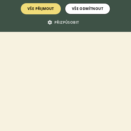
13.1.2020 21:30
14
reakcí
VŠE PŘIJMOUT
VŠE ODMÍTNOUT
Chov kanárů
PŘIZPŮSOBIT
3.3.2023 05:53
24
reakcí
Jak náročná na péči je voliera - asi s kanáry?
27.3.2019 12:34
3
reakcí
Výrůstek na křídle kanárka
5.2.2021 12:17
8
reakcí
Kanárek prská
5.8.2021 19:11
5
reakcí
Zobrazit více diskusí