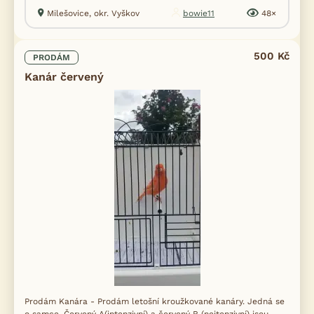
Milešovice, okr. Vyškov
bowie11
48×
500 Kč
PRODÁM
Kanár červený
Prodám Kanára - Prodám letošní kroužkované kanáry. Jedná se