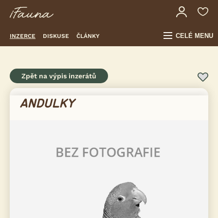
CELÉ MENU
INZERCE
DISKUSE
ČLÁNKY
Zpět na výpis inzerátů
ANDULKY