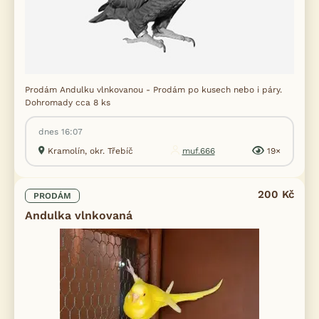
Prodám Andulku vlnkovanou - Prodám po kusech nebo i páry.
Dohromady cca 8 ks
dnes 16:07
Kramolín, okr. Třebíč
muf.666
19×
200 Kč
PRODÁM
Andulka vlnkovaná