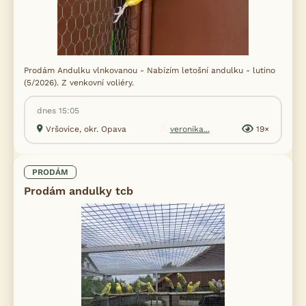
Prodám Andulku vlnkovanou - Nabízím letošní andulku - lutino
(5/2026). Z venkovní voliéry.
dnes 15:05
Vršovice, okr. Opava
veronika...
19×
PRODÁM
Prodám andulky tcb