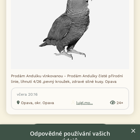
Prodám Andulku vlnkovanou - Prodám Andulky čisté přírodni
linie, líhnutí 4/26 ,pevný kroužek, zdravé silné kusy. Opava
včera 20:16
Opava, okr. Opava
luigi.mo...
24×
×
Zobrazit více inzerátů (156)
Odpovědné používání vašich