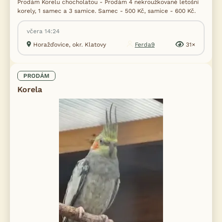
Prodám Korelu chocholatou - Prodám 4 nekroužkované letošní
korely, 1 samec a 3 samice. Samec - 500 Kč, samice - 600 Kč.
včera 14:24
Horažďovice, okr. Klatovy
Ferda9
31×
PRODÁM
Korela