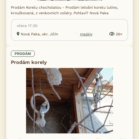
Prodám Korelu chocholatou - Prodám letošní korelu lutino,
kroužkovaná, z venkovních voliéry. Pohlaví? Nová Paka
včera 17:30
Nová Paka, okr. Jičín
maskiv
26×
PRODÁM
Prodám korely