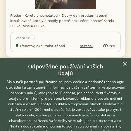
Prodám Korelu chocholatou - Dobrý den prodám letošní
kroužkované korely a rosely pestré bez určení pohlaví.Korela
300kč Rosela 600kč.
včera 11:39
Třebotov, okr. Praha-západ
m.zacal
28×
×
Odpovědné používání vašich
údajů
Zobrazit více inzerátů (70)
My a naši partneři používáme soubory cookie a podobné technologie
k ukládání a zpřístupnění informací ve vašem zařízení a ke zpracování
DISKUSE O KORELE CHOCHOLATÉ
osobních údajů, jako je vaše IP adresa, jedinečné identifikátory a
údaje o prohlížení, pro personalizovanou reklamu a obsah, měření
reklamy a obsahu, analýzu publika a zlepšování služeb.
Dodavatelé
třetích stran (1866)
Téma
mohou vaše údaje zpracovávat také pro tyto i
Hledáte zvířecího kamaráda?
další účely, včetně používání přesných údajů o geolokaci a
Zdarma vám poradí
charakteristik zařízení. Vaše volby se vztahují pouze na tento web.
VETERINÁŘ ONLINE
Korela syčí a nechce se nechat ochočit
Někteří dodavatelé mohou místo souhlasu spoléhat na oprávněný
KONZULTOVAT S