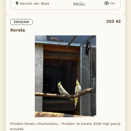
Havraň, okr. Most
RaViZu
11×
350 Kč
PRODÁM
Korela
Prodám Korelu chocholatou - Prodám 3x korela 2026 mají pevný
kroužek