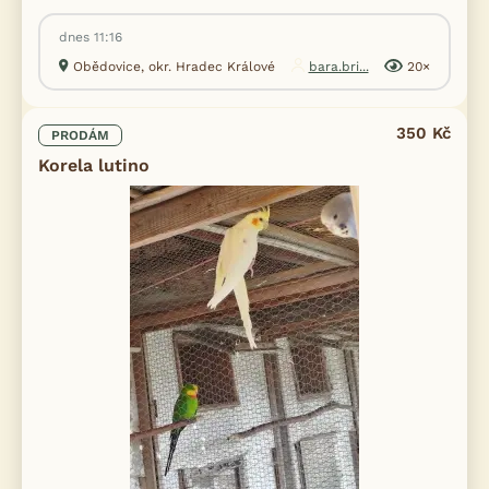
dnes 11:16
Obědovice, okr. Hradec Králové
bara.bri...
20×
350 Kč
PRODÁM
Korela lutino