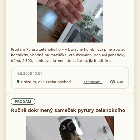
Prodám Pyruru zelenolícího - v barevné kombinaci pine apple,
kontaktní, vhodné na mazlíčka, kroužkováno, pohlaví geneticky
dáno, 2.500,- smlouva, krmení do začátku, již k odběru
4.8.2026 10:51
Brázdim, okr. Praha-východ
azchovat...
40×
PRODÁM
Ručně dokrmený sameček pyrury zelenolícího