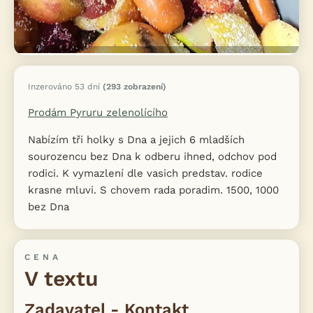
Inzerováno 53 dní
(293 zobrazení)
Prodám Pyruru zelenolícího
Nabízím tři holky s Dna a jejich 6 mladších
sourozencu bez Dna k odberu ihned, odchov pod
rodici. K vymazlení dle vasich predstav. rodice
krasne mluvi. S chovem rada poradim. 1500, 1000
bez Dna
CENA
V textu
Zadavatel - Kontakt