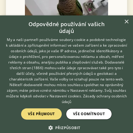
×
Odpovědné používání vašich
údajů
My a naši partneři používáme soubory cookie a podobné technologie
k ukládání a zpřístupnění informací ve vašem zařízení a ke zpracování
Prodám Pyruru zelenolícího - v přírodním vybarvení, štěpí do
osobních údajů, jako je vaše IP adresa, jedinečné identifikátory a
opalínu, kroužkováno, pohlaví rozborem DNA, kontaktní, ideální
údaje o prohlížení, pro personalizovanou reklamu a obsah, měření
na mazlíčka, již k odběru, 2.000,- smlouva, protokol DNA a
reklamy a obsahu, analýzu publika a zlepšování služeb.
Dodavatelé
krmení do začát...
třetích stran (1866)
mohou vaše údaje zpracovávat také pro tyto i
Hledáte zvířecího kamaráda?
další účely, včetně používání přesných údajů o geolokaci a
4.8.2026 10:39
Zdarma vám poradí
charakteristik zařízení. Vaše volby se vztahují pouze na tento web.
VETERINÁŘ ONLINE
Brázdim, okr. Praha-východ
azchovat...
45×
Někteří dodavatelé mohou místo souhlasu spoléhat na oprávněný
KONZULTOVAT S
zájem; máte právo vznést námitku v
Nastavení reklamy
. Svůj souhlas
VETERINÁŘEM
můžete kdykoli odvolat v
Nastavení cookies
.
Zásady ochrany osobních
údajů
Zobrazit více inzerátů (27)
VŠE PŘIJMOUT
VŠE ODMÍTNOUT
PŘIZPŮSOBIT
DISKUSE O PYRUROVI ZELENOLÍCÍM