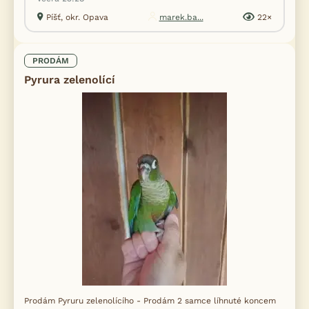
Píšť, okr. Opava
marek.ba...
22×
PRODÁM
Pyrura zelenolící
Prodám Pyruru zelenolícího - Prodám 2 samce líhnuté koncem