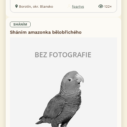
Borotín, okr. Blansko
fpartys
122×
SHÁNÍM
Sháním amazonka bělobřichého