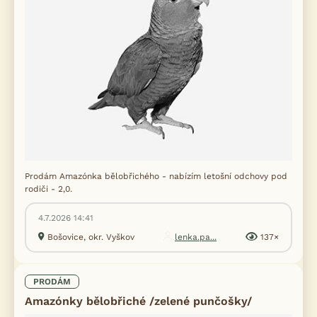
Prodám Amazónka bělobřichého - nabízím letošní odchovy pod
rodiči - 2,0.
4.7.2026 14:41
Bošovice, okr. Vyškov
lenka.pa...
137×
PRODÁM
Amazónky bělobřiché /zelené punčošky/