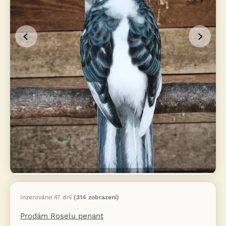
Inzerováno 47 dní
(314 zobrazení)
Prodám Roselu penant