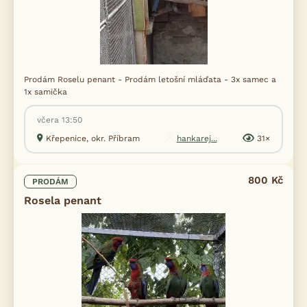
Prodám Roselu penant - Prodám letošní mláďata - 3x samec a
1x samička
včera 13:50
Křepenice, okr. Příbram
hankarej...
31×
800 Kč
PRODÁM
Rosela penant