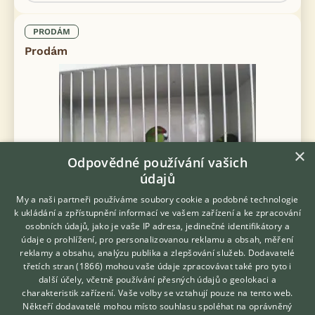
PRODÁM
Prodám
×
Odpovědné používání vašich
údajů
My a naši partneři používáme soubory cookie a podobné technologie
k ukládání a zpřístupnění informací ve vašem zařízení a ke zpracování
osobních údajů, jako je vaše IP adresa, jedinečné identifikátory a
Prodám Roselu penant - Prodám kakariky žlutočelé, kakariky
údaje o prohlížení, pro personalizovanou reklamu a obsah, měření
červenočelé, andulky, rosely penant, rosely pestré a holoubky
reklamy a obsahu, analýzu publika a zlepšování služeb.
Dodavatelé
diamantové.
třetích stran (1866)
mohou vaše údaje zpracovávat také pro tyto i
Hledáte zvířecího kamaráda?
další účely, včetně používání přesných údajů o geolokaci a
1.8.2026 09:14
Zdarma vám poradí
charakteristik zařízení. Vaše volby se vztahují pouze na tento web.
VETERINÁŘ ONLINE
Osek, okr. Rokycany
Papouch...
78×
Někteří dodavatelé mohou místo souhlasu spoléhat na oprávněný