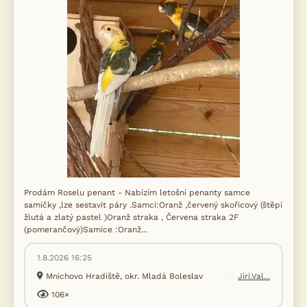
Prodám Roselu penant - Nabízím letošní penanty samce
samičky ,lze sestavit páry .Samci:Oranž ,červený skořicový (štěpí
žlutá a zlatý pastel )Oranž straka , Červena straka 2F
(pomerančový)Samice :Oranž...
1.8.2026 16:25
Mnichovo Hradiště, okr. Mladá Boleslav
Jiri.Val...
106×