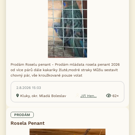
Prodám Roselu penant - Prodám mládata rosela penant 2026
od více párů dále kakariky žluté,modré straky Můžiu sestavit
chovný pár, vše kroužkované pouze volat
2.8.2026 15:03
Kluky, okr. Mladá Boleslav
Jiří Hen...
62×
PRODÁM
Rosela Penant