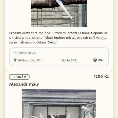
Prodám Alexandra malého - Prodám letošní 1.1 kobalt opalín HO
DF violet/ rec. Straka Pokud budete mít zájem, tak spíš volejte,
na e-mail neodpovídám. Děkuji
7.8.2026 10:46
Hořice, okr. Jičín
Michy868...
45×
1200 Kč
PRODÁM
Alexandr malý