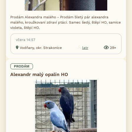
Prodám Alexandra malého - Prodám 5letý pár alexandra
malého, kroužkovaní zdraví ptáci. Samec šedý, štěpí HO, samice
violeta, štěpí HO.
včera 14:57
Vodňany, okr. Strakonice
latr
29×
PRODÁM
Alexandr malý opalín HO