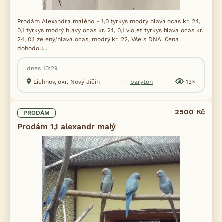
Prodám Alexandra malého - 1,0 tyrkys modrý hlava ocas kr. 24,
0,1 tyrkys modrý hlavy ocas kr. 24, 0,1 violet tyrkys hlava ocas kr.
24, 0,1 zelený/hlava ocas, modrý kr. 22, Vše s DNA. Cena
dohodou...
dnes 10:29
Lichnov, okr. Nový Jičín
baryton
13×
2500 Kč
PRODÁM
Prodám 1,1 alexandr malý