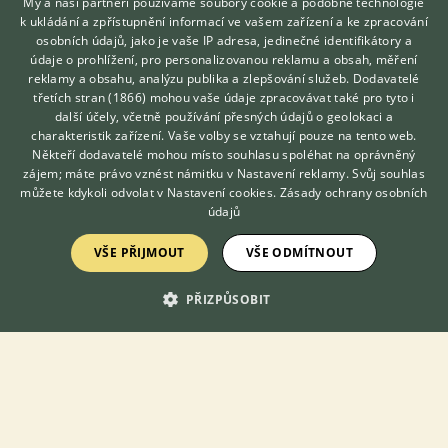
My a naši partneři používáme soubory cookie a podobné technologie
Alexandr malý
k ukládání a zpřístupnění informací ve vašem zařízení a ke zpracování
29.7.2018 12:43
47
reakcí
osobních údajů, jako je vaše IP adresa, jedinečné identifikátory a
údaje o prohlížení, pro personalizovanou reklamu a obsah, měření
Alexandři - celoroční chov venku
reklamy a obsahu, analýzu publika a zlepšování služeb.
Dodavatelé
třetích stran (1866)
mohou vaše údaje zpracovávat také pro tyto i
11.1.2021 18:13
11
reakcí
Hledáte zvířecího kamaráda?
další účely, včetně používání přesných údajů o geolokaci a
Zdarma vám poradí
charakteristik zařízení. Vaše volby se vztahují pouze na tento web.
VETERINÁŘ ONLINE
Alexandr malý H.O.
Někteří dodavatelé mohou místo souhlasu spoléhat na oprávněný
KONZULTOVAT S
15.6.2018 13:34
39
reakcí
zájem; máte právo vznést námitku v
Nastavení reklamy
. Svůj souhlas
VETERINÁŘEM
můžete kdykoli odvolat v
Nastavení cookies
.
Zásady ochrany osobních
údajů
Alexandr malý - cena
15.7.2019 05:02
7
reakcí
VŠE PŘIJMOUT
VŠE ODMÍTNOUT
Alexandr malý
PŘIZPŮSOBIT
30.8.2021 22:02
11
reakcí
Chovatel z Chynorian
9.2.2020 17:36
9
reakcí