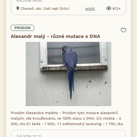
6.8.2026 09:50
Choceň, okr. Ústí nad Orlicí
orbiit
612×
PRODÁM
Alexandr malý - různé mutace s DNA
Prodám Alexandra malého - Prodám tyto mutace alexandrů
malých, vše kroužkováno, ve 100% stavu s DNA. 3.0 violeta - 2
000,-/ks 0.1 šedá - 1 500,- 1.1 světlemodrý lacewing - 1 700,-/ks.
5.8.2026 21:21