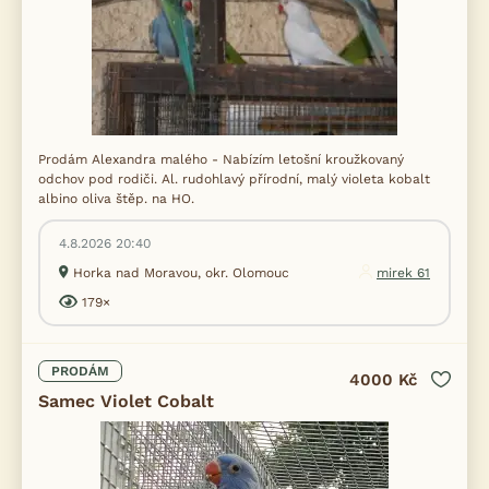
Prodám Alexandra malého - Nabízím letošní kroužkovaný
odchov pod rodiči. Al. rudohlavý přírodní, malý violeta kobalt
albino oliva štěp. na HO.
4.8.2026 20:40
Horka nad Moravou, okr. Olomouc
mirek 61
179×
PRODÁM
4000 Kč
Samec Violet Cobalt