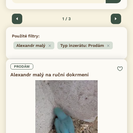
Předchozí
1 / 3
Další
Použité filtry:
Alexandr malý
Typ inzerátu: Prodám
PRODÁM
Alexandr malý na ruční dokrmení