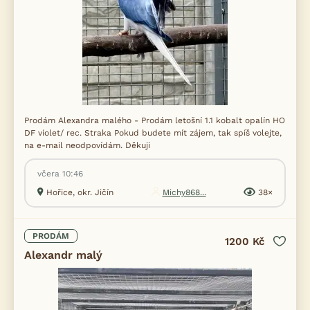
Prodám Alexandra malého - Prodám letošní 1.1 kobalt opalín HO
DF violet/ rec. Straka Pokud budete mít zájem, tak spíš volejte,
na e-mail neodpovídám. Děkuji
včera 10:46
Hořice, okr. Jičín
Michy868...
38×
PRODÁM
1200 Kč
Alexandr malý