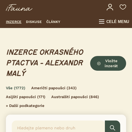
CELÉ MENU
INZERCE
DISKUSE
ČLÁNKY
INZERCE OKRASNÉHO
Vložte
PTACTVA - ALEXANDR
inzerát
MALÝ
Vše
(1772)
Američtí papoušci
(343)
Asijští papoušci
(171)
Australští papoušci
(846)
»
Další podkategorie