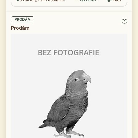
Vrbičany, okr. Litoměřice
zakradek
788×
PRODÁM
Prodám