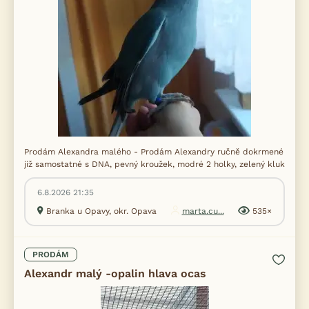
Prodám Alexandra malého - Prodám Alexandry ručně dokrmené
již samostatné s DNA, pevný kroužek, modré 2 holky, zelený kluk
6.8.2026 21:35
Branka u Opavy, okr. Opava
marta.cu...
535×
PRODÁM
Alexandr malý -opalin hlava ocas