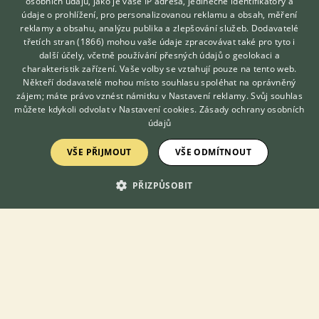
osobních údajů, jako je vaše IP adresa, jedinečné identifikátory a
údaje o prohlížení, pro personalizovanou reklamu a obsah, měření
3.8.2026 21:05
reklamy a obsahu, analýzu publika a zlepšování služeb.
Dodavatelé
Rajhrad, okr. Brno-venkov
Jitini@s...
63×
třetích stran (1866)
mohou vaše údaje zpracovávat také pro tyto i
Hledáte zvířecího kamaráda?
další účely, včetně používání přesných údajů o geolokaci a
Zdarma vám poradí
charakteristik zařízení. Vaše volby se vztahují pouze na tento web.
VETERINÁŘ ONLINE
PRODÁM
Někteří dodavatelé mohou místo souhlasu spoléhat na oprávněný
KONZULTOVAT S
zájem; máte právo vznést námitku v
Nastavení reklamy
. Svůj souhlas
Prodám
VETERINÁŘEM
můžete kdykoli odvolat v
Nastavení cookies
.
Zásady ochrany osobních
údajů
VŠE PŘIJMOUT
VŠE ODMÍTNOUT
PŘIZPŮSOBIT