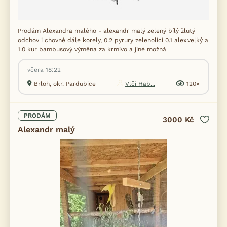
Prodám Alexandra malého - alexandr malý zelený bílý žlutý
odchov i chovné dále korely, 0.2 pyrury zelenolící 0.1 alex.velký a
1.0 kur bambusový výměna za krmivo a jiné možná
včera 18:22
Brloh, okr. Pardubice
Vlčí Hab...
120×
PRODÁM
3000 Kč
Alexandr malý