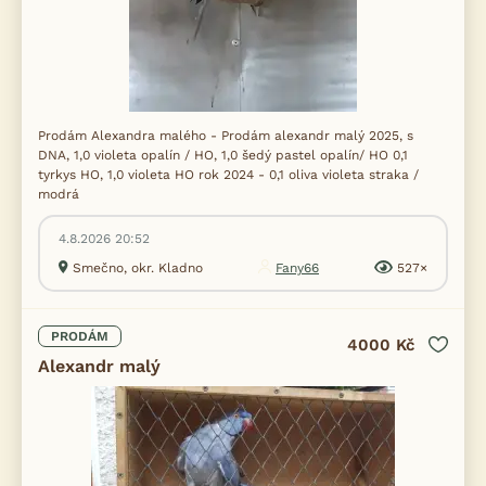
Prodám Alexandra malého - Prodám alexandr malý 2025, s
DNA, 1,0 violeta opalín / HO, 1,0 šedý pastel opalín/ HO 0,1
tyrkys HO, 1,0 violeta HO rok 2024 - 0,1 oliva violeta straka /
modrá
4.8.2026 20:52
Smečno, okr. Kladno
Fany66
527×
PRODÁM
4000 Kč
Alexandr malý