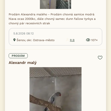
Prodám Alexandra malého - Prodám chovná samice modrá
hlava ocas 2000kc, dále chovný samec dunn fallow tyrkys a
chovný pár recesivních strak
5.8.2026 08:12
Šenov, okr. Ostrava-město
R.B
107×
PRODÁM
Alexandr malý