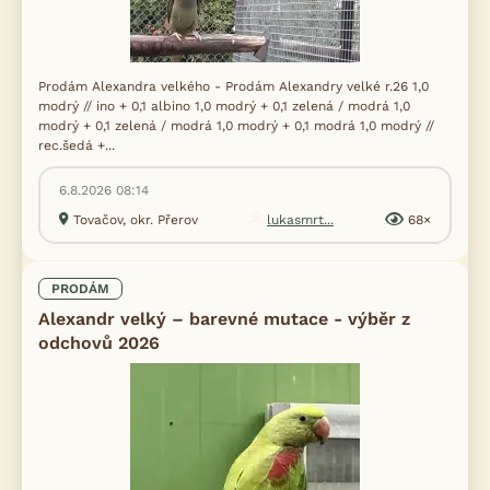
Prodám Alexandra velkého - Prodám Alexandry velké r.26 1,0
modrý // ino + 0,1 albino 1,0 modrý + 0,1 zelená / modrá 1,0
modrý + 0,1 zelená / modrá 1,0 modrý + 0,1 modrá 1,0 modrý //
rec.šedá +...
6.8.2026 08:14
Tovačov, okr. Přerov
lukasmrt...
68×
PRODÁM
Alexandr velký – barevné mutace - výběr z
odchovů 2026