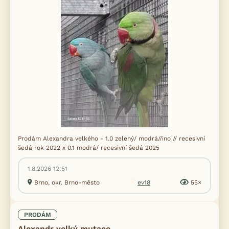
Prodám Alexandra velkého - 1.0 zelený/ modrá//ino // recesivní
šedá rok 2022 x 0.1 modrá/ recesivní šedá 2025
1.8.2026 12:51
Brno, okr. Brno-město
ev18
55×
PRODÁM
Alexandr velký mutace