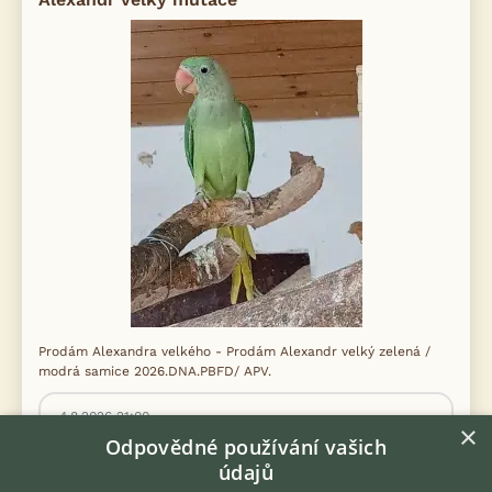
Prodám Alexandra velkého - Prodám Alexandr velký zelená /
modrá samice 2026.DNA.PBFD/ APV.
4.8.2026 21:00
×
Odpovědné používání vašich
Rokytnice, okr. Přerov
fik23473
83×
údajů