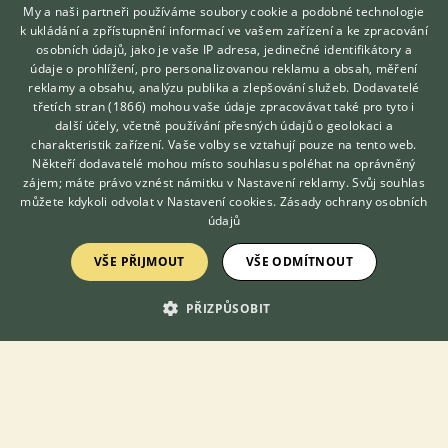
My a naši partneři používáme soubory cookie a podobné technologie
k ukládání a zpřístupnění informací ve vašem zařízení a ke zpracování
osobních údajů, jako je vaše IP adresa, jedinečné identifikátory a
Zobrazit více inzerátů (39)
údaje o prohlížení, pro personalizovanou reklamu a obsah, měření
reklamy a obsahu, analýzu publika a zlepšování služeb.
Dodavatelé
třetích stran (1866)
mohou vaše údaje zpracovávat také pro tyto i
Hledáte zvířecího kamaráda?
DISKUSE O ALEXANDROVI VELKÉM
další účely, včetně používání přesných údajů o geolokaci a
Zdarma vám poradí
charakteristik zařízení. Vaše volby se vztahují pouze na tento web.
VETERINÁŘ ONLINE
Někteří dodavatelé mohou místo souhlasu spoléhat na oprávněný
Téma
KONZULTOVAT S
zájem; máte právo vznést námitku v
Nastavení reklamy
. Svůj souhlas
VETERINÁŘEM
můžete kdykoli odvolat v
Nastavení cookies
.
Zásady ochrany osobních
údajů
Krádež
12.6.2020 06:31
14
reakcí
VŠE PŘIJMOUT
VŠE ODMÍTNOUT
Alexander veľký misty - cena?
PŘIZPŮSOBIT
13.4.2018 21:28
7
reakcí
Pletivo
3.4.2019 16:40
6
reakcí
Alexand velký klec