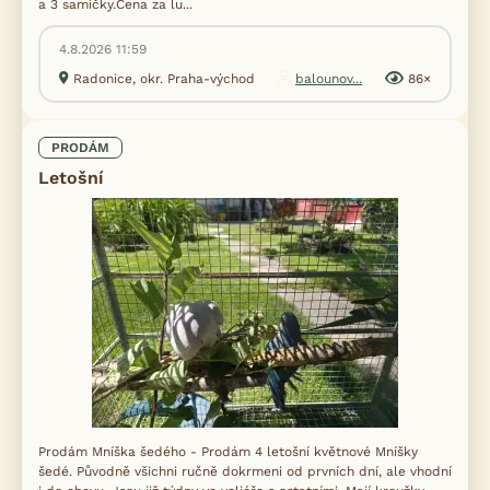
a 3 samičky.Cena za lu...
4.8.2026 11:59
Radonice, okr. Praha-východ
balounov...
86×
PRODÁM
Letošní
Prodám Mníška šedého - Prodám 4 letošní květnové Mníšky
šedé. Původně všichni ručně dokrmeni od prvních dní, ale vhodní