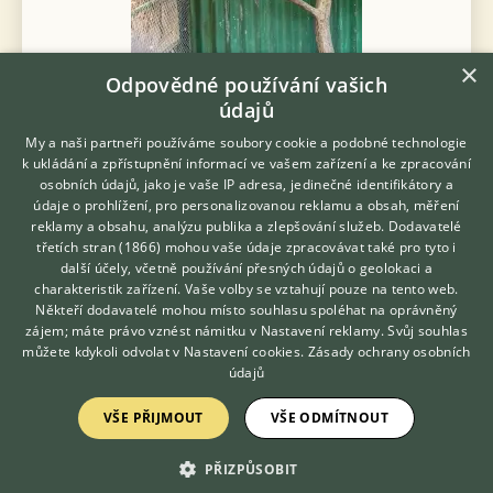
×
Odpovědné používání vašich
údajů
Prodám Mníška šedého - Prodám letošní mníšky šedé - modré
My a naši partneři používáme soubory cookie a podobné technologie
2000 Kč, zelené 1200 Kč.
k ukládání a zpřístupnění informací ve vašem zařízení a ke zpracování
osobních údajů, jako je vaše IP adresa, jedinečné identifikátory a
31.7.2026 18:03
údaje o prohlížení, pro personalizovanou reklamu a obsah, měření
Hlohovčice, okr. Domažlice
camila.n...
71×
reklamy a obsahu, analýzu publika a zlepšování služeb.
Dodavatelé
třetích stran (1866)
mohou vaše údaje zpracovávat také pro tyto i
Hledáte zvířecího kamaráda?
další účely, včetně používání přesných údajů o geolokaci a
Zdarma vám poradí
charakteristik zařízení. Vaše volby se vztahují pouze na tento web.
VETERINÁŘ ONLINE
Někteří dodavatelé mohou místo souhlasu spoléhat na oprávněný
Zobrazit více inzerátů (43)
KONZULTOVAT S
zájem; máte právo vznést námitku v
Nastavení reklamy
. Svůj souhlas
VETERINÁŘEM
můžete kdykoli odvolat v
Nastavení cookies
.
Zásady ochrany osobních
údajů
DISKUSE O MNÍŠKOVI ŠEDÉM
VŠE PŘIJMOUT
VŠE ODMÍTNOUT
Téma
PŘIZPŮSOBIT