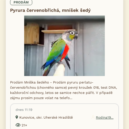
PRODÁM
Pyrura červenobřichá, mníšek šedý
Prodám Mníška šedého - Prodám pyruru perlatu-
červenobřichou (chovného samce) pevný kroužek 016, test DNA,
každoroční odchovy, letos se samice nechce pářit. V případě
zájmu prosím pouze volat na telefo...
dnes 11:19
Kunovice, okr. Uherské Hradiště
Rodina19...
21×