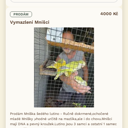
4000 Kč
PRODÁM
Vymazlení Mníšci
Prodám Mníška šedého lutino - Ručně dokrmené,ochočené
mladé Mníšky ,vhodné určitě na mazlíka,ale i do chovu.Mníšci
mají DNA a pevný kroužek.Lutino jsou 3 samci a ostatní 1 samec