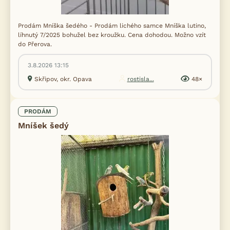
Prodám Mníška šedého - Prodám lichého samce Mníška lutino,
líhnutý 7/2025 bohužel bez kroužku. Cena dohodou. Možno vzít
do Přerova.
3.8.2026 13:15
Skřipov, okr. Opava
rostisla...
48×
PRODÁM
Mníšek šedý