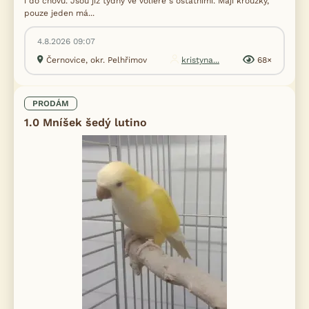
i do chovu. Jsou již týdny ve voliéře s ostatními. Mají kroužky,
pouze jeden má...
4.8.2026 09:07
Černovice, okr. Pelhřimov
kristyna...
68×
PRODÁM
1.0 Mníšek šedý lutino