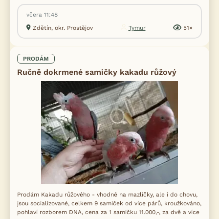
včera 11:48
Zdětín, okr. Prostějov
Tymur
51×
PRODÁM
Ručně dokrmené samičky kakadu růžový
Prodám Kakadu růžového - vhodné na mazlíčky, ale i do chovu,
jsou socializované, celkem 9 samiček od více párů, kroužkováno,
pohlaví rozborem DNA, cena za 1 samičku 11.000,-, za dvě a více