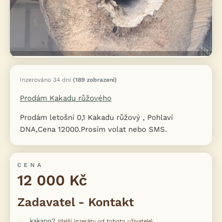
Inzerováno 34 dní
(189 zobrazení)
Prodám Kakadu růžového
Prodám letošní 0,1 Kakadu růžový , Pohlaví
DNA,Cena 12000.Prosím volat nebo SMS.
CENA
12 000 Kč
Zadavatel - Kontakt
kakapo2
(další inzeráty od tohoto uživatele)