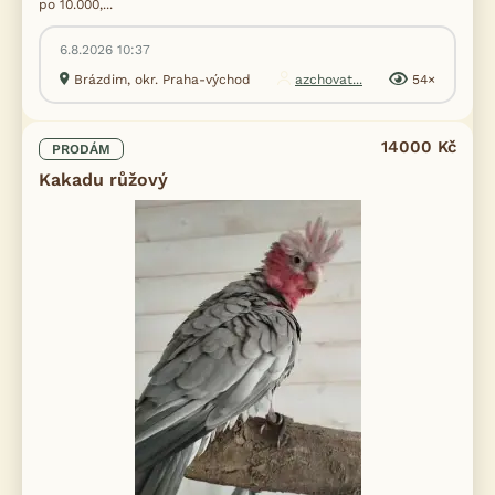
po 10.000,...
6.8.2026 10:37
Brázdim, okr. Praha-východ
azchovat...
54×
14000 Kč
PRODÁM
Kakadu růžový