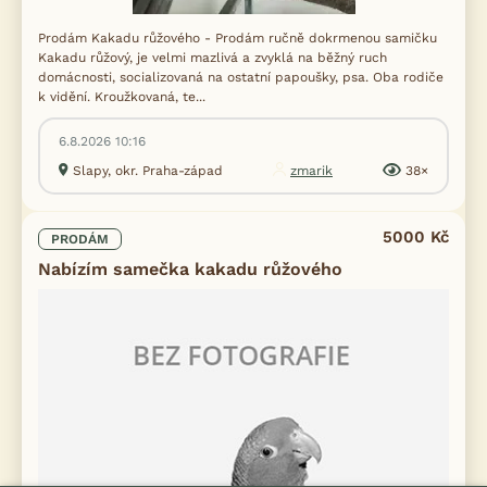
Prodám Kakadu růžového - Prodám ručně dokrmenou samičku
Kakadu růžový, je velmi mazlivá a zvyklá na běžný ruch
domácnosti, socializovaná na ostatní papoušky, psa. Oba rodiče
k vidění. Kroužkovaná, te...
6.8.2026 10:16
Slapy, okr. Praha-západ
zmarik
38×
5000 Kč
PRODÁM
Nabízím samečka kakadu růžového