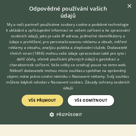
×
Odpovědné používání vašich
údajů
My a naši partneři používáme soubory cookie a podobné technologie
k ukládání a zpřístupnění informací ve vašem zařízení a ke zpracování
osobních údajů, jako je vaše IP adresa, jedinečné identifikátory a
údaje o prohlížení, pro personalizovanou reklamu a obsah, měření
reklamy a obsahu, analýzu publika a zlepšování služeb.
Dodavatelé
třetích stran (1866)
mohou vaše údaje zpracovávat také pro tyto i
Hledáte zvířecího kamaráda?
další účely, včetně používání přesných údajů o geolokaci a
Zdarma vám poradí
charakteristik zařízení. Vaše volby se vztahují pouze na tento web.
Prodám Kakadu růžového - Nabízím loňského kluka do chovu
VETERINÁŘ ONLINE
Někteří dodavatelé mohou místo souhlasu spoléhat na oprávněný
nebo na mazla. Byl ručně dokrmen, ale pak ve voliéře. Má lehce
KONZULTOVAT S
zájem; máte právo vznést námitku v
Nastavení reklamy
. Svůj souhlas
povislé křídlo, ale létá a je jinak naprosto v pořádku.
VETERINÁŘEM
můžete kdykoli odvolat v
Nastavení cookies
.
Zásady ochrany osobních
údajů
4.8.2026 21:13
Praha, okr. Hlavní město Praha
Ronysek
34×
VŠE PŘIJMOUT
VŠE ODMÍTNOUT
PŘIZPŮSOBIT
Zobrazit více inzerátů (48)