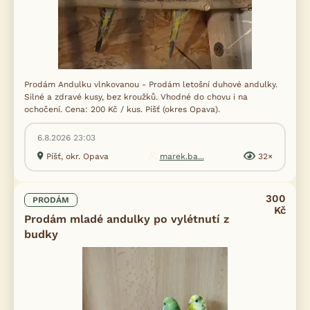
Prodám Andulku vlnkovanou - Prodám letošní duhové andulky.
Silné a zdravé kusy, bez kroužků. Vhodné do chovu i na
ochočení. Cena: 200 Kč / kus. Píšť (okres Opava).
6.8.2026 23:03
Píšť, okr. Opava
marek.ba...
32×
300
PRODÁM
Kč
Prodám mladé andulky po vylétnutí z
budky