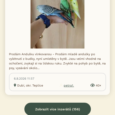
Prodám Andulku vlnkovanou - Prodám mladé andulky po
vylétnutí z budky, nyní umístěny v bytě. Jsou velmi vhodné na
ochočení, zvykají si na lidskou ruku. Zvyklé na pohyb po bytě, na
psy, vysávání okolo...
6.8.2026 11:57
Dubí, okr. Teplice
petra1.
40×
Zobrazit více inzerátů (156)