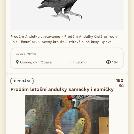
Prodám Andulku vlnkovanou - Prodám Andulky čisté přírodni
linie, líhnutí 4/26 ,pevný kroužek, zdravé silné kusy. Opava
včera 20:16
Opava, okr. Opava
luigi.mo...
16×
150
PRODÁM
Kč
Prodám letošní andulky samečky i samičky