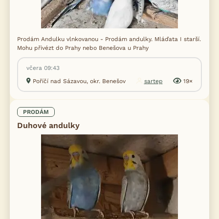
Prodám Andulku vlnkovanou - Prodám andulky. Mláďata I starší.
Mohu přivézt do Prahy nebo Benešova u Prahy
včera 09:43
Poříčí nad Sázavou, okr. Benešov
sartep
19×
PRODÁM
Duhové andulky