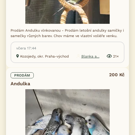
Prodám Andulku vlnkovanou - Prodám letošní andulky samičky i
samečky různých barev. Chov máme ve vlastní voliéře venku.
včera 17:44
Kozojedy, okr. Praha-východ
Blanka a...
21×
200 Kč
PRODÁM
Andulka