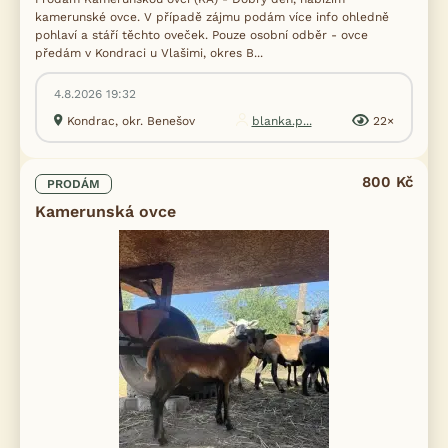
kamerunské ovce. V případě zájmu podám více info ohledně
pohlaví a stáří těchto oveček. Pouze osobní odběr - ovce
předám v Kondraci u Vlašimi, okres B...
4.8.2026 19:32
Kondrac, okr. Benešov
blanka.p...
22×
800 Kč
PRODÁM
Kamerunská ovce