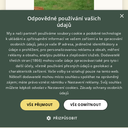
×
Odpovědné používání vašich
údajů
My a naši partneři používáme soubory cookie a podobné technologie
k ukládání a zpřístupnění informací ve vašem zařízení a ke zpracování
osobních údajů, jako je vaše IP adresa, jedinečné identifikátory a
údaje o prohlížení, pro personalizovanou reklamu a obsah, měření
Prodám Kamerunskou ovci (KA) - Prodám, ruším chov ovce
reklamy a obsahu, analýzu publika a zlepšování služeb.
Dodavatelé
kamerunské 1×beran,4×ovce +2 jehňata týdenní cena 5,000 za
třetích stran (1866)
mohou vaše údaje zpracovávat také pro tyto i
Hledáte zvířecího kamaráda?
vše, zájemci pište SMS ozvu se málokdy jsem na telefonu dík.
další účely, včetně používání přesných údajů o geolokaci a
Zdarma vám poradí
charakteristik zařízení. Vaše volby se vztahují pouze na tento web.
VETERINÁŘ ONLINE
24.7.2026 12:13
Někteří dodavatelé mohou místo souhlasu spoléhat na oprávněný
KONZULTOVAT S
zájem; máte právo vznést námitku v
Stružnice, okr. Česká Lípa
Nastavení reklamy
klimesbo...
. Svůj souhlas
70×
VETERINÁŘEM
můžete kdykoli odvolat v
Nastavení cookies
.
Zásady ochrany osobních
údajů
VŠE PŘIJMOUT
VŠE ODMÍTNOUT
Zobrazit více inzerátů (22)
PŘIZPŮSOBIT
DISKUSE O KAMERUNSKÉ OVCI (KA)