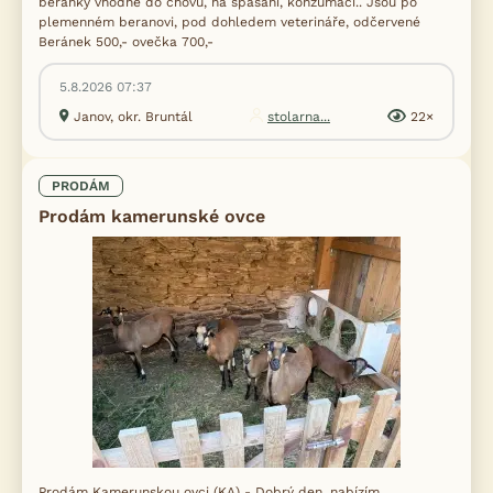
beránky vhodné do chovu, na spásání, konzumaci.. Jsou po
plemenném beranovi, pod dohledem veterináře, odčervené
Beránek 500,- ovečka 700,-
5.8.2026 07:37
Janov, okr. Bruntál
stolarna...
22×
PRODÁM
Prodám kamerunské ovce
Prodám Kamerunskou ovci (KA) - Dobrý den, nabízím