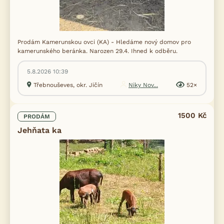
Prodám Kamerunskou ovci (KA) - Hledáme nový domov pro
kamerunského beránka. Narozen 29.4. Ihned k odběru.
5.8.2026 10:39
Třebnouševes, okr. Jičín
Niky Nov...
52×
1500 Kč
PRODÁM
Jehňata ka