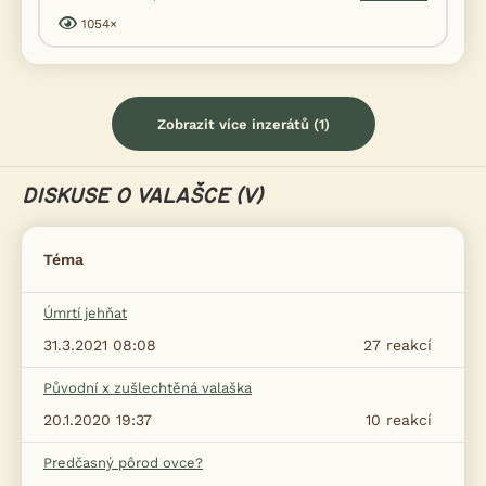
1054×
Zobrazit více inzerátů (1)
DISKUSE O VALAŠCE (V)
Téma
Úmrtí jehňat
31.3.2021 08:08
27
reakcí
Původní x zušlechtěná valaška
20.1.2020 19:37
10
reakcí
Predčasný pôrod ovce?