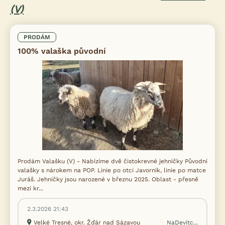
(V)
PRODÁM
100% valaška původní
Prodám Valašku (V) - Nabízíme dvě čistokrevné jehničky Původní
valašky s nárokem na POP. Linie po otci Javorník, linie po matce
Juráš. Jehničky jsou narozené v březnu 2025. Oblast - přesně
mezi kr...
2.3.2026 21:43
Velké Tresné, okr. Žďár nad Sázavou
NaDevitc...