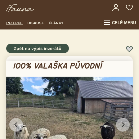
CELÉ MENU
INZERCE
DISKUSE
ČLÁNKY
Zpět na výpis inzerátů
100% VALAŠKA PŮVODNÍ