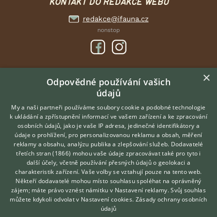
KONTAKT DO REDAKCE WEBU
redakce@ifauna.cz
nonstop
×
DOMOVSKÁ STRÁNKA
Odpovědné používání vašich
údajů
INZERCE
DISKUSE
My a naši partneři používáme soubory cookie a podobné technologie
k ukládání a zpřístupnění informací ve vašem zařízení a ke zpracování
ČLÁNKY
osobních údajů, jako je vaše IP adresa, jedinečné identifikátory a
údaje o prohlížení, pro personalizovanou reklamu a obsah, měření
O nás
reklamy a obsahu, analýzu publika a zlepšování služeb.
Dodavatelé
třetích stran (1866)
mohou vaše údaje zpracovávat také pro tyto i
Kontakt
Hledáte zvířecího kamaráda?
další účely, včetně používání přesných údajů o geolokaci a
Zdarma vám poradí
Možnosti zvýraznění inzerátů
charakteristik zařízení. Vaše volby se vztahují pouze na tento web.
VETERINÁŘ ONLINE
Podmínky užití
Někteří dodavatelé mohou místo souhlasu spoléhat na oprávněný
KONZULTOVAT S
zájem; máte právo vznést námitku v
Nastavení reklamy
. Svůj souhlas
Zpracování osobních údajů
VETERINÁŘEM
můžete kdykoli odvolat v
Nastavení cookies
.
Zásady ochrany osobních
údajů