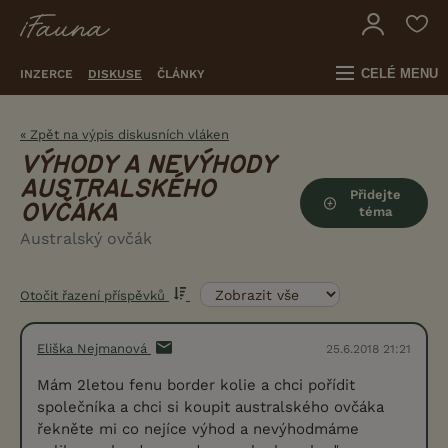
CELÉ MENU
INZERCE
DISKUSE
ČLÁNKY
« Zpět na výpis diskusních vláken
VÝHODY A NEVÝHODY
AUSTRALSKÉHO
Přidejte
OVČÁKA
téma
Australský ovčák
Otočit řazení příspěvků
Eliška Nejmanová
25.6.2018 21:21
Mám 2letou fenu border kolie a chci pořídit
společníka a chci si koupit australského ovčáka
řekněte mi co nejíce výhod a nevýhodmáme