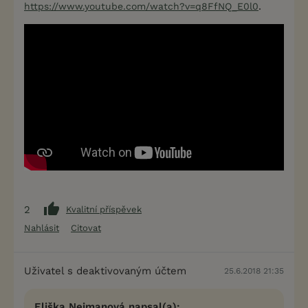
.
https://www.youtube.com/watch?v=q8FfNQ_E0l0
2
Kvalitní příspěvek
Nahlásit
Citovat
Uživatel s deaktivovaným účtem
25.6.2018 21:35
Eliška Nejmanová napsal(a):