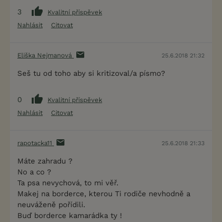
3
Kvalitní příspěvek
Nahlásit
Citovat
Eliška Nejmanová
25.6.2018 21:32
Seš tu od toho aby si kritizoval/a písmo?
0
Kvalitní příspěvek
Nahlásit
Citovat
rapotacka11
25.6.2018 21:33
Máte zahradu ?
No a co ?
Ta psa nevychová, to mi věř.
Makej na borderce, kterou Ti rodiče nevhodně a
neuváženě pořídili.
Buď borderce kamarádka ty !