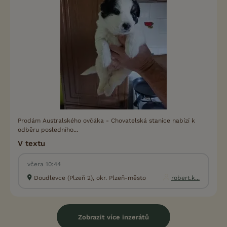
Prodám Australského ovčáka - Chovatelská stanice nabízí k
odběru posledního...
V textu
včera 10:44
Doudlevce (Plzeň 2), okr. Plzeň-město
robert.k...
Zobrazit více inzerátů