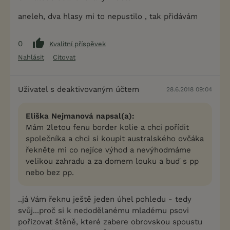
aneleh, dva hlasy mi to nepustilo , tak přidávám
0
Kvalitní příspěvek
Nahlásit
Citovat
Uživatel s deaktivovaným účtem
28.6.2018 09:04
Eliška Nejmanová napsal(a):
Mám 2letou fenu border kolie a chci pořídit
společníka a chci si koupit australského ovčáka
řekněte mi co nejíce výhod a nevýhodmáme
velikou zahradu a za domem louku a buď s pp
nebo bez pp.
..já Vám řeknu ještě jeden úhel pohledu - tedy
svůj...proč si k nedodělanému mladému psovi
pořizovat štěně, které zabere obrovskou spoustu