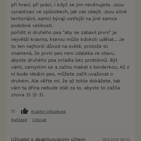
při hraní, při práci, i když se jim nevěnujete. Jsou
vynalézaví ve způsobech, jak vás obejít. Jsou silně
teritoriální, samci bývají ostřejší na jiné samce
podobné velikosti.
pořídit si druhého psa "aby se zabavil první" je
největší kravina, kterou může kdokoli udělat... Je
to ten nejhorší důvod na světě, protože to
znamená, že první pes není zdaleka ve stavu,
abyste druhého psa zvládla bez problémů. Být
vámi, zamyslím se a začnu makat s borderkou, Až z
ní bude ideální pes, můžete začít uvažovat o
druhém. Ale věřte mi, že až tohle dokážete, tak
vám ta dřina nebude stát za to, abyste to zažila
znova :D :D :D.
11
Kvalitní příspěvek
Nahlásit
Citovat
Uživatel s deaktivovaným účtem
28.6.2018 08:42