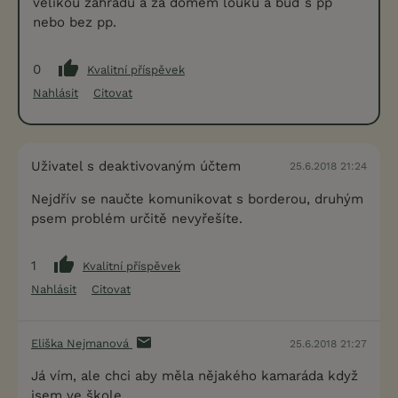
velikou zahradu a za domem louku a buď s pp
nebo bez pp.
0
Kvalitní příspěvek
Nahlásit
Citovat
Uživatel s deaktivovaným účtem
25.6.2018 21:24
Nejdřív se naučte komunikovat s borderou, druhým
psem problém určitě nevyřešíte.
1
Kvalitní příspěvek
Nahlásit
Citovat
Eliška Nejmanová
25.6.2018 21:27
Já vím, ale chci aby měla nějakého kamaráda když
jsem ve škole.