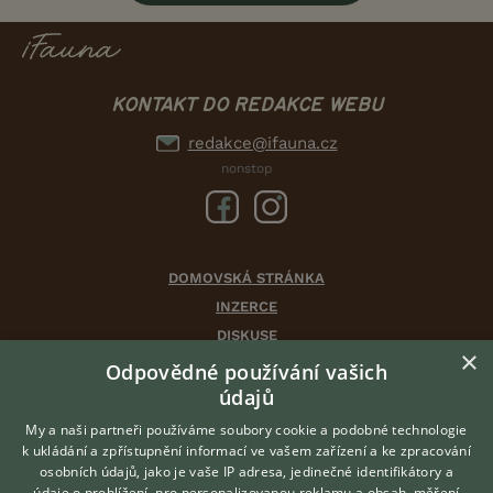
KONTAKT DO REDAKCE WEBU
redakce@ifauna.cz
nonstop
DOMOVSKÁ STRÁNKA
INZERCE
DISKUSE
×
ČLÁNKY
Odpovědné používání vašich
údajů
CHOVATELSKÉ STANICE
ATLAS
My a naši partneři používáme soubory cookie a podobné technologie
k ukládání a zpřístupnění informací ve vašem zařízení a ke zpracování
VÝBĚR VHODNÉHO PLEMENE
osobních údajů, jako je vaše IP adresa, jedinečné identifikátory a
údaje o prohlížení, pro personalizovanou reklamu a obsah, měření