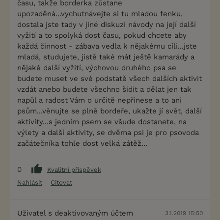
času, takže borderka zůstane
upozaděná...vychutnávejte si tu mladou fenku,
dostala jste tady v jiné diskuzi návody na její další
vyžití a to spolyká dost času, pokud chcete aby
každá činnost - zábava vedla k nějakému cíli...jste
mladá, studujete, jistě také mát ještě kamarády a
nějaké další vyžití, výchovou druhého psa se
budete muset ve své podstatě všech dalších aktivit
vzdát anebo budete všechno šidit a dělat jen tak
napůl a radost Vám o určitě nepřinese a to ani
psům...věnujte se plně bordeře, ukažte jí svět, další
aktivity...s jedním psem se všude dostanete, na
výlety a další aktivity, se dvěma psi je pro psovoda
začátečníka tohle dost velká zátěž...
0
Kvalitní příspěvek
Nahlásit
Citovat
Uživatel s deaktivovaným účtem
3.1.2019 15:50