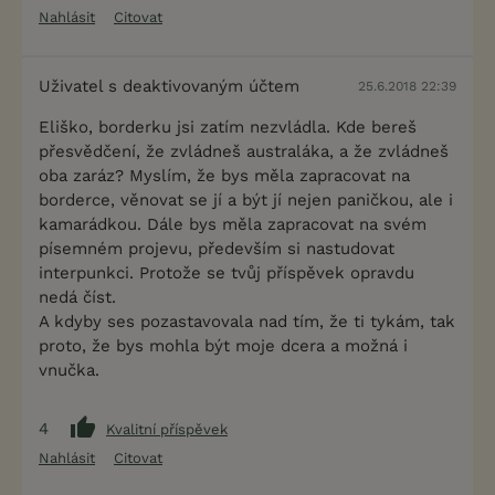
Nahlásit
Citovat
Uživatel s deaktivovaným účtem
25.6.2018 22:39
Eliško, borderku jsi zatím nezvládla. Kde bereš
přesvědčení, že zvládneš australáka, a že zvládneš
oba zaráz? Myslím, že bys měla zapracovat na
borderce, věnovat se jí a být jí nejen paničkou, ale i
kamarádkou. Dále bys měla zapracovat na svém
písemném projevu, především si nastudovat
interpunkci. Protože se tvůj příspěvek opravdu
nedá číst.
A kdyby ses pozastavovala nad tím, že ti tykám, tak
proto, že bys mohla být moje dcera a možná i
vnučka.
4
Kvalitní příspěvek
Nahlásit
Citovat