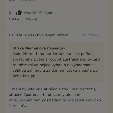
0
Kvalitní příspěvek
Nahlásit
Citovat
Uživatel s deaktivovaným účtem
25.6.2018 21:30
Eliška Nejmanová napsal(a):
Mám 2letou fenu border kolie a chci pořídit
společníka a chci si koupit australského ovčáka
řekněte mi co nejíce výhod a nevýhodmáme
velikou zahradu a za domem louku a buď s pp
nebo bez pp.
...měla by jste udělat něco s tou úpravou textu,
strašně špatně se to čte...tedy alespoň
mně...rovněž tam postrádám to kouzelné slovíčko
"prosím"...