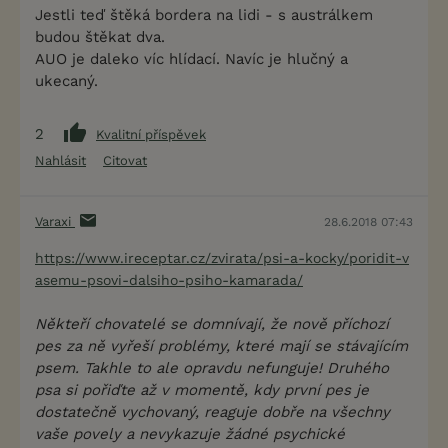
Jestli teď štěká bordera na lidi - s austrálkem
budou štěkat dva.
AUO je daleko víc hlídací. Navíc je hlučný a
ukecaný.
2
Kvalitní příspěvek
Nahlásit
Citovat
Varaxi
28.6.2018 07:43
https://www.ireceptar.cz/zvirata/psi-a-kocky/poridit-v
asemu-psovi-dalsiho-psiho-kamarada/
Někteří chovatelé se domnívají, že nově příchozí
pes za ně vyřeší problémy, které mají se stávajícím
psem. Takhle to ale opravdu nefunguje! Druhého
psa si pořiďte až v momentě, kdy první pes je
dostatečně vychovaný, reaguje dobře na všechny
vaše povely a nevykazuje žádné psychické