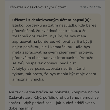
Uživatel s deaktivovaným účtem
27.6.2018 17:02
Uživatel s deaktivovaným účtem napsal(a):
Eliško, borderku jsi zatím nezvládla. Kde bereš
přesvědčení, že zvládneš australáka, a že
zvládneš oba zaráz? Myslím, že bys měla
zapracovat na borderce, věnovat se jí a být jí
nejen paničkou, ale i kamarádkou. Dále bys
měla zapracovat na svém písemném projevu,
především si nastudovat interpunkci. Protože
se tvůj příspěvek opravdu nedá číst.
A kdyby ses pozastavovala nad tím, že ti
tykám, tak proto, že bys mohla být moje dcera
a možná i vnučka.
Asi tak : Jedna hračka se pokazila, koupíme novou.
Zadavatelce : Když pořídíš druhou fenu, nemusí se
snášet. Když pořídíš psa - jak budeš oddělovat v
době hárání ?