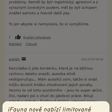
problémy. Neměl by být majetnický, agresivní a s
výrazným loveckým pudem, měl by být schopen
snášet samotu a hlavně další psy.
To jen abyste si nemyslela, že si vymýšlíme.
1
Kvalitní příspěvek
Nahlásit
Citovat
aneleh
28.6.2018 08:26
Nezvládla-li jste borderku, která je na běžnou
výchovu daleko snazší, aussíka silně
nedoporučuju... Mám aussíků osm, takže si snad
můžu dovolit trošku zhodnocení jejich povahy.
Vezmu to od toho pozitivního - jsou to super akční,
živí, nadaní psi s chutí do jakékoli práce. Milují
pohyb a aktivitu. Špičkově hlídají, výborně pasou,
jsou to skvělí rodinní psi.
iFauna nově nabízí limitované