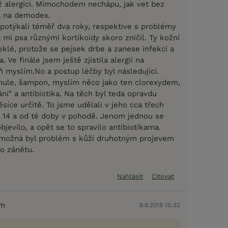
ž alergici. Mimochodem nechápu, jak vet bez
el na demodex.
 potýkali téměř dva roky, respektive s problémy
t mi psa různými kortikoidy skoro zničil. Ty kožní
eklé, protože se pejsek drbe a zanese infekci a
. Ve finále jsem ještě zjistila alergii na
ň myslím.No a postup léčby byl následující.
anule, šampon, myslím něco jako ten clorexydem,
ání" a antibiotika. Na těch byl teda opravdu
íce určitě. To jsme udělali v jeho cca třech
u 14 a od té doby v pohodě. Jenom jednou se
jevilo, a opět se to spravilo antibiotikama.
, možná byl problém s kůží druhotným projevem
ho zánětu.
Nahlásit
Citovat
em
8.8.2018 15:32