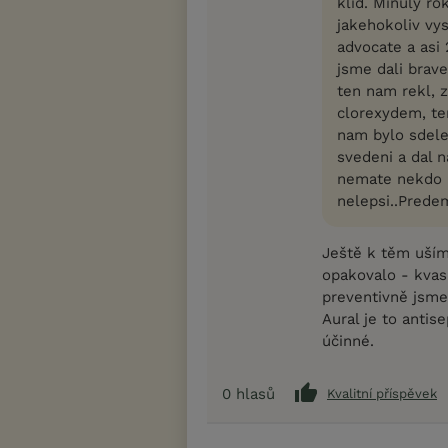
klid. Minuly ro
jakehokoliv vy
advocate a asi 2
jsme dali brave
ten nam rekl, 
clorexydem, ten
nam bylo sdele
svedeni a dal 
nemate nekdo 
nelepsi..Prede
Ještě k těm uším,
opakovalo - kvasi
preventivně jsme 
Aural je to antise
účinné.
0
hlasů
Kvalitní příspěvek