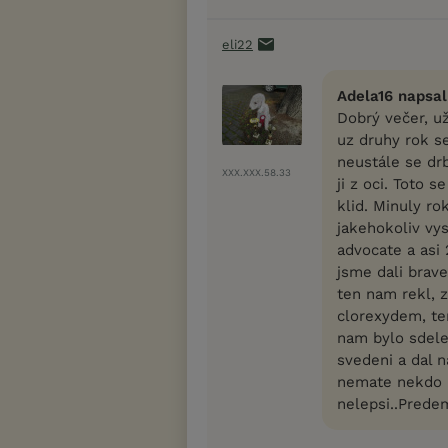
eli22
Adela16 napsal
Dobrý večer, už
uz druhy rok s
neustále se drb
XXX.XXX.58.33
ji z oci. Toto 
klid. Minuly ro
jakehokoliv vy
advocate a asi 2
jsme dali brave
ten nam rekl, 
clorexydem, ten
nam bylo sdele
svedeni a dal 
nemate nekdo 
nelepsi..Prede