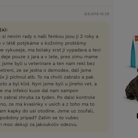
8.8.2018 15:29
(a):
 si nevím rady s naší fenkou jsou ji 2 roky a
e v létě potýkáme s kožnímy problémy
e vykuseje, ma bolaky srst ji vypadava a teci
se deje pouze z jara a v lete, pres zimu mame
k jsme byli u veterinare a ten nam rekl bez
setreni, ze se jedna o demodex, dali jsme
x ji pichnul atb. To na chvili zabralo a pak
cto a byl klid. Nyni jsme byli u jineho vet. a
ze ma infekci kuze dal nam sampon
 zabral zhruba za tyden. Po dalsi kontrole
no, ze ma kvasinky v usich a z toho ma to
nam kapky do usi otodine. Jsme uz zoufali,
podobny pripad? Zatim se to vubec
m moc dekuji za jakoukoliv odezvu.