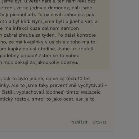
k jsme byli u veterinare a ten nam rekl bez
setreni, ze se jedna o demodex, dali jsme
x ji pichnul atb. To na chvili zabralo a pak
cto a byl klid. Nyni jsme byli u jineho vet. a
ze ma infekci kuze dal nam sampon
 zabral zhruba za tyden. Po dalsi kontrole
no, ze ma kvasinky v usich a z toho ma to
nam kapky do usi otodine. Jsme uz zoufali,
podobny pripad? Zatim se to vubec
m moc dekuji za jakoukoliv odezvu.
 tak to bylo jediné, co se za těch 10 let
nky. Ale to jsme taky preventivně vychytávali -
čistili, vyplachovali (dodnes) tímto: Malaceic
ptický roztok, smrdí to jako ocet, ale je to
Nahlásit
Citovat