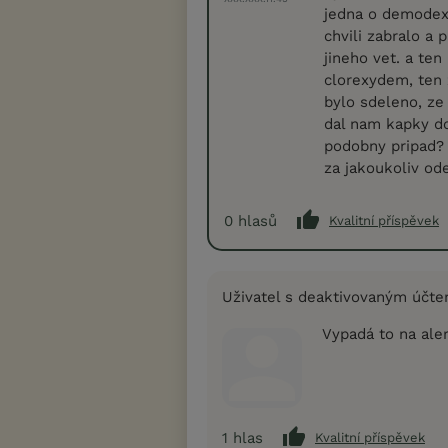
jedna o demodex, 
chvili zabralo a 
jineho vet. a te
clorexydem, ten 
bylo sdeleno, ze
dal nam kapky do
podobny pripad? 
za jakoukoliv od
0
hlasů
Kvalitní příspěvek
Uživatel s deaktivovaným účt
Vypadá to na alerg
1
hlas
Kvalitní příspěvek