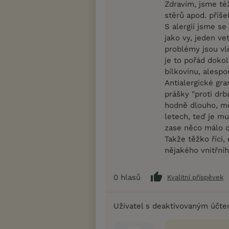
Zdravím, jsme té
stěrů apod. přiš
S alergií jsme se
jako vy, jeden ve
problémy jsou vl
je to pořád dokola
bílkovinu, alespo
Antialergické gr
prášky "proti drb
hodně dlouho, měs
letech, teď je m
zase něco málo ob
Takže těžko říci
nějakého vnitřní
0
hlasů
Kvalitní příspěvek
Uživatel s deaktivovaným účt