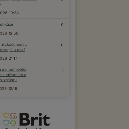
y
2026 19:34
ost kůže
0
2026 12:56
vní zkušenost z
0
terapii u psa?
2026 21:17
á a dlouhověká
3
na středního a
o vzrůstu
2026 12:19