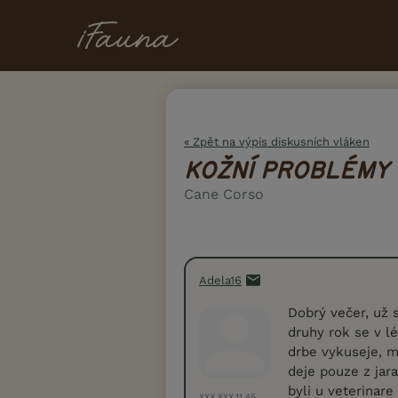
« Zpět na výpis diskusních vláken
KOŽNÍ PROBLÉMY
Cane Corso
Adela16
Dobrý večer, už s
druhy rok se v 
drbe vykuseje, ma
deje pouze z jar
byli u veterinare
XXX.XXX.11.45