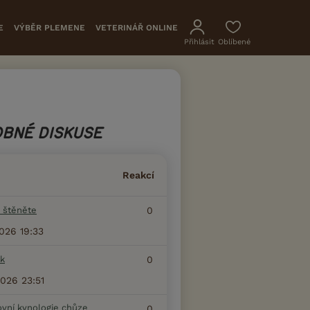
E
VÝBĚR PLEMENE
VETERINÁŘ ONLINE
Přihlásit
Oblíbené
BNÉ DISKUSE
Reakcí
 štěněte
0
2026 19:33
k
0
2026 23:51
ovní kynologie chůze
0