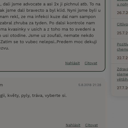
dali jsme advocate a asi 2x ji pichnul atb. To na
u noh
pak jsme dali bravecto a byl klid. Nyni jsme byli u
26.7.
n nam rekl, ze ma infekci kuze dal nam sampon
zabral zhruba za tyden. Po dalsi kontrole nam
Citliv
 ma kvasinky v usich a z toho ma to svedeni a
25.7.
 usi otodine. Jsme uz zoufali, nemate nekdo
Zatim se to vubec nelepsi..Predem moc dekuji
Poziti
ezvu.
chemo
22.7.
Nahlásit
Citovat
Zdrav
pleme
většíh
em
5.8.2018 21:28
27.7.
ii, květy, pyly, tráva, vyberte si.
Nahlásit
Citovat