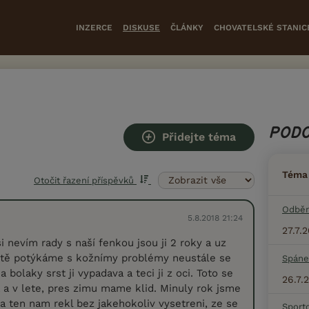
INZERCE
DISKUSE
ČLÁNKY
CHOVATELSKÉ STANIC
PODO
Přidejte téma
Téma
Otočit řazení příspěvků
Odběr
5.8.2018 21:24
27.7.
i nevím rady s naší fenkou jsou ji 2 roky a uz
létě potýkáme s kožnímy problémy neustále se
Spáne
 bolaky srst ji vypadava a teci ji z oci. Toto se
26.7.
a a v lete, pres zimu mame klid. Minuly rok jsme
 a ten nam rekl bez jakehokoliv vysetreni, ze se
Sport