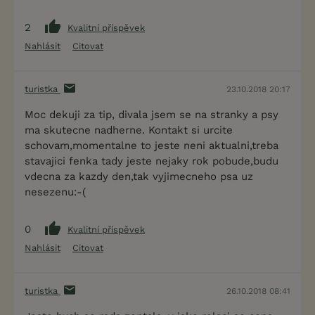
2
Kvalitní příspěvek
Nahlásit
Citovat
turistka
23.10.2018 20:17
Moc dekuji za tip, divala jsem se na stranky a psy
ma skutecne nadherne. Kontakt si urcite
schovam,momentalne to jeste neni aktualni,treba
stavajici fenka tady jeste nejaky rok pobude,budu
vdecna za kazdy den,tak vyjimecneho psa uz
nesezenu:-(
0
Kvalitní příspěvek
Nahlásit
Citovat
turistka
26.10.2018 08:41