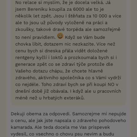
No relace si myslím, že je docela velká. Já
jsem Bereniku koupila za 6000 ale to je
několik let zpět. Jsou i štěňata za 10 000 a více
ale to jsou už původy vyloženě na práci a
zkoušky, takové dravé torpéda ale samozřejmě
to není pravidlem.
Když se Vám bude
chovka líbit, dotazem nic nezkazíte. Více než
cenu bych si dneska přála vidět doložené
rentgeny kyčlí i loktů a prozkoumala bych si i
generace zpět co se zdraví týče protože dle
Vašeho dotazu chápu, že chcete hlavně
zdravého, aktivního společníka co s Vámi vydrží
co nejdéle. Toho zdraví bych se při koupi NO v
dnešní době již obávala. I když ale u pracovních
méně než u hrbatých exteráků.
Dekuji obema za odpovedi. Samozrejme mi nepujde
o cenu, ale jak jste napsala o zdraveho pohodoveho
kamarada. Ale teda docela me Vas prispevek
vydesil, co vsechno o chovu psu nevim a budu