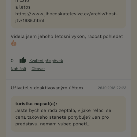
mcx1o
a letos
https://www.jihoceskatelevize.cz/archiv/host-
jtv/1685.html
Videla jsem jehoho letosni vykon, radost pohledet
0
Kvalitní příspěvek
Nahlásit
Citovat
Uživatel s deaktivovaným účtem
26.10.2018 22:23
turistka napsal(a):
Jeste bych se rada zeptala, v jake relaci se
cena takoveho stenete pohybuje? Jen pro
predstavu, nemam vubec poneti...