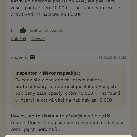
každý co neprodal posílal do Asie, ale pak ceny
zase spadly k těm 10.000 - i na fauně v inzerci je
drtivá většina nabídek za 10.000
0
Kvalitní příspěvek
Nahlásit
Citovat
macomb
26.10.2018 15:26
Inspektor Pišišvor napsal(a):
Ty ceny šly v posledních letech nahoru,
protože každý co neprodal posílal do Asie, ale
pak ceny zase spadly k těm 10.000 - i na fauně
v inzerci je drtivá většina nabídek za 10.000
Nevím, jen to říkala a to přemýšlela i o vyšší
částce. Ona s těma psama opravdu maká tak si asi
cení i jejich potomků .