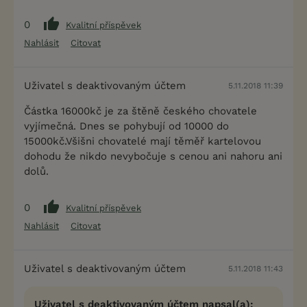
0
Kvalitní příspěvek
Nahlásit
Citovat
Uživatel s deaktivovaným účtem
5.11.2018 11:39
Částka 16000kč je za štěně českého chovatele
vyjímečná. Dnes se pohybují od 10000 do
15000kč.Všišni chovatelé mají těměř kartelovou
dohodu že nikdo nevybočuje s cenou ani nahoru ani
dolů.
0
Kvalitní příspěvek
Nahlásit
Citovat
Uživatel s deaktivovaným účtem
5.11.2018 11:43
Uživatel s deaktivovaným účtem napsal(a):