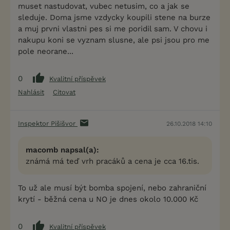
muset nastudovat, vubec netusim, co a jak se
sleduje. Doma jsme vzdycky koupili stene na burze
a muj prvni vlastni pes si me poridil sam. V chovu i
nakupu koni se vyznam slusne, ale psi jsou pro me
pole neorane...
0
Kvalitní příspěvek
Nahlásit
Citovat
Inspektor Pišišvor
26.10.2018 14:10
macomb napsal(a):
známá má teď vrh pracáků a cena je cca 16.tis.
To už ale musí být bomba spojení, nebo zahraniční
krytí - běžná cena u NO je dnes okolo 10.000 Kč
0
Kvalitní příspěvek