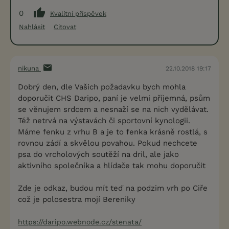
0
Kvalitní příspěvek
Nahlásit
Citovat
nikuna
22.10.2018 19:17
Dobrý den, dle Vašich požadavku bych mohla
doporučit CHS Daripo, paní je velmi příjemná, psům
se věnujem srdcem a nesnaží se na nich vydělávat.
Též netrvá na výstavách či sportovní kynologii.
Máme fenku z vrhu B a je to fenka krásně rostlá, s
rovnou zádí a skvělou povahou. Pokud nechcete
psa do vrcholových soutěží na dril, ale jako
aktivního společníka a hlídače tak mohu doporučit
Zde je odkaz, budou mít teď na podzim vrh po Ciře
což je polosestra mojí Bereniky
https://daripo.webnode.cz/stenata/