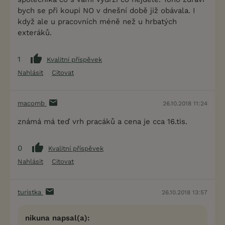
bych se při koupi NO v dnešní době již obávala. I
když ale u pracovních méně než u hrbatých
exteráků.
1
Kvalitní příspěvek
Nahlásit
Citovat
macomb
26.10.2018 11:24
známá má teď vrh pracáků a cena je cca 16.tis.
0
Kvalitní příspěvek
Nahlásit
Citovat
turistka
26.10.2018 13:57
nikuna napsal(a):