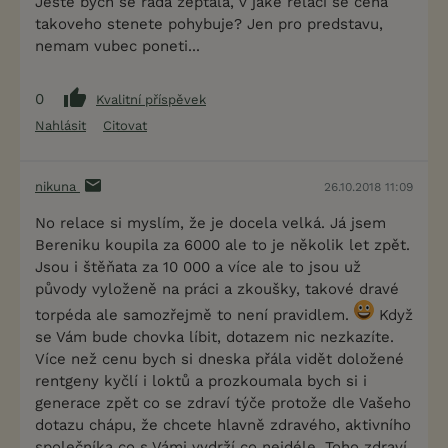
Jeste bych se rada zeptala, v jake relaci se cena
takoveho stenete pohybuje? Jen pro predstavu,
nemam vubec poneti...
0
Kvalitní příspěvek
Nahlásit
Citovat
nikuna
26.10.2018 11:09
No relace si myslím, že je docela velká. Já jsem
Bereniku koupila za 6000 ale to je několik let zpět.
Jsou i štěňata za 10 000 a více ale to jsou už
původy vyloženě na práci a zkoušky, takové dravé
torpéda ale samozřejmě to není pravidlem.
Když
se Vám bude chovka líbit, dotazem nic nezkazíte.
Více než cenu bych si dneska přála vidět doložené
rentgeny kyčlí i loktů a prozkoumala bych si i
generace zpět co se zdraví týče protože dle Vašeho
dotazu chápu, že chcete hlavně zdravého, aktivního
společníka co s Vámi vydrží co nejdéle. Toho zdraví