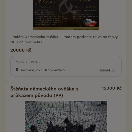
Prodám Německého ovčáka - Prodam posledni tri volne fenky
NO sPP, predpokla...
20000 Kč
2.7.2026 12:48
Syrovice, okr. Brno-venkov
IvanaCir...
15000 Kč
Štěňata německého ovčáka s
průkazem původu (PP)