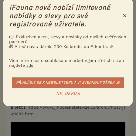
iFauna nově nabízí limitované
0
Kvalitní příspěvek
×
nabídky a slevy pro své
Nahlásit
Citovat
registrované uživatele.
Uživatel s deaktivovaným účtem
26.10.2018 18:15
👉 Exkluzivní akce, slevy a novinky od našich ověřených
partnerů
🎁 A teď navíc dárek: 200 Kč kredit do F-konta. 🎉
macomb napsal(a):
Nevím, jen to říkala a to přemýšlela i o vyšší
Více informací o souhlasu s marketingem třetích stran
částce. Ona s těma psama opravdu maká tak si
najdete
.
zde
asi cení i jejich potomků .
PŘIHLÁSIT SE K NEWSLETTERU A VYZVEDNOUT DÁREK. 🎁
U mě je ovčák pan pes Qvido. Podruhé mistr světa.
Super páník, super pes. Rok 2016
https://www.youtu
NE, DĚKUJI
be.com/watch?v=IWmlk-mcx1o
a letos
https://www.jihoceskatelevize.cz/archiv/host-jt
v/1685.html