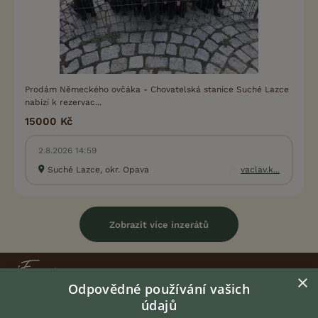
Prodám Německého ovčáka - Chovatelská stanice Suché Lazce
nabízí k rezervac...
15000 Kč
2.8.2026 14:59
Suché Lazce, okr. Opava
vaclav.k...
Zobrazit více inzerátů
×
Odpovědné používání vašich
údajů
KONTAKT DO REDAKCE WEBU