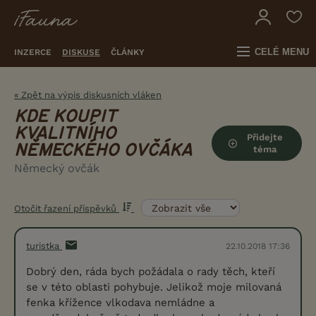
CELÉ MENU
INZERCE
DISKUSE
ČLÁNKY
« Zpět na výpis diskusních vláken
KDE KOUPIT
KVALITNÍHO
Přidejte
NĚMECKÉHO OVČÁKA
téma
Německý ovčák
Otočit řazení příspěvků
turistka
22.10.2018 17:36
Dobrý den, ráda bych požádala o rady těch, kteří
se v této oblasti pohybuje. Jelikož moje milovaná
fenka křížence vlkodava nemládne a