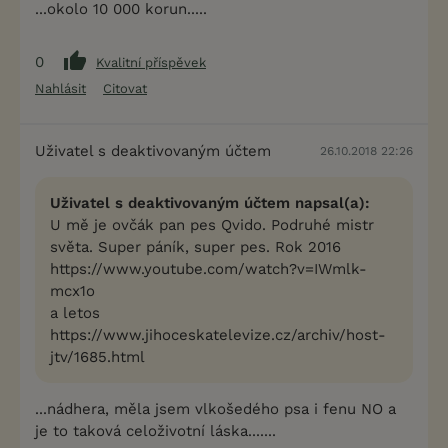
...okolo 10 000 korun.....
0
Kvalitní příspěvek
Nahlásit
Citovat
Uživatel s deaktivovaným účtem
26.10.2018 22:26
Uživatel s deaktivovaným účtem napsal(a):
U mě je ovčák pan pes Qvido. Podruhé mistr
světa. Super páník, super pes. Rok 2016
https://www.youtube.com/watch?v=IWmlk-
mcx1o
a letos
https://www.jihoceskatelevize.cz/archiv/host-
jtv/1685.html
...nádhera, měla jsem vlkošedého psa i fenu NO a
je to taková celoživotní láska.......