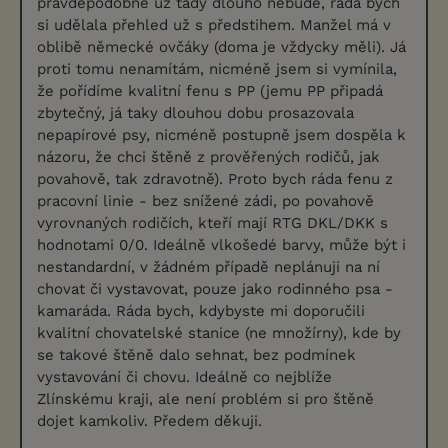
pravděpodobně už tady dlouho nebude, ráda bych
si udělala přehled už s předstihem. Manžel má v
oblibě německé ovčáky (doma je vždycky měli). Já
proti tomu nenamítám, nicméně jsem si vymínila,
že pořídíme kvalitní fenu s PP (jemu PP připadá
zbytečný, já taky dlouhou dobu prosazovala
nepapírové psy, nicméně postupně jsem dospěla k
názoru, že chci štěně z prověřených rodičů, jak
povahově, tak zdravotně). Proto bych ráda fenu z
pracovní linie - bez snížené zádi, po povahově
vyrovnaných rodičích, kteří mají RTG DKL/DKK s
hodnotami 0/0. Ideálně vlkošedé barvy, může být i
nestandardní, v žádném případě neplánuji na ní
chovat či vystavovat, pouze jako rodinného psa -
kamaráda. Ráda bych, kdybyste mi doporučili
kvalitní chovatelské stanice (ne množírny), kde by
se takové štěně dalo sehnat, bez podmínek
vystavování či chovu. Ideálně co nejblíže
Zlínskému kraji, ale není problém si pro štěně
dojet kamkoliv. Předem děkuji.