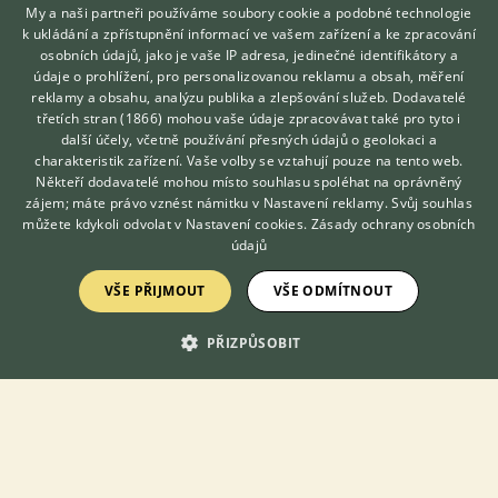
My a naši partneři používáme soubory cookie a podobné technologie
redakce@ifauna.cz
k ukládání a zpřístupnění informací ve vašem zařízení a ke zpracování
nonstop
osobních údajů, jako je vaše IP adresa, jedinečné identifikátory a
údaje o prohlížení, pro personalizovanou reklamu a obsah, měření
reklamy a obsahu, analýzu publika a zlepšování služeb.
Dodavatelé
třetích stran (1866)
mohou vaše údaje zpracovávat také pro tyto i
Hledáte zvířecího kamaráda?
další účely, včetně používání přesných údajů o geolokaci a
Zdarma vám poradí
DOMOVSKÁ STRÁNKA
charakteristik zařízení. Vaše volby se vztahují pouze na tento web.
VETERINÁŘ ONLINE
Někteří dodavatelé mohou místo souhlasu spoléhat na oprávněný
INZERCE
KONZULTOVAT S
zájem; máte právo vznést námitku v
Nastavení reklamy
. Svůj souhlas
DISKUSE
VETERINÁŘEM
můžete kdykoli odvolat v
Nastavení cookies
.
Zásady ochrany osobních
ČLÁNKY
údajů
CHOVATELSKÉ STANICE
VŠE PŘIJMOUT
VŠE ODMÍTNOUT
ATLAS
VÝBĚR VHODNÉHO PLEMENE
PŘIZPŮSOBIT
O nás
Kontakt
Možnosti zvýraznění inzerátů
Podmínky užití